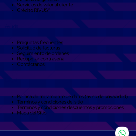
Soluciones
Servicios de valor al cliente
de
Crédito RIVUS®
sujeción
de
carga
Ayuda
Fleje
compuesto
de
Preguntas frecuentes
alta
Solicitud de facturas
resistencia
Seguimiento de ordenes
Fleje
Recuperar contraseña
de
Contáctanos
cordón
de
poliéster
Legal
fusionado
Fleje
de
Política de tratamiento de datos (aviso de privacidad)
poliéster
Términos y condiciones del sitio
tejido
Términos y condiciones descuentos y promociones
de
Mapa del Sitio
alta
resistencia
Gancho
para