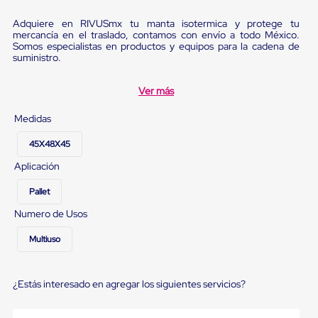
Diablito
de
Adquiere en RIVUSmx tu manta isotermica y protege tu
carga
mercancía en el traslado, contamos con envío a todo México.
Diablito
Somos especialistas en productos y equipos para la cadena de
eléctrico
suministro.
Diablito
manual
Ver más
Plataformas
de
carga
Medidas
Jaulas
de
45X48X45
Distribución
Aplicación
Ultima
Milla
Pallet
Dollies
para
Numero de Usos
Charolas
Plásticas
Multiuso
Contenedores
Metálicos
Colapsables
Jaulas
¿Estás interesado en agregar los siguientes servicios?
de
Distribución