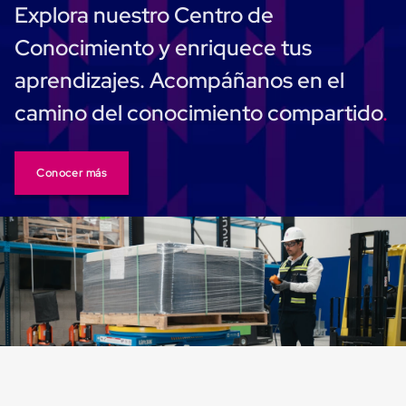
Explora nuestro Centro de
Cinta
de
Conocimiento y enriquece tus
Aislar
Cinta
aprendizajes. Acompáñanos en el
de
Aluminio
camino del conocimiento compartido
Cinta
de
Papel
Cinta
Conocer más
de
Seguridad
Masking
Tape
Cinta
Adhesiva
Transparente
y
Canela
Cinta
Flejadora
Cinta
Tipo
Diurex