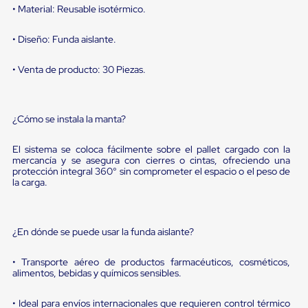
portátiles
• Material: Reusable isotérmico.
de
Cargas
Convencionales
• Diseño: Funda aislante.
Sellos
para
• Venta de producto: 30 Piezas.
Puertas
de
andén
Sellos
¿Cómo se instala la manta?
de
Cabezal
Fijo
El sistema se coloca fácilmente sobre el pallet cargado con la
mercancía y se asegura con cierres o cintas, ofreciendo una
Sellos
protección integral 360° sin comprometer el espacio o el peso de
de
la carga.
Cabezal
Colgante
Cortina
Retenedores
¿En dónde se puede usar la funda aislante?
de
andén
Retenedores
• Transporte aéreo de productos farmacéuticos, cosméticos,
de
alimentos, bebidas y químicos sensibles.
andén
con
• Ideal para envíos internacionales que requieren control térmico