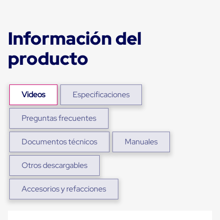
para
Emplayar
Preestirado
Pelicula
Información del
Plastica
Stretch
producto
Hood
Manejo
de
carga
sin
Videos
Especificaciones
tarimas
Slip
Preguntas frecuentes
Sheet
Slip
Sheet
Documentos técnicos
Manuales
de
Plastico
Slip
Otros descargables
Sheet
de
Accesorios y refacciones
Carton
Tarimas
Tarimas
de