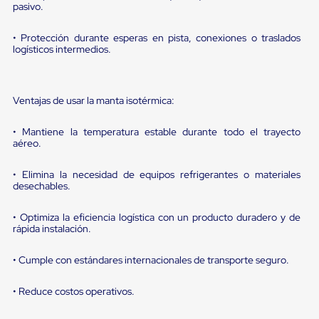
sistema
pasivo.
de
retención
• Protección durante esperas en pista, conexiones o traslados
de
logísticos intermedios.
ruedas
Retenedores
de
andén
Ventajas de usar la manta isotérmica:
Automáticos
Retenedores
de
• Mantiene la temperatura estable durante todo el trayecto
Andén
aéreo.
Multi
Transportes
• Elimina la necesidad de equipos refrigerantes o materiales
Controles
desechables.
de
Muelle/Andén
• Optimiza la eficiencia logística con un producto duradero y de
Controles
rápida instalación.
de
Muelle/Andén
Básico
• Cumple con estándares internacionales de transporte seguro.
Controles
de
• Reduce costos operativos.
Muelle/Andén
Integral