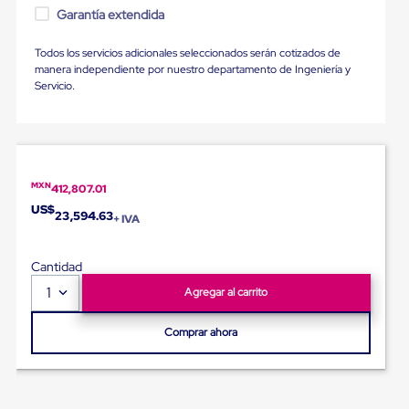
Ultima
Garantía extendida
Milla
Anti-
Todos los servicios adicionales seleccionados serán cotizados de
Robo
manera independiente por nuestro departamento de Ingeniería y
Hormiga
Servicio.
Estanterías
Móviles
MRO
Distribución
Equipos
Móviles
Diablitos
MXN
412,807.01
de
US$
23,594.63
carga
+ IVA
Empaque
y
Cantidad
Embalaje
Playo
1
Agregar al carrito
Emplaye
Stretch
Comprar ahora
Film
Automatico
Emplaye
Manual
Plastico