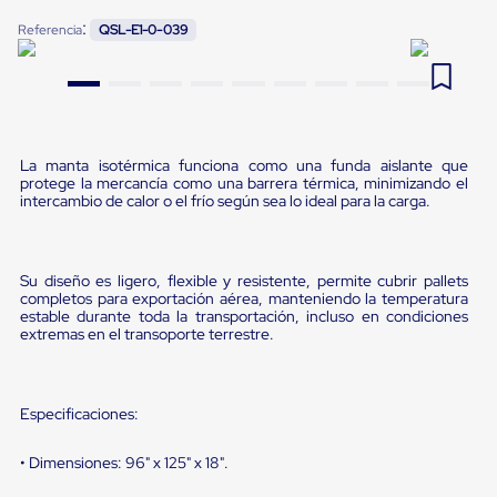
Pestañas
:
9
.
flejadora
Referencia
QSL-E1-0-039
de
Borde
10
.
slip sheet
de
andén
Pestañas
de
Borde
La manta isotérmica funciona como una funda aislante que
de
protege la mercancía como una barrera térmica, minimizando el
andén
intercambio de calor o el frío según sea lo ideal para la carga.
Mecánicas
Pestañas
de
Borde
Su diseño es ligero, flexible y resistente, permite cubrir pallets
de
completos para exportación aérea, manteniendo la temperatura
estable durante toda la transportación, incluso en condiciones
andén
extremas en el transoporte terrestre.
Hidráulicas
Rampas
de
patio
Especificaciones:
portátiles
Rampas
de
• Dimensiones: 96" x 125" x 18".
patio