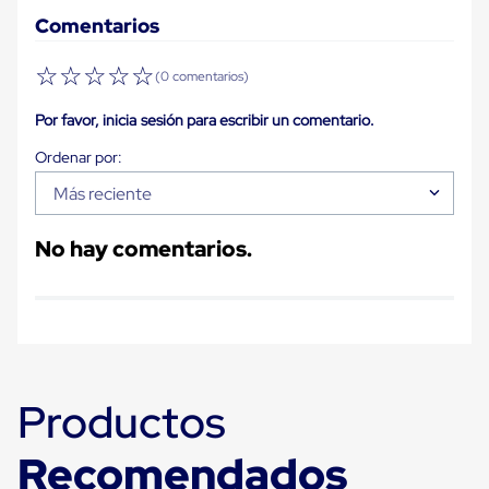
Cinta
Comentarios
de
Aislar
☆
☆
☆
☆
☆
Cinta
(0 comentarios)
de
Aluminio
Por favor, inicia sesión para escribir un comentario.
Cinta
de
Papel
Más reciente
Cinta
de
Seguridad
No hay comentarios.
Masking
Tape
Cinta
Adhesiva
Transparente
y
Canela
Cinta
Productos
Flejadora
Cinta
Tipo
Recomendados
Diurex