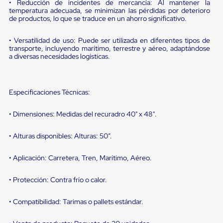
sistema
• Reducción de incidentes de mercancía: Al mantener la
de
temperatura adecuada, se minimizan las pérdidas por deterioro
de productos, lo que se traduce en un ahorro significativo.
retención
de
ruedas
• Versatilidad de uso: Puede ser utilizada en diferentes tipos de
Retenedores
transporte, incluyendo marítimo, terrestre y aéreo, adaptándose
de
a diversas necesidades logísticas.
andén
Automáticos
Retenedores
de
Especificaciones Técnicas:
Andén
Multi
• Dimensiones: Medidas del recuradro 40" x 48".
Transportes
Controles
de
• Alturas disponibles: Alturas: 50”.
Muelle/Andén
Controles
• Aplicación: Carretera, Tren, Marítimo, Aéreo.
de
Muelle/Andén
• Protección: Contra frío o calor.
Básico
Controles
de
• Compatibilidad: Tarimas o pallets estándar.
Muelle/Andén
Integral