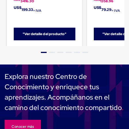
Kraft
MXN
MXN
3416.30
1358.96
Bolsas
US$
US$
199.33
79.29
de
+ IVA
+ IVA
Aire
Plasticas
Infladores
Airbags
"Ver detalle del producto"
"Ver detalle de
Cajas
de
Carton
Cajas
con
Divisores
Cajas
de
Explora nuestro Centro de
Carton
Corrugado
Conocimiento y enriquece tus
Cajas
de
aprendizajes. Acompáñanos en el
Carton
Jumbo
camino del conocimiento compartido
Interiores
y
Separadores
de
Conocer más