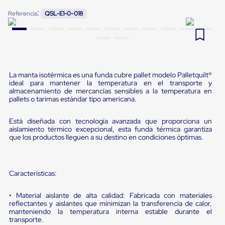
Pestañas
:
9
.
flejadora
Referencia
QSL-E1-0-018
de
Borde
10
.
playo manual
de
andén
Pestañas
de
Borde
La manta isotérmica es una funda cubre pallet modelo Palletquilt®
de
ideal para mantener la temperatura en el transporte y
andén
almacenamiento de mercancías sensibles a la temperatura en
Mecánicas
pallets o tarimas estándar tipo americana.
Pestañas
de
Está diseñada con tecnología avanzada que proporciona un
Borde
aislamiento térmico excepcional, esta funda térmica garantiza
de
que los productos lleguen a su destino en condiciones óptimas.
andén
Hidráulicas
Rampas
de
Características:
patio
portátiles
• Material aislante de alta calidad: Fabricada con materiales
Rampas
reflectantes y aislantes que minimizan la transferencia de calor,
de
manteniendo la temperatura interna estable durante el
patio
transporte.