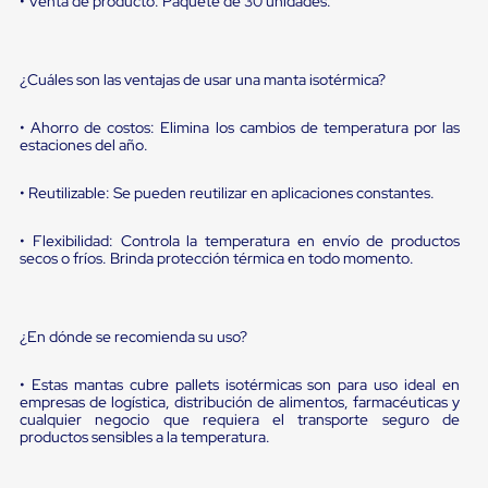
• Venta de producto: Paquete de 30 unidades.
Diablito
de
carga
Diablito
¿Cuáles son las ventajas de usar una manta isotérmica?
eléctrico
Diablito
manual
• Ahorro de costos: Elimina los cambios de temperatura por las
Plataformas
estaciones del año.
de
carga
• Reutilizable: Se pueden reutilizar en aplicaciones constantes.
Jaulas
de
Distribución
• Flexibilidad: Controla la temperatura en envío de productos
secos o fríos. Brinda protección térmica en todo momento.
Ultima
Milla
Dollies
para
¿En dónde se recomienda su uso?
Charolas
Plásticas
Contenedores
• Estas mantas cubre pallets isotérmicas son para uso ideal en
Metálicos
empresas de logística, distribución de alimentos, farmacéuticas y
Colapsables
cualquier negocio que requiera el transporte seguro de
Jaulas
productos sensibles a la temperatura.
de
Distribución