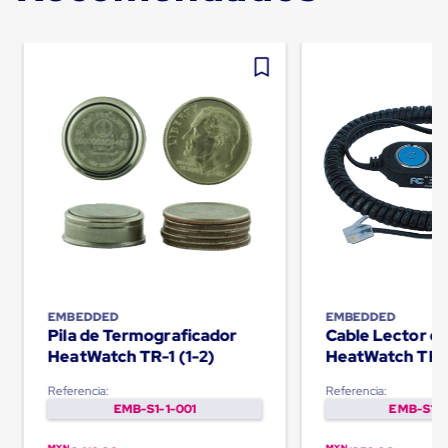
Despachador
de
Cinta
Fleje
Fleje
Plástico
PP
(Polipropileno)
Fleje
Plástico
PET
(Polyester)
Fleje
de
Acero
Sellos
para
Fleje
EMBEDDED
EMBEDDED
Bolsas
Pila de Termograficador
Cable Lector d
de
HeatWatch TR-1 (1-2)
HeatWatch TR-
aire
Bolsas
Referencia:
Referencia:
de
EMB-S1-1-001
EMB-S1-1
Aire
Papel