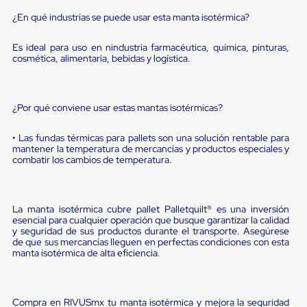
Ultima
Milla
¿En qué industrias se puede usar esta manta isotérmica?
Anti-
Robo
Es ideal para uso en nindustria farmacéutica, química, pinturas,
Hormiga
cosmética, alimentaria, bebidas y logística.
Estanterías
Móviles
MRO
Distribución
¿Por qué conviene usar estas mantas isotérmicas?
Equipos
Móviles
• Las fundas térmicas para pallets son una solución rentable para
Diablitos
mantener la temperatura de mercancías y productos especiales y
de
combatir los cambios de temperatura.
carga
Empaque
y
Embalaje
La manta isotérmica cubre pallet Palletquilt® es una inversión
Playo
esencial para cualquier operación que busque garantizar la calidad
Emplaye
y seguridad de sus productos durante el transporte. Asegúrese
Stretch
de que sus mercancías lleguen en perfectas condiciones con esta
Film
manta isotérmica de alta eficiencia.
Automatico
Emplaye
Manual
Plastico
Compra en RIVUSmx tu manta isotérmica y mejora la seguridad