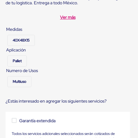
para
de tu logística. Entrega a todo México.
Emplayar
Preestirado
Ver más
Pelicula
Plastica
Medidas
Stretch
Hood
40X48X15
Manejo
de
Aplicación
carga
sin
Pallet
tarimas
Slip
Numero de Usos
Sheet
Slip
Multiuso
Sheet
de
Plastico
¿Estás interesado en agregar los siguientes servicios?
Slip
Sheet
de
Carton
Garantía extendida
Tarimas
Tarimas
Todos los servicios adicionales seleccionados serán cotizados de
de