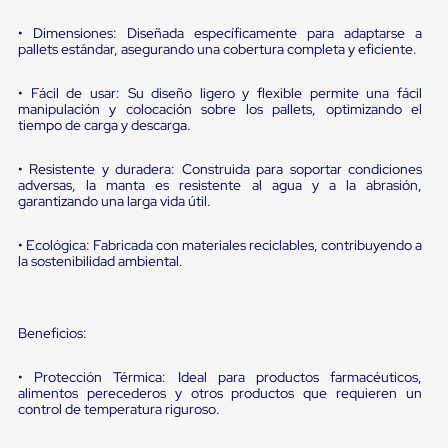
portátiles
de
• Dimensiones: Diseñada específicamente para adaptarse a
Cargas
pallets estándar, asegurando una cobertura completa y eficiente.
Convencionales
Sellos
para
• Fácil de usar: Su diseño ligero y flexible permite una fácil
Puertas
manipulación y colocación sobre los pallets, optimizando el
tiempo de carga y descarga.
de
andén
Sellos
• Resistente y duradera: Construida para soportar condiciones
de
adversas, la manta es resistente al agua y a la abrasión,
Cabezal
garantizando una larga vida útil.
Fijo
Sellos
• Ecológica: Fabricada con materiales reciclables, contribuyendo a
de
la sostenibilidad ambiental.
Cabezal
Colgante
Cortina
Retenedores
Beneficios:
de
andén
• Protección Térmica: Ideal para productos farmacéuticos,
Retenedores
alimentos perecederos y otros productos que requieren un
de
control de temperatura riguroso.
andén
con