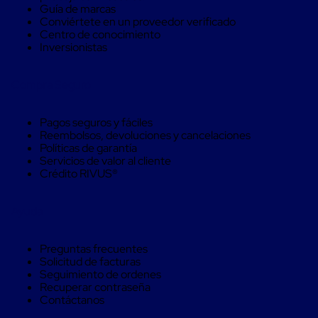
Guía de marcas
para
Conviértete en un proveedor verificado
Pallets
Centro de conocimiento
Control
Inversionistas
pasivo
de
temperatura
Compra Seguro
Mantas
Isotérmicas
Mantas
Pagos seguros y fáciles
Isotérmicas
Reembolsos, devoluciones y cancelaciones
Reusables
Políticas de garantía
Mantas
Servicios de valor al cliente
Isotérmicas
Crédito RIVUS®
para
un
solo
Ayuda
uso
Mantas
Isotérmicas
Preguntas frecuentes
para
Solicitud de facturas
contenedores
Seguimiento de ordenes
marítimos
Recuperar contraseña
Mantas
Contáctanos
Isotérmicas
para