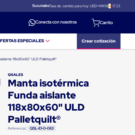
Sucursales
Tasa de cambio para hoy USD=MXN
17.23
Conecta con nosotros
FERTAS ESPECIALES
Crear cotización
aislante 118x80x60" ULD Palletquilt®
QSALES
Manta isotérmica
Funda aislante
118x80x60" ULD
Palletquilt®
:
Referencia
QSL-E1-0-063