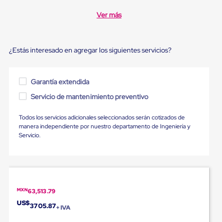
Ultima
Milla
Ver más
Anti-
Robo
Hormiga
Estanterías
¿Estás interesado en agregar los siguientes servicios?
Móviles
MRO
Distribución
Garantía extendida
Equipos
Móviles
Servicio de mantenimiento preventivo
Diablitos
de
Todos los servicios adicionales seleccionados serán cotizados de
carga
manera independiente por nuestro departamento de Ingeniería y
Empaque
Servicio.
y
Embalaje
Playo
Emplaye
Stretch
Film
Automatico
MXN
63,513.79
Emplaye
US$
3705.87
Manual
+ IVA
Plastico