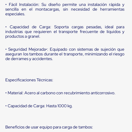
portátiles
• Fácil Instalación: Su diseño permite una instalación rápida y
de
sencilla en el montacargas, sin necesidad de herramientas
Cargas
especiales.
Convencionales
Sellos
para
• Capacidad de Carga: Soporta cargas pesadas, ideal para
industrias que requieren el transporte frecuente de líquidos y
Puertas
productos a granel.
de
andén
Sellos
• Seguridad Mejorada•: Equipado con sistemas de sujeción que
de
aseguran los tambos durante el transporte, minimizando el riesgo
Cabezal
de derrames y accidentes.
Fijo
Sellos
de
Cabezal
Especificaciones Técnicas:
Colgante
Cortina
• Material: Acero al carbono con recubrimiento anticorrosivo.
Retenedores
de
• Capacidad de Carga: Hasta 1000 kg.
andén
Retenedores
de
andén
Beneficios de usar equipo para carga de tambos:
con