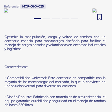
Pestañas
:
9
.
flejadora
Referencia
MOR-G1-0-025
de
Borde
10
.
slip sheet
de
andén
Pestañas
de
Borde
Optimiza la manipulación, carga y volteo de tambos con un
de
accesorio esencial para montacargas diseñado para facilitar el
andén
manejo de cargas pesadas y voluminosas en entornos industriales
y logísticos.
Mecánicas
Pestañas
de
Borde
Características:
de
andén
Hidráulicas
• Compatibilidad Universal: Este accesorio es compatible con la
Rampas
mayoría de los montacargas del mercado, lo que lo convierte en
de
una solución versátil para diversas aplicaciones.
patio
portátiles
• Diseño Robusto: Fabricado con materiales de alta resistencia, el
Rampas
equipo garantiza durabilidad y seguridad en el manejo de tambos
de
de hasta 220 litros.
patio