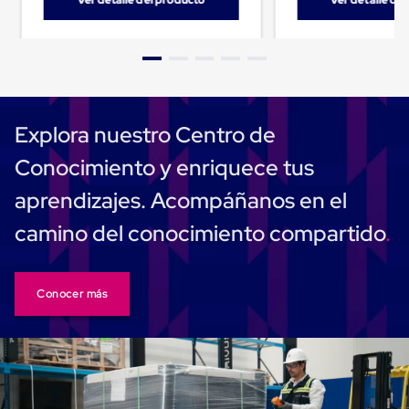
"Ver detalle del producto"
"Ver detalle de
Cinta
de
Aislar
Cinta
de
Aluminio
Cinta
Explora nuestro Centro de
de
Papel
Conocimiento y enriquece tus
Cinta
de
aprendizajes. Acompáñanos en el
Seguridad
Masking
camino del conocimiento compartido
Tape
Cinta
Adhesiva
Transparente
y
Conocer más
Canela
Cinta
Flejadora
Cinta
Tipo
Diurex