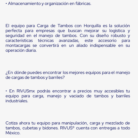
Diablito
• Almacenamiento y organización en fábricas.
de
carga
Diablito
eléctrico
El equipo para Carga de Tambos con Horquilla es la solución
Diablito
perfecta para empresas que buscan mejorar su logística y
manual
seguridad en el manejo de tambos. Con su diseño robusto y
Plataformas
características técnicas avanzadas, este accesorio para
montacargas se convertirá en un aliado indispensable en su
de
operación diaria.
carga
Jaulas
de
Distribución
¿En dónde puedes encontrar los mejores equipos para el manejo
Ultima
de cargas de tambos y barriles?
Milla
Dollies
para
• En RIVUSmx podrás encontrar a precios muy accesibles tu
Charolas
equipo para carga, manejo y vaciado de tambos y barriles
industriales.
Plásticas
Contenedores
Metálicos
Colapsables
Cotiza ahora tu equipo para manipulación, carga y mezclado de
Jaulas
tambos, cubetas y bidones. RIVUS® cuenta con entregas a todo
de
México.
Distribución