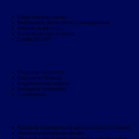
Compra Seguro
Soluciones
de
sujeción
Pagos seguros y fáciles
de
Reembolsos, devoluciones y cancelaciones
carga
Políticas de garantía
Fleje
Servicios de valor al cliente
compuesto
Crédito RIVUS®
de
alta
resistencia
Ayuda
Fleje
de
cordón
Preguntas frecuentes
de
Solicitud de facturas
poliéster
Seguimiento de ordenes
fusionado
Recuperar contraseña
Fleje
Contáctanos
de
poliéster
tejido
Legal
de
alta
resistencia
Política de tratamiento de datos (aviso de privacidad)
Gancho
Términos y condiciones del sitio
para
Términos y condiciones descuentos y promociones