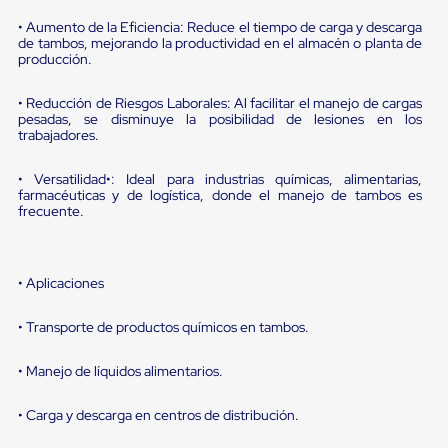
sistema
de
• Aumento de la Eficiencia: Reduce el tiempo de carga y descarga
retención
de tambos, mejorando la productividad en el almacén o planta de
de
producción.
ruedas
Retenedores
• Reducción de Riesgos Laborales: Al facilitar el manejo de cargas
de
pesadas, se disminuye la posibilidad de lesiones en los
andén
trabajadores.
Automáticos
Retenedores
• Versatilidad•: Ideal para industrias químicas, alimentarias,
de
farmacéuticas y de logística, donde el manejo de tambos es
Andén
frecuente.
Multi
Transportes
Controles
de
• Aplicaciones
Muelle/Andén
Controles
de
• Transporte de productos químicos en tambos.
Muelle/Andén
Básico
• Manejo de líquidos alimentarios.
Controles
de
• Carga y descarga en centros de distribución.
Muelle/Andén
Integral