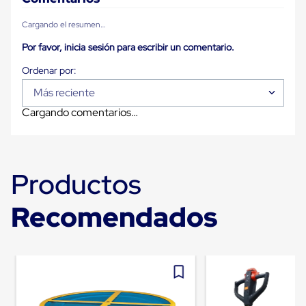
Carton
Plastico
Cargando el resumen…
Esquineros
de
Por favor, inicia sesión para escribir un comentario.
Carton
Esquineros
Plasticos
Más reciente
Soluciones
de
Cargando comentarios…
Embalaje
Tiersheet
Layer
Pad
Plastico
Productos
Laminas
de
Carton
Recomendados
Tiersheet
Hojas
de
Carton
Anti
Deslizamiento
Separador
de