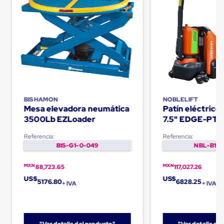
Carton
Corrugado
Freezer
Spacers
Separador
para
Congelación
Estandar
Separador
para
Congelación
BISHAMON
NOBLELIFT
Ultra
Mesa elevadora neumática
Patín eléctric
Flujo
3500Lb EZLoader
7.5" EDGE-PT
Cintas
protectoras
Referencia:
Referencia:
Cintas
BIS-G1-0-049
NBL-B1-0
adhesivas
Cinta
MXN
MXN
88,723.65
117,027.26
de
Tela
US$
US$
5176.80
6828.25
+ IVA
+ IVA
Cinta
para
Ductos
y
Tuberias