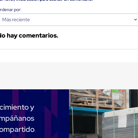
Más reciente
No hay comentarios.
cimiento y
compáñanos
compartido