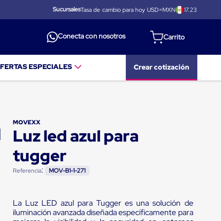
Sucursales
Tasa de cambio para hoy USD=MXN
17.23
Conecta con nosotros
FERTAS ESPECIALES
Crear cotización
MOVEXX
Luz led azul para
tugger
:
Referencia
MOV-B1-1-271
La Luz LED azul para Tugger es una solución de
iluminación avanzada diseñada específicamente para