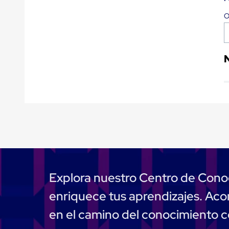
Tarimas
Tarimas
de
Plastico
Tarimas
de
Plastico
para
Buenas
Prácticas
de
Manufactura
Tarimas
de
Plastico
para
Exportación
Tarimas
de
Explora nuestro Centro de Cono
Plastico
Rackeables
enriquece tus aprendizajes. A
Tarimas
de
en el camino del conocimiento 
Plastico
Multiusos