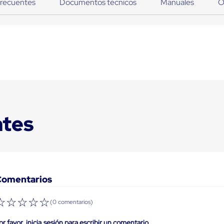
frecuentes
Documentos técnicos
Manuales
O
ntes
Comentarios
☆
☆
☆
☆
☆
(0 comentarios)
or favor, inicia sesión para escribir un comentario.