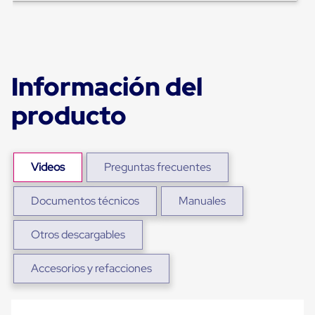
para
Emplayar
Preestirado
Pelicula
Plastica
Stretch
Información del
Hood
Manejo
producto
de
carga
sin
tarimas
Slip
Videos
Preguntas frecuentes
Sheet
Slip
Sheet
Documentos técnicos
Manuales
de
Plastico
Slip
Otros descargables
Sheet
de
Accesorios y refacciones
Carton
Tarimas
Tarimas
de