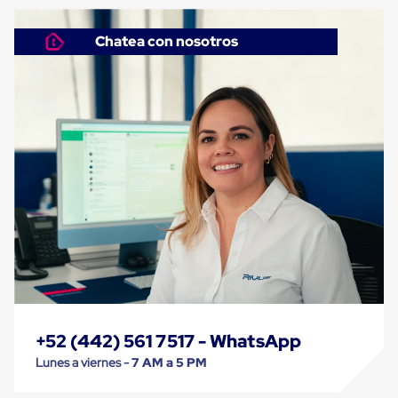
Despachador
de
Cinta
Chatea con nosotros
Fleje
Fleje
Plástico
PP
(Polipropileno)
Fleje
Plástico
PET
(Polyester)
Fleje
de
Acero
Sellos
para
Fleje
Bolsas
de
aire
Bolsas
+52 (442) 561 7517 - WhatsApp
de
Lunes a viernes -
7 AM a 5 PM
Aire
Papel