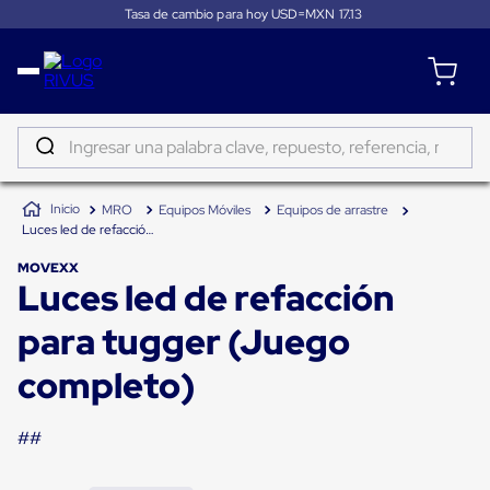
Tasa de cambio para hoy USD=MXN
17.13
Distribución
Puertas
de
Ingresar una palabra clave, repuesto, referencia, marca...
andén
Rampas
TÉRMINOS MÁS BUSCADOS
Niveladoras
MRO
Equipos Móviles
Equipos de arrastre
de
1
.
patin
Luces led de refacción para tugger (Juego completo)
andén
2
.
tambos
Rampas
MOVEXX
niveladoras
Luces led de refacción
3
.
taylor dunn
de
andén
4
.
proyector
para tugger (Juego
hidráulicas
Rampas
5
.
termograficador
niveladoras
completo)
neumáticas
6
.
monitor 7
Rampas
niveladoras
##
7
.
fleje
de
andén
8
.
emplayadora plato giratorio
mecánicas