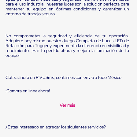
Diablito
para el uso industrial, nuestras luces son la solución perfecta para
de
mantener tu equipo en óptimas condiciones y garantizar un
carga
entorno de trabajo seguro.
Diablito
eléctrico
Diablito
manual
No comprometas la seguridad y eficiencia de tu operación.
Plataformas
Adquiere hoy mismo nuestro Juego Completo de Luces LED de
de
Refacción para Tugger y experimenta la diferencia en visibilidad y
rendimiento. ¡Haz tu pedido ahora y mejora la iluminación de tu
carga
equipo!
Jaulas
de
Distribución
Ultima
Cotiza ahora en RIVUSmx, contamos con envío a todo México.
Milla
Dollies
para
¡Compra en línea ahora!
Charolas
Plásticas
Ver más
Contenedores
Metálicos
Colapsables
Jaulas
¿Estás interesado en agregar los siguientes servicios?
de
Distribución