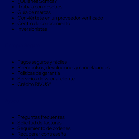
¿Quienes Somos?
Monofilamento
¡Trabaja con nosotros!
Circular
Guía de marcas
Monofilamento
Conviértete en un proveedor verificado
Costura
Centro de conocimiento
L
Inversionistas
Para
Envasado
Etiquetas
Compra Seguro
y
Ribbons
Etiquetas
Pagos seguros y fáciles
Ribbons
Reembolsos, devoluciones y cancelaciones
Máquinas
Políticas de garantía
de
Servicios de valor al cliente
emplaye
Crédito RIVUS®
Dispensadores
de
Playo
Ayuda
Manual
Máquinas
emplayadoras
Preguntas frecuentes
Máquinas
Solicitud de facturas
para
Seguimiento de ordenes
playo
Recuperar contraseña
automáticas