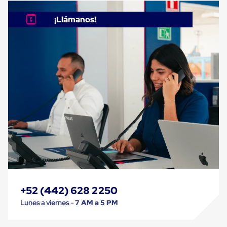
Cinta
de
¡Llámanos!
Aislar
Cinta
de
Aluminio
Cinta
de
Papel
Cinta
de
Seguridad
Masking
Tape
Cinta
Adhesiva
Transparente
y
Canela
Cinta
+52 (442) 628 2250
Flejadora
Cinta
Lunes a viernes -
7 AM a 5 PM
Tipo
Diurex