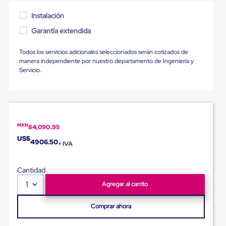
Ultima
Milla
Instalación
Anti-
Robo
Garantía extendida
Hormiga
Estanterías
Todos los servicios adicionales seleccionados serán cotizados de
Móviles
manera independiente por nuestro departamento de Ingeniería y
MRO
Servicio.
Distribución
Equipos
Móviles
Diablitos
de
carga
MXN
84,090.95
Empaque
y
US$
4906.50
+ IVA
Embalaje
Playo
Emplaye
Cantidad
Stretch
1
Film
Agregar al carrito
Automatico
Emplaye
Comprar ahora
Manual
Plastico