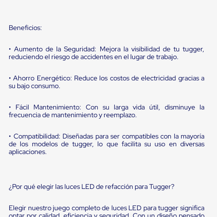
sistema
de
retención
de
Beneficios:
ruedas
Retenedores
• Aumento de la Seguridad: Mejora la visibilidad de tu tugger,
de
reduciendo el riesgo de accidentes en el lugar de trabajo.
andén
Automáticos
• Ahorro Energético: Reduce los costos de electricidad gracias a
Retenedores
su bajo consumo.
de
Andén
Multi
• Fácil Mantenimiento: Con su larga vida útil, disminuye la
Transportes
frecuencia de mantenimiento y reemplazo.
Controles
de
• Compatibilidad: Diseñadas para ser compatibles con la mayoría
Muelle/Andén
de los modelos de tugger, lo que facilita su uso en diversas
Controles
aplicaciones.
de
Muelle/Andén
Básico
Controles
¿Por qué elegir las luces LED de refacción para Tugger?
de
Muelle/Andén
Elegir nuestro juego completo de luces LED para tugger significa
Integral
optar por calidad, eficiencia y seguridad. Con un diseño pensado