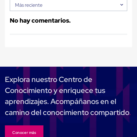
Carton
Más reciente
Plastico
Esquineros
No hay comentarios.
de
Carton
Esquineros
Plasticos
Soluciones
de
Embalaje
Tiersheet
Layer
Pad
Plastico
Explora nuestro Centro de
Laminas
de
Conocimiento y enriquece tus
Carton
Tiersheet
aprendizajes. Acompáñanos en el
Hojas
de
camino del conocimiento compartido
Carton
Anti
Deslizamiento
Separador
Conocer más
de