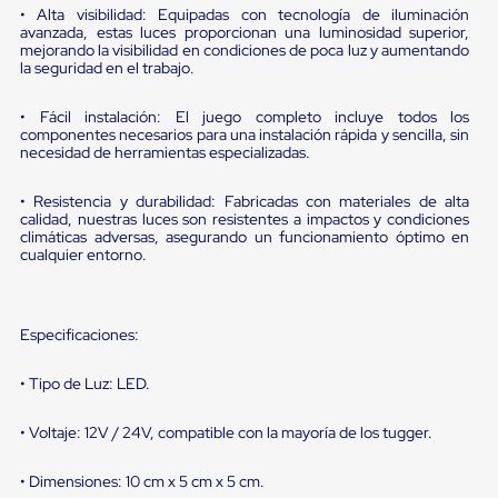
portátiles
• Alta visibilidad: Equipadas con tecnología de iluminación
de
avanzada, estas luces proporcionan una luminosidad superior,
Cargas
mejorando la visibilidad en condiciones de poca luz y aumentando
Convencionales
la seguridad en el trabajo.
Sellos
para
• Fácil instalación: El juego completo incluye todos los
Puertas
componentes necesarios para una instalación rápida y sencilla, sin
de
necesidad de herramientas especializadas.
andén
Sellos
de
• Resistencia y durabilidad: Fabricadas con materiales de alta
calidad, nuestras luces son resistentes a impactos y condiciones
Cabezal
climáticas adversas, asegurando un funcionamiento óptimo en
Fijo
cualquier entorno.
Sellos
de
Cabezal
Colgante
Especificaciones:
Cortina
Retenedores
de
• Tipo de Luz: LED.
andén
Retenedores
• Voltaje: 12V / 24V, compatible con la mayoría de los tugger.
de
andén
con
• Dimensiones: 10 cm x 5 cm x 5 cm.