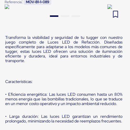
:
Referencia
MOV-B1-1-089
Pestañas
9
.
flejadora
de
Borde
10
.
cámara cph
de
andén
Pestañas
de
Transforma la visibilidad y seguridad de tu tugger con nuestro
Borde
juego completo de Luces LED de Refacción. Diseñadas
de
específicamente para adaptarse a los modelos más comunes de
tugger, estas luces LED ofrecen una solución de iluminación
andén
eficiente y duradera, ideal para entornos industriales y de
Mecánicas
transporte.
Pestañas
de
Borde
de
Características:
andén
Hidráulicas
Rampas
• Eficiencia energética: Las luces LED consumen hasta un 80%
de
menos energía que las bombillas tradicionales, lo que se traduce
en un menor costo operativo y un impacto ambiental reducido.
patio
portátiles
Rampas
• Larga duración: Las luces LED garantizan un rendimiento
de
prolongado, minimizando la necesidad de reemplazos frecuentes.
patio