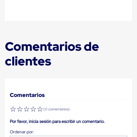
Plastico
Tarimas
de
Plastico
para
Buenas
Prácticas
Comentarios de
de
Manufactura
Tarimas
clientes
de
Plastico
para
Exportación
Tarimas
de
Plastico
Comentarios
Rackeables
Tarimas
☆
☆
☆
☆
☆
de
(0 comentarios)
Plastico
Multiusos
Por favor, inicia sesión para escribir un comentario.
Esquineros
Angulos
de