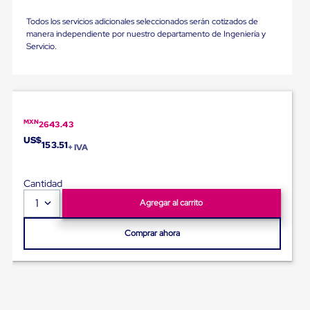
Ultima
Milla
Todos los servicios adicionales seleccionados serán cotizados de
Anti-
manera independiente por nuestro departamento de Ingeniería y
Robo
Servicio.
Hormiga
Estanterías
Móviles
MRO
Distribución
Equipos
MXN
2643.43
Móviles
Diablitos
US$
153.51
+ IVA
de
carga
Empaque
Cantidad
y
1
Embalaje
Agregar al carrito
Playo
Emplaye
Comprar ahora
Stretch
Film
Automatico
Emplaye
Manual
Plastico