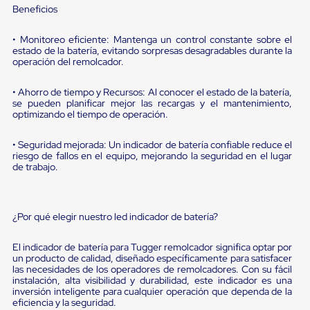
sistema
Beneficios
de
retención
de
• Monitoreo eficiente: Mantenga un control constante sobre el
estado de la batería, evitando sorpresas desagradables durante la
ruedas
operación del remolcador.
Retenedores
de
andén
• Ahorro de tiempo y Recursos: Al conocer el estado de la batería,
Automáticos
se pueden planificar mejor las recargas y el mantenimiento,
Retenedores
optimizando el tiempo de operación.
de
Andén
• Seguridad mejorada: Un indicador de batería confiable reduce el
Multi
riesgo de fallos en el equipo, mejorando la seguridad en el lugar
Transportes
de trabajo.
Controles
de
Muelle/Andén
Controles
¿Por qué elegir nuestro led indicador de batería?
de
Muelle/Andén
El indicador de batería para Tugger remolcador significa optar por
Básico
un producto de calidad, diseñado específicamente para satisfacer
Controles
las necesidades de los operadores de remolcadores. Con su fácil
de
instalación, alta visibilidad y durabilidad, este indicador es una
Muelle/Andén
inversión inteligente para cualquier operación que dependa de la
Integral
eficiencia y la seguridad.