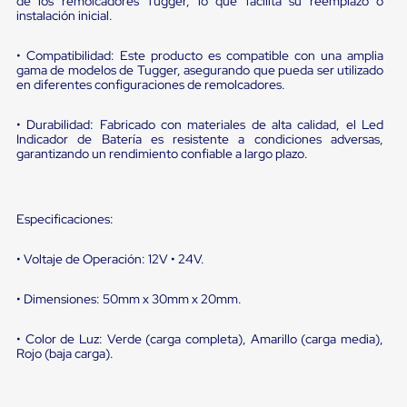
portátiles
de los remolcadores Tugger, lo que facilita su reemplazo o
instalación inicial.
de
Cargas
Convencionales
• Compatibilidad: Este producto es compatible con una amplia
Sellos
gama de modelos de Tugger, asegurando que pueda ser utilizado
para
en diferentes configuraciones de remolcadores.
Puertas
de
• Durabilidad: Fabricado con materiales de alta calidad, el Led
andén
Indicador de Batería es resistente a condiciones adversas,
Sellos
garantizando un rendimiento confiable a largo plazo.
de
Cabezal
Fijo
Sellos
Especificaciones:
de
Cabezal
• Voltaje de Operación: 12V • 24V.
Colgante
Cortina
Retenedores
• Dimensiones: 50mm x 30mm x 20mm.
de
andén
• Color de Luz: Verde (carga completa), Amarillo (carga media),
Retenedores
Rojo (baja carga).
de
andén
con