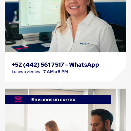
Despachador
de
Cinta
Fleje
Fleje
Plástico
PP
(Polipropileno)
Fleje
Plástico
PET
(Polyester)
Fleje
+52 (442) 561 7517 - WhatsApp
de
Lunes a viernes -
7 AM a 5 PM
Acero
Sellos
para
Fleje
Bolsas
Envíanos un correo
de
aire
Bolsas
de
Aire
Papel