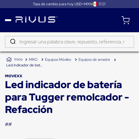
Tasa de cambio para hoy USD=MXN
17.21
Distribución
Puertas
de
Ingresar una palabra clave, repuesto, referencia, marca...
andén
Rampas
TÉRMINOS MÁS BUSCADOS
Niveladoras
MRO
Equipos Móviles
Equipos de arrastre
de
1
.
patin
Led indicador de batería para Tugger remolcador - Refacción
andén
2
.
tambos
Rampas
MOVEXX
niveladoras
Led indicador de batería
3
.
proyector
de
andén
4
.
taylor dunn
para Tugger remolcador -
hidráulicas
Rampas
5
.
monitor 7
niveladoras
Refacción
neumáticas
6
.
emplayadora
Rampas
niveladoras
##
7
.
emplayadora plato giratorio
de
andén
8
.
fleje
mecánicas