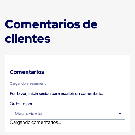
Plastico
Tarimas
de
Comentarios de
Plastico
para
Buenas
clientes
Prácticas
de
Manufactura
Tarimas
de
Plastico
para
Comentarios
Exportación
Tarimas
Cargando el resumen…
de
Plastico
Por favor, inicia sesión para escribir un comentario.
Rackeables
Tarimas
de
Plastico
Más reciente
Multiusos
Cargando comentarios…
Esquineros
Angulos
de