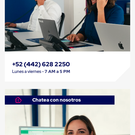
Cinta
de
Aislar
Cinta
de
Aluminio
Cinta
de
Papel
Cinta
de
+52 (442) 628 2250
Seguridad
Masking
Lunes a viernes -
7 AM a 5 PM
Tape
Cinta
Adhesiva
Transparente
y
Chatea con nosotros
Canela
Cinta
Flejadora
Cinta
Tipo
Diurex