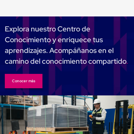
Carton
Plastico
Esquineros
de
Carton
Explora nuestro Centro de
Esquineros
Plasticos
Conocimiento y enriquece tus
Soluciones
de
aprendizajes. Acompáñanos en el
Embalaje
Tiersheet
camino del conocimiento compartido
Layer
Pad
Plastico
Laminas
Conocer más
de
Carton
Tiersheet
Hojas
de
Carton
Anti
Deslizamiento
Separador
de