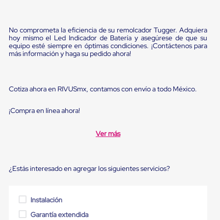
Diablito
de
carga
Diablito
No comprometa la eficiencia de su remolcador Tugger. Adquiera
eléctrico
hoy mismo el Led Indicador de Batería y asegúrese de que su
equipo esté siempre en óptimas condiciones. ¡Contáctenos para
Diablito
más información y haga su pedido ahora!
manual
Plataformas
de
carga
Cotiza ahora en RIVUSmx, contamos con envío a todo México.
Jaulas
de
Distribución
¡Compra en línea ahora!
Ultima
Milla
Ver más
Dollies
para
Charolas
Plásticas
¿Estás interesado en agregar los siguientes servicios?
Contenedores
Metálicos
Colapsables
Jaulas
Instalación
de
Distribución
Garantía extendida