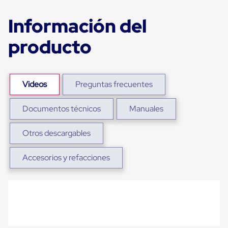
para
Emplayar
Información del
Preestirado
Pelicula
producto
Plastica
Stretch
Hood
Manejo
de
Videos
Preguntas frecuentes
carga
sin
tarimas
Documentos técnicos
Manuales
Slip
Sheet
Slip
Otros descargables
Sheet
de
Accesorios y refacciones
Plastico
Slip
Sheet
de
Carton
Tarimas
Tarimas
de