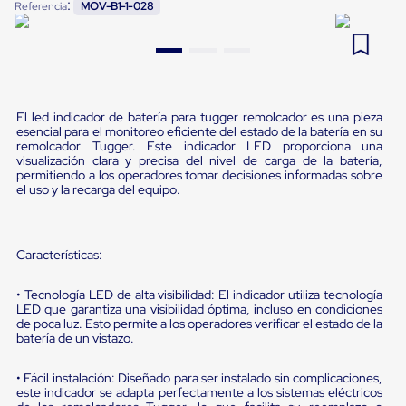
:
Referencia
MOV-B1-1-028
Pestañas
9
.
flejadora
de
Borde
10
.
slip sheet
de
andén
Pestañas
de
El led indicador de batería para tugger remolcador es una pieza
Borde
esencial para el monitoreo eficiente del estado de la batería en su
de
remolcador Tugger. Este indicador LED proporciona una
visualización clara y precisa del nivel de carga de la batería,
andén
permitiendo a los operadores tomar decisiones informadas sobre
Mecánicas
el uso y la recarga del equipo.
Pestañas
de
Borde
de
Características:
andén
Hidráulicas
Rampas
• Tecnología LED de alta visibilidad: El indicador utiliza tecnología
de
LED que garantiza una visibilidad óptima, incluso en condiciones
de poca luz. Esto permite a los operadores verificar el estado de la
patio
batería de un vistazo.
portátiles
Rampas
de
• Fácil instalación: Diseñado para ser instalado sin complicaciones,
patio
este indicador se adapta perfectamente a los sistemas eléctricos