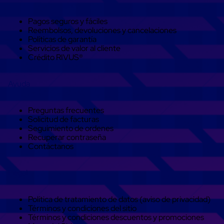
Monofilamento
Circular
Monofilamento
Pagos seguros y fáciles
Costura
Reembolsos, devoluciones y cancelaciones
L
Políticas de garantía
Para
Servicios de valor al cliente
Envasado
Crédito RIVUS®
Etiquetas
y
Ayuda
Ribbons
Etiquetas
Ribbons
Preguntas frecuentes
Máquinas
Solicitud de facturas
de
Seguimiento de ordenes
emplaye
Recuperar contraseña
Dispensadores
Contáctanos
de
Playo
Manual
Legal
Máquinas
emplayadoras
Máquinas
Política de tratamiento de datos (aviso de privacidad)
para
Términos y condiciones del sitio
playo
Términos y condiciones descuentos y promociones
automáticas