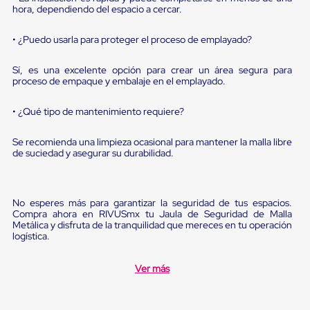
sistema
hora, dependiendo del espacio a cercar.
de
retención
de
• ¿Puedo usarla para proteger el proceso de emplayado?
ruedas
Retenedores
Sí, es una excelente opción para crear un área segura para
de
proceso de empaque y embalaje en el emplayado.
andén
Automáticos
• ¿Qué tipo de mantenimiento requiere?
Retenedores
de
Andén
Se recomienda una limpieza ocasional para mantener la malla libre
Multi
de suciedad y asegurar su durabilidad.
Transportes
Controles
de
Muelle/Andén
No esperes más para garantizar la seguridad de tus espacios.
Controles
Compra ahora en RIVUSmx tu Jaula de Seguridad de Malla
Metálica y disfruta de la tranquilidad que mereces en tu operación
de
logística.
Muelle/Andén
Básico
Controles
Ver más
de
Muelle/Andén
Integral