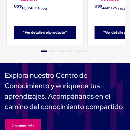
Carton
US$
US$
12,356.29
4689.25
Plastico
+ IVA
+ IVA
Esquineros
de
Carton
Esquineros
"Ver detalle del producto"
"Ver detalle de
Plasticos
Soluciones
de
Embalaje
Tiersheet
Layer
Pad
Plastico
Explora nuestro Centro de
Laminas
de
Conocimiento y enriquece tus
Carton
Tiersheet
aprendizajes. Acompáñanos en el
Hojas
de
camino del conocimiento compartido
Carton
Anti
Deslizamiento
Separador
Conocer más
de