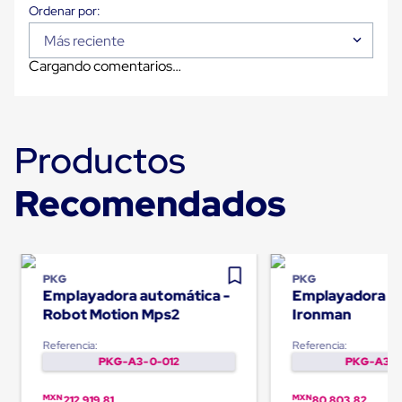
Plastico
Tarimas
Más reciente
de
Plastico
Cargando comentarios…
para
Buenas
Prácticas
de
Manufactura
Productos
Tarimas
de
Plastico
Recomendados
para
Exportación
Tarimas
de
Plastico
PKG
PKG
Rackeables
Emplayadora automática -
Emplayadora m
Tarimas
Robot Motion Mps2
Ironman
de
Plastico
Referencia:
Referencia:
Multiusos
PKG-A3-0-012
PKG-A3-0
Esquineros
Angulos
de
MXN
MXN
212,919.81
80,803.82