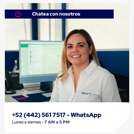
Despachador
de
Cinta
Chatea con nosotros
Fleje
Fleje
Plástico
PP
(Polipropileno)
Fleje
Plástico
PET
(Polyester)
Fleje
de
Acero
Sellos
para
Fleje
Bolsas
de
aire
Bolsas
+52 (442) 561 7517 - WhatsApp
de
Lunes a viernes -
7 AM a 5 PM
Aire
Papel