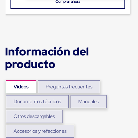
Ultima
Comprar ahora
Milla
Anti-
Robo
Hormiga
Estanterías
Móviles
MRO
Distribución
Información del
Equipos
Móviles
producto
Diablitos
de
carga
Empaque
y
Videos
Preguntas frecuentes
Embalaje
Playo
Documentos técnicos
Manuales
Emplaye
Stretch
Film
Otros descargables
Automatico
Emplaye
Manual
Accesorios y refacciones
Plastico