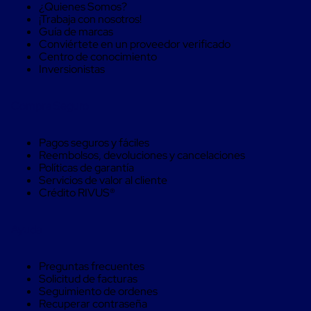
Monofilamento
¿Quienes Somos?
Circular
¡Trabaja con nosotros!
Monofilamento
Guía de marcas
Costura
Conviértete en un proveedor verificado
L
Centro de conocimiento
Para
Inversionistas
Envasado
Etiquetas
y
Compra Seguro
Ribbons
Etiquetas
Ribbons
Pagos seguros y fáciles
Máquinas
Reembolsos, devoluciones y cancelaciones
de
Políticas de garantía
emplaye
Servicios de valor al cliente
Dispensadores
Crédito RIVUS®
de
Playo
Manual
Ayuda
Máquinas
emplayadoras
Preguntas frecuentes
Máquinas
Solicitud de facturas
para
Seguimiento de ordenes
playo
Recuperar contraseña
automáticas