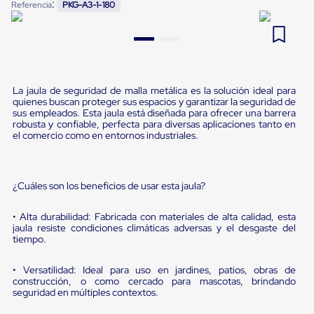
:
Referencia
PKG-A3-1-180
Pestañas
9
.
flejadora
de
Borde
10
.
saving
de
andén
Pestañas
de
La jaula de seguridad de malla metálica es la solución ideal para
Borde
quienes buscan proteger sus espacios y garantizar la seguridad de
de
sus empleados. Esta jaula está diseñada para ofrecer una barrera
robusta y confiable, perfecta para diversas aplicaciones tanto en
andén
el comercio como en entornos industriales.
Mecánicas
Pestañas
de
Borde
¿Cuáles son los beneficios de usar esta jaula?
de
andén
Hidráulicas
• Alta durabilidad: Fabricada con materiales de alta calidad, esta
Rampas
jaula resiste condiciones climáticas adversas y el desgaste del
de
tiempo.
patio
portátiles
• Versatilidad: Ideal para uso en jardines, patios, obras de
Rampas
construcción, o como cercado para mascotas, brindando
de
seguridad en múltiples contextos.
patio