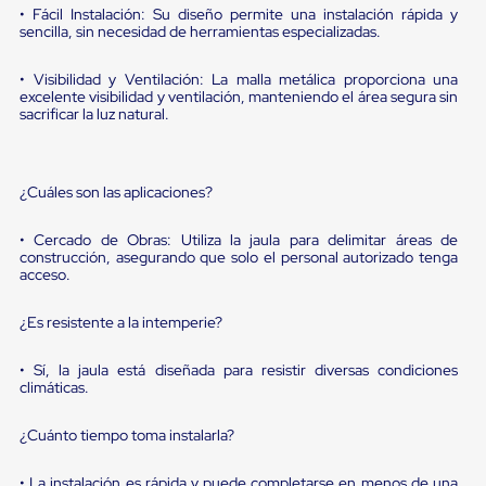
portátiles
• Fácil Instalación: Su diseño permite una instalación rápida y
de
sencilla, sin necesidad de herramientas especializadas.
Cargas
Convencionales
Sellos
• Visibilidad y Ventilación: La malla metálica proporciona una
excelente visibilidad y ventilación, manteniendo el área segura sin
para
sacrificar la luz natural.
Puertas
de
andén
Sellos
¿Cuáles son las aplicaciones?
de
Cabezal
Fijo
• Cercado de Obras: Utiliza la jaula para delimitar áreas de
Sellos
construcción, asegurando que solo el personal autorizado tenga
de
acceso.
Cabezal
Colgante
¿Es resistente a la intemperie?
Cortina
Retenedores
• Sí, la jaula está diseñada para resistir diversas condiciones
de
climáticas.
andén
Retenedores
de
¿Cuánto tiempo toma instalarla?
andén
con
• La instalación es rápida y puede completarse en menos de una