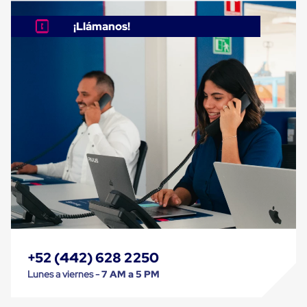
Cinta
de
¡Llámanos!
Aislar
Cinta
de
Aluminio
Cinta
de
Papel
Cinta
de
Seguridad
Masking
Tape
Cinta
Adhesiva
Transparente
y
Canela
Cinta
+52 (442) 628 2250
Flejadora
Cinta
Lunes a viernes -
7 AM a 5 PM
Tipo
Diurex