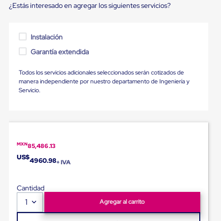
Diablito
¿Estás interesado en agregar los siguientes servicios?
de
carga
Diablito
Instalación
eléctrico
Diablito
Garantía extendida
manual
Plataformas
de
Todos los servicios adicionales seleccionados serán cotizados de
carga
manera independiente por nuestro departamento de Ingeniería y
Jaulas
Servicio.
de
Distribución
Ultima
Milla
Dollies
para
MXN
85,486.13
Charolas
US$
4960.98
Plásticas
+ IVA
Contenedores
Metálicos
Cantidad
Colapsables
Jaulas
1
Agregar al carrito
de
Distribución