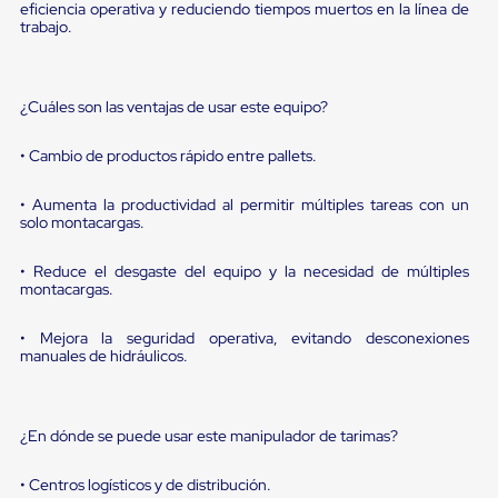
sistema
eficiencia operativa y reduciendo tiempos muertos en la línea de
de
trabajo.
retención
de
ruedas
Retenedores
¿Cuáles son las ventajas de usar este equipo?
de
andén
• Cambio de productos rápido entre pallets.
Automáticos
Retenedores
de
• Aumenta la productividad al permitir múltiples tareas con un
Andén
solo montacargas.
Multi
Transportes
• Reduce el desgaste del equipo y la necesidad de múltiples
Controles
montacargas.
de
Muelle/Andén
• Mejora la seguridad operativa, evitando desconexiones
Controles
manuales de hidráulicos.
de
Muelle/Andén
Básico
Controles
¿En dónde se puede usar este manipulador de tarimas?
de
Muelle/Andén
Integral
• Centros logísticos y de distribución.