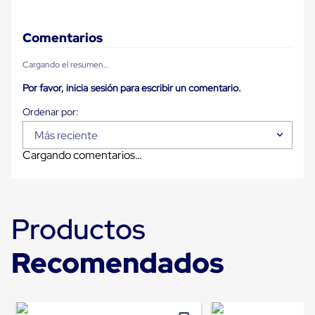
Carton
Plastico
Esquineros
Comentarios
de
Carton
Cargando el resumen…
Esquineros
Plasticos
Por favor, inicia sesión para escribir un comentario.
Soluciones
de
Embalaje
Más reciente
Tiersheet
Layer
Cargando comentarios…
Pad
Plastico
Laminas
de
Carton
Productos
Tiersheet
Hojas
de
Recomendados
Carton
Anti
Deslizamiento
Separador
de