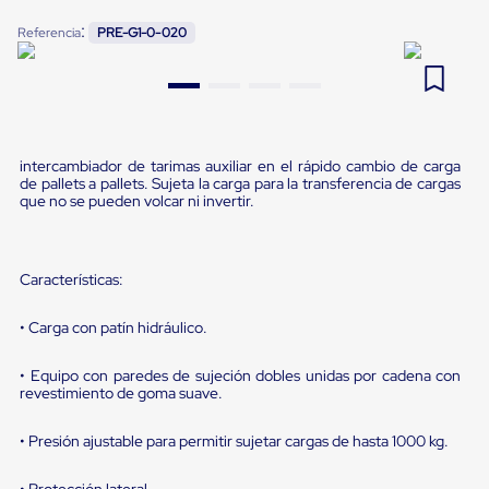
Pestañas
9
.
flejadora
:
Referencia
PRE-G1-0-020
de
Borde
10
.
cámara cph
de
andén
Pestañas
de
Borde
intercambiador de tarimas auxiliar en el rápido cambio de carga
de
de pallets a pallets. Sujeta la carga para la transferencia de cargas
andén
que no se pueden volcar ni invertir.
Mecánicas
Pestañas
de
Borde
Características:
de
andén
• Carga con patín hidráulico.
Hidráulicas
Rampas
de
• Equipo con paredes de sujeción dobles unidas por cadena con
patio
revestimiento de goma suave.
portátiles
Rampas
• Presión ajustable para permitir sujetar cargas de hasta 1000 kg.
de
patio
• Protección lateral.