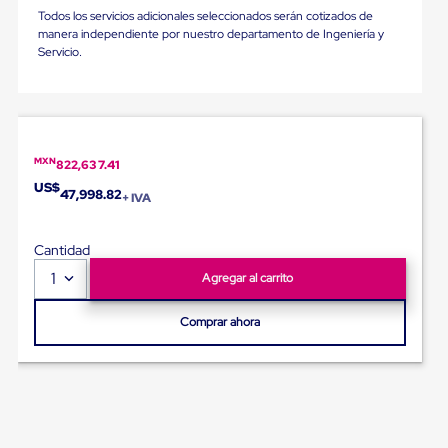
Ultima
Todos los servicios adicionales seleccionados serán cotizados de
Milla
manera independiente por nuestro departamento de Ingeniería y
Anti-
Servicio.
Robo
Hormiga
Estanterías
Móviles
MRO
Distribución
MXN
822,637.41
Equipos
Móviles
US$
47,998.82
+ IVA
Diablitos
de
carga
Cantidad
Empaque
y
1
Agregar al carrito
Embalaje
Playo
Comprar ahora
Emplaye
Stretch
Film
Automatico
Emplaye
Manual
Plastico