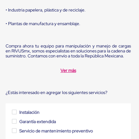
Diablito
de
• Industria papelera, plástica y de reciclaje.
carga
Diablito
eléctrico
• Plantas de manufactura y ensamblaje.
Diablito
manual
Plataformas
de
Compra ahora tu equipo para manipulación y manejo de cargas
en RIVUSmx, somos especialistas en soluciones para la cadena de
carga
suministro. Contamos con envío a toda la República Mexicana.
Jaulas
de
Distribución
Ver más
Ultima
Milla
Dollies
para
¿Estás interesado en agregar los siguientes servicios?
Charolas
Plásticas
Contenedores
Instalación
Metálicos
Colapsables
Garantía extendida
Jaulas
de
Servicio de mantenimiento preventivo
Distribución