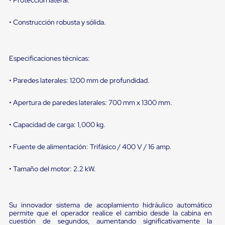
portátiles
de
Cargas
• Construcción robusta y sólida.
Convencionales
Sellos
para
Puertas
Especificaciones técnicas:
de
andén
• Paredes laterales: 1200 mm de profundidad.
Sellos
de
Cabezal
• Apertura de paredes laterales: 700 mm x 1300 mm.
Fijo
Sellos
• Capacidad de carga: 1,000 kg.
de
Cabezal
Colgante
• Fuente de alimentación: Trifásico / 400 V / 16 amp.
Cortina
Retenedores
• Tamaño del motor: 2.2 kW.
de
andén
Retenedores
de
Su innovador sistema de acoplamiento hidráulico automático
andén
permite que el operador realice el cambio desde la cabina en
con
cuestión de segundos, aumentando significativamente la