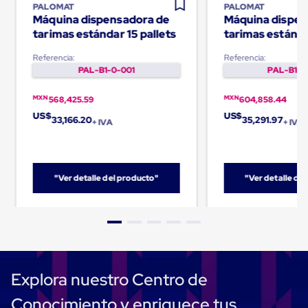
PALOMAT
PALOMAT
Carton
Máquina dispensadora de
Máquina dispen
Corrugado
tarimas estándar 15 pallets
tarimas estánda
Freezer
Spacers
pallets
Separador
Referencia:
Referencia:
para
PAL-B1-0-001
PAL-B1-0
Congelación
Estandar
MXN
MXN
568,425.59
604,858.44
Separador
US$
US$
para
33,166.20
35,291.97
+ IVA
+ IVA
Congelación
Ultra
Flujo
Cintas
"Ver detalle del producto"
"Ver detalle de
protectoras
Cintas
adhesivas
Cinta
de
Tela
Cinta
para
Explora nuestro Centro de
Ductos
y
Conocimiento y enriquece tus
Tuberias