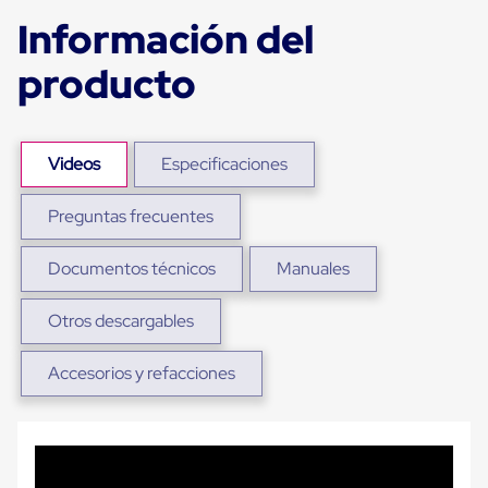
para
Información del
Emplayar
Preestirado
Pelicula
producto
Plastica
Stretch
Hood
Manejo
Videos
Especificaciones
de
carga
sin
Preguntas frecuentes
tarimas
Slip
Sheet
Documentos técnicos
Manuales
Slip
Sheet
Otros descargables
de
Plastico
Slip
Accesorios y refacciones
Sheet
de
Carton
Tarimas
Tarimas
de