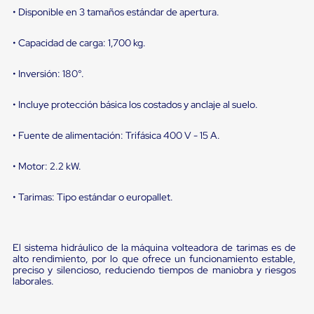
portátiles
• Disponible en 3 tamaños estándar de apertura.
de
Cargas
Convencionales
• Capacidad de carga: 1,700 kg.
Sellos
para
• Inversión: 180°.
Puertas
de
andén
• Incluye protección básica los costados y anclaje al suelo.
Sellos
de
• Fuente de alimentación: Trifásica 400 V - 15 A.
Cabezal
Fijo
Sellos
• Motor: 2.2 kW.
de
Cabezal
• Tarimas: Tipo estándar o europallet.
Colgante
Cortina
Retenedores
de
El sistema hidráulico de la máquina volteadora de tarimas es de
andén
alto rendimiento, por lo que ofrece un funcionamiento estable,
Retenedores
preciso y silencioso, reduciendo tiempos de maniobra y riesgos
de
laborales.
andén
con