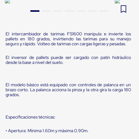
Pestañas
9
.
flejadora
de
Borde
10
.
cámara cph
de
andén
Pestañas
El intercambiador de tarimas FS1600 manipula e invierte los
de
pallets en 180 grados, invirtiendo las tarimas para su manejo
seguro y rápido. Volteo de tarimas con cargas ligeras y pesadas.
Borde
de
andén
El inversor de pallets puede ser cargado con patín hidráulico
Mecánicas
desde la base a nivel del suelo.
Pestañas
de
Borde
de
El modelo básico está equipado con controles de palanca en un
andén
brazo corto. La palanca acciona la pinza y la otra gira la carga 180
Hidráulicas
grados.
Rampas
de
patio
portátiles
Especificaciones técnicas:
Rampas
de
• Apertura: Mínima 1.60m y máxima 0.90m.
patio