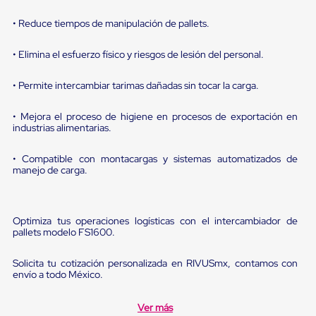
Diablito
de
• Reduce tiempos de manipulación de pallets.
carga
Diablito
eléctrico
• Elimina el esfuerzo físico y riesgos de lesión del personal.
Diablito
manual
• Permite intercambiar tarimas dañadas sin tocar la carga.
Plataformas
de
• Mejora el proceso de higiene en procesos de exportación en
carga
industrias alimentarias.
Jaulas
de
Distribución
• Compatible con montacargas y sistemas automatizados de
Ultima
manejo de carga.
Milla
Dollies
para
Charolas
Optimiza tus operaciones logísticas con el intercambiador de
Plásticas
pallets modelo FS1600.
Contenedores
Metálicos
Solicita tu cotización personalizada en RIVUSmx, contamos con
Colapsables
envío a todo México.
Jaulas
de
Distribución
Ver más