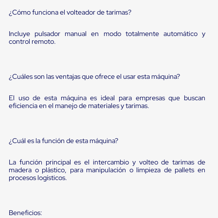
sistema
de
¿Cómo funciona el volteador de tarimas?
retención
de
Incluye pulsador manual en modo totalmente automático y
ruedas
control remoto.
Retenedores
de
andén
Automáticos
¿Cuáles son las ventajas que ofrece el usar esta máquina?
Retenedores
de
Andén
El uso de esta máquina es ideal para empresas que buscan
eficiencia en el manejo de materiales y tarimas.
Multi
Transportes
Controles
de
¿Cuál es la función de esta máquina?
Muelle/Andén
Controles
de
La función principal es el intercambio y volteo de tarimas de
Muelle/Andén
madera o plástico, para manipulación o limpieza de pallets en
Básico
procesos logísticos.
Controles
de
Muelle/Andén
Integral
Beneficios: