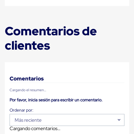
Carton
Plastico
Esquineros
de
Carton
Comentarios de
Esquineros
Plasticos
clientes
Soluciones
de
Embalaje
Tiersheet
Layer
Pad
Plastico
Comentarios
Laminas
de
Carton
Cargando el resumen…
Tiersheet
Por favor, inicia sesión para escribir un comentario.
Hojas
de
Carton
Anti
Más reciente
Deslizamiento
Separador
Cargando comentarios…
de