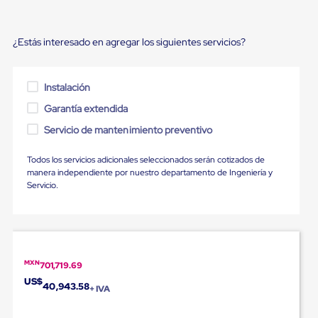
Ultima
Milla
Anti-
¿Estás interesado en agregar los siguientes servicios?
Robo
Hormiga
Estanterías
Móviles
Instalación
MRO
Distribución
Garantía extendida
Equipos
Servicio de mantenimiento preventivo
Móviles
Diablitos
de
Todos los servicios adicionales seleccionados serán cotizados de
carga
manera independiente por nuestro departamento de Ingeniería y
Empaque
Servicio.
y
Embalaje
Playo
Emplaye
Stretch
Film
MXN
701,719.69
Automatico
US$
Emplaye
40,943.58
+ IVA
Manual
Plastico