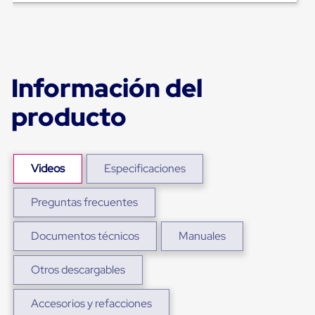
para
Emplayar
Preestirado
Pelicula
Plastica
Stretch
Información del
Hood
Manejo
producto
de
carga
sin
tarimas
Slip
Videos
Especificaciones
Sheet
Slip
Sheet
Preguntas frecuentes
de
Plastico
Slip
Documentos técnicos
Manuales
Sheet
de
Otros descargables
Carton
Tarimas
Tarimas
Accesorios y refacciones
de