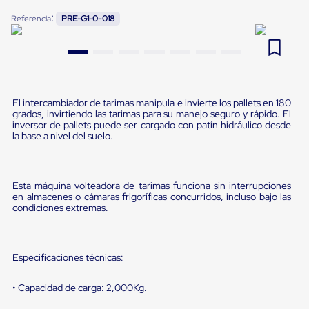
Pestañas
:
9
.
flejadora
Referencia
PRE-G1-0-018
de
Borde
10
.
slip sheet
de
andén
Pestañas
de
Borde
El intercambiador de tarimas manipula e invierte los pallets en 180
de
grados, invirtiendo las tarimas para su manejo seguro y rápido. El
andén
inversor de pallets puede ser cargado con patín hidráulico desde
Mecánicas
la base a nivel del suelo.
Pestañas
de
Borde
de
Esta máquina volteadora de tarimas funciona sin interrupciones
en almacenes o cámaras frigoríficas concurridos, incluso bajo las
andén
condiciones extremas.
Hidráulicas
Rampas
de
patio
Especificaciones técnicas:
portátiles
Rampas
de
• Capacidad de carga: 2,000Kg.
patio