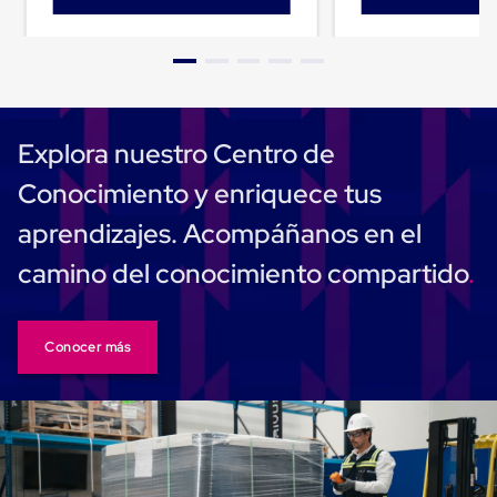
Cinta
de
Aislar
Cinta
de
Aluminio
Cinta
Explora nuestro Centro de
de
Papel
Conocimiento y enriquece tus
Cinta
de
aprendizajes. Acompáñanos en el
Seguridad
Masking
camino del conocimiento compartido
Tape
Cinta
Adhesiva
Transparente
Conocer más
y
Canela
Cinta
Flejadora
Cinta
Tipo
Diurex