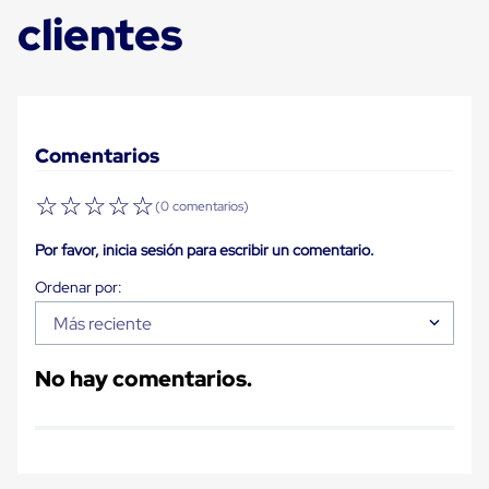
Carton
clientes
Plastico
Esquineros
de
Carton
Esquineros
Plasticos
Soluciones
Comentarios
de
Embalaje
☆
☆
☆
☆
☆
(0 comentarios)
Tiersheet
Layer
Pad
Por favor, inicia sesión para escribir un comentario.
Plastico
Laminas
de
Más reciente
Carton
Tiersheet
Hojas
No hay comentarios.
de
Carton
Anti
Deslizamiento
Separador
de