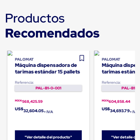
Carton
Corrugado
Productos
Freezer
Spacers
Separador
Recomendados
para
Congelación
Estandar
Separador
para
PALOMAT
PALOMAT
Congelación
Máquina dispensadora de
Máquina dispen
Ultra
tarimas estándar 15 pallets
tarimas estánda
Flujo
Cintas
pallets
protectoras
Referencia:
Referencia:
Cintas
PAL-B1-0-001
PAL-B1-0
adhesivas
Cinta
MXN
MXN
568,425.59
604,858.44
de
US$
US$
Tela
32,604.05
34,693.79
+ IVA
+ IVA
Cinta
para
Ductos
y
"Ver detalle del producto"
"Ver detalle de
Tuberias