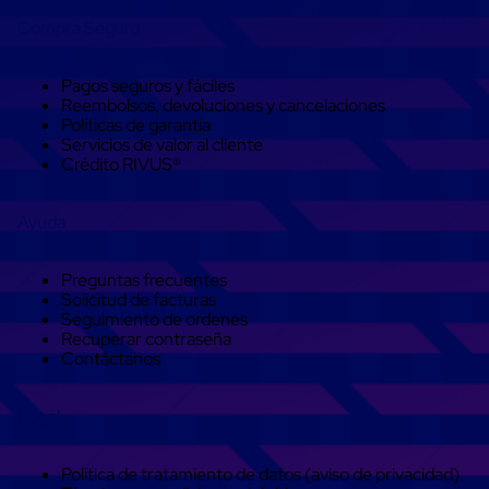
Soluciones
Compra Seguro
de
sujeción
de
Pagos seguros y fáciles
carga
Reembolsos, devoluciones y cancelaciones
Fleje
Políticas de garantía
compuesto
Servicios de valor al cliente
de
Crédito RIVUS®
alta
resistencia
Fleje
Ayuda
de
cordón
de
Preguntas frecuentes
poliéster
Solicitud de facturas
fusionado
Seguimiento de ordenes
Fleje
Recuperar contraseña
de
Contáctanos
poliéster
tejido
de
Legal
alta
resistencia
Gancho
Política de tratamiento de datos (aviso de privacidad)
para