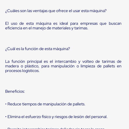
sistema
de
¿Cuáles son las ventajas que ofrece el usar esta máquina?
retención
de
ruedas
El uso de esta máquina es ideal para empresas que buscan
Retenedores
eficiencia en el manejo de materiales y tarimas.
de
andén
Automáticos
Retenedores
¿Cuál es la función de esta máquina?
de
Andén
La función principal es el intercambio y volteo de tarimas de
Multi
madera o plástico, para manipulación o limpieza de pallets en
Transportes
procesos logísticos.
Controles
de
Muelle/Andén
Controles
Beneficios:
de
Muelle/Andén
• Reduce tiempos de manipulación de pallets.
Básico
Controles
de
• Elimina el esfuerzo físico y riesgos de lesión del personal.
Muelle/Andén
Integral