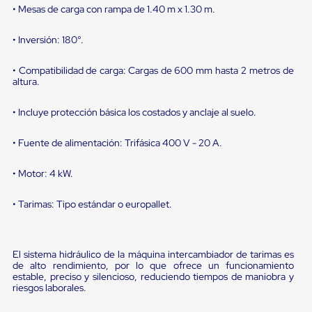
portátiles
• Mesas de carga con rampa de 1.40 m x 1.30 m.
de
Cargas
Convencionales
• Inversión: 180°.
Sellos
para
• Compatibilidad de carga: Cargas de 600 mm hasta 2 metros de
Puertas
altura.
de
andén
• Incluye protección básica los costados y anclaje al suelo.
Sellos
de
Cabezal
• Fuente de alimentación: Trifásica 400 V - 20 A.
Fijo
Sellos
• Motor: 4 kW.
de
Cabezal
Colgante
• Tarimas: Tipo estándar o europallet.
Cortina
Retenedores
de
andén
El sistema hidráulico de la máquina intercambiador de tarimas es
Retenedores
de alto rendimiento, por lo que ofrece un funcionamiento
de
estable, preciso y silencioso, reduciendo tiempos de maniobra y
riesgos laborales.
andén
con