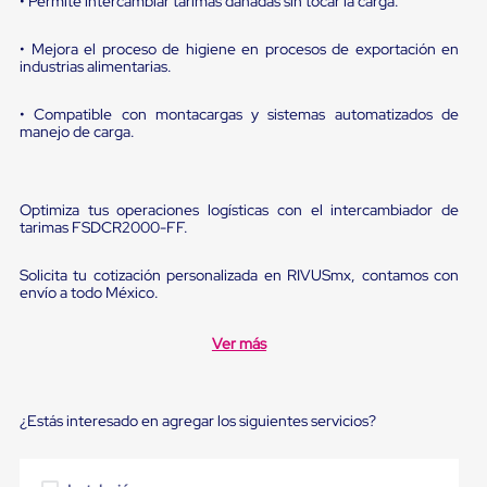
• Permite intercambiar tarimas dañadas sin tocar la carga.
Diablito
de
carga
• Mejora el proceso de higiene en procesos de exportación en
Diablito
industrias alimentarias.
eléctrico
Diablito
• Compatible con montacargas y sistemas automatizados de
manual
manejo de carga.
Plataformas
de
carga
Jaulas
Optimiza tus operaciones logísticas con el intercambiador de
de
tarimas FSDCR2000-FF.
Distribución
Ultima
Solicita tu cotización personalizada en RIVUSmx, contamos con
Milla
envío a todo México.
Dollies
para
Charolas
Ver más
Plásticas
Contenedores
Metálicos
Colapsables
¿Estás interesado en agregar los siguientes servicios?
Jaulas
de
Distribución