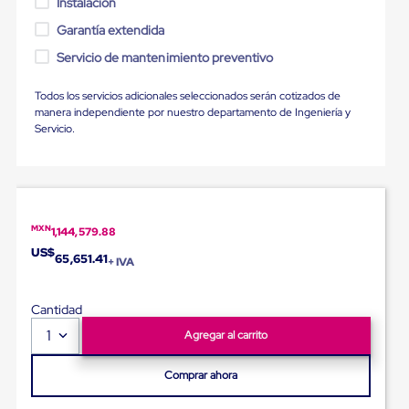
Instalación
Ultima
Milla
Garantía extendida
Anti-
Robo
Servicio de mantenimiento preventivo
Hormiga
Estanterías
Todos los servicios adicionales seleccionados serán cotizados de
Móviles
manera independiente por nuestro departamento de Ingeniería y
MRO
Servicio.
Distribución
Equipos
Móviles
Diablitos
de
carga
MXN
1,144,579.88
Empaque
y
US$
65,651.41
+ IVA
Embalaje
Playo
Emplaye
Cantidad
Stretch
Film
1
Agregar al carrito
Automatico
Emplaye
Comprar ahora
Manual
Plastico