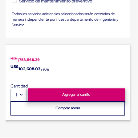
Servicio de mantenimiento preventivo
Ultima
Milla
Anti-
Todos los servicios adicionales seleccionados serán cotizados de
Robo
manera independiente por nuestro departamento de Ingeniería y
Hormiga
Servicio.
Estanterías
Móviles
MRO
Distribución
Equipos
Móviles
MXN
1,758,568.29
Diablitos
US$
de
102,608.03
+ IVA
carga
Empaque
y
Cantidad
Embalaje
1
Agregar al carrito
Playo
Emplaye
Stretch
Comprar ahora
Film
Automatico
Emplaye
Manual
Plastico