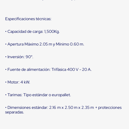
sistema
de
retención
de
Especificaciones técnicas:
ruedas
Retenedores
• Capacidad de carga: 1,500Kg.
de
andén
Automáticos
• Apertura Máximo 2.05 m y Mínimo 0.60 m.
Retenedores
de
• Inversión: 90°.
Andén
Multi
Transportes
• Fuente de alimentación: Trifásica 400 V - 20 A.
Controles
de
• Motor: 4 kW.
Muelle/Andén
Controles
de
• Tarimas: Tipo estándar o europallet.
Muelle/Andén
Básico
• Dimensiones estándar: 2.16 m x 2.50 m x 2.35 m + protecciones
Controles
separadas.
de
Muelle/Andén
Integral