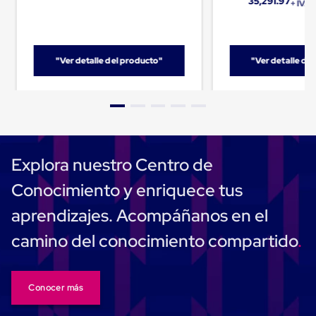
35,291.97
+ IVA
Cinta
de
Aislar
Cinta
"Ver detalle del producto"
"Ver detalle de
de
Aluminio
Cinta
de
Papel
Cinta
de
Seguridad
Explora nuestro Centro de
Masking
Tape
Conocimiento y enriquece tus
Cinta
Adhesiva
aprendizajes. Acompáñanos en el
Transparente
y
camino del conocimiento compartido
Canela
Cinta
Flejadora
Cinta
Conocer más
Tipo
Diurex