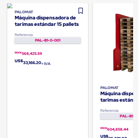
Carton
Corrugado
PALOMAT
Freezer
Máquina dispensadora de
Spacers
tarimas estándar 15 pallets
Separador
para
Referencia:
Congelación
PAL-B1-0-001
Estandar
Separador
MXN
para
568,425.59
Congelación
US$
33,166.20
+ IVA
Ultra
Flujo
Cintas
protectoras
Cintas
PALOMAT
adhesivas
Máquina dispen
Cinta
tarimas estánda
de
pallets
Tela
Referencia:
Cinta
PAL-B1-0
para
Ductos
MXN
604,858.44
y
US$
Tuberias