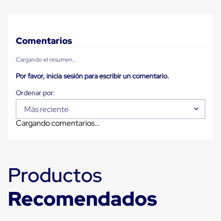
Carton
Plastico
Esquineros
de
Comentarios
Carton
Esquineros
Plasticos
Cargando el resumen…
Soluciones
Por favor, inicia sesión para escribir un comentario.
de
Embalaje
Tiersheet
Layer
Más reciente
Pad
Plastico
Cargando comentarios…
Laminas
de
Carton
Tiersheet
Hojas
Productos
de
Carton
Recomendados
Anti
Deslizamiento
Separador
de