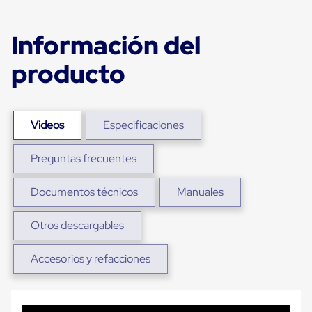
para
Emplayar
Preestirado
Información del
Pelicula
Plastica
producto
Stretch
Hood
Manejo
de
carga
Videos
Especificaciones
sin
tarimas
Slip
Preguntas frecuentes
Sheet
Slip
Documentos técnicos
Manuales
Sheet
de
Plastico
Otros descargables
Slip
Sheet
de
Accesorios y refacciones
Carton
Tarimas
Tarimas
de