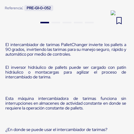
Pestañas
:
9
.
flejadora
Referencia
PRE-G1-0-052
de
Borde
10
.
cámara cph
de
andén
Pestañas
de
Borde
El intercambiador de tarimas PalletChanger invierte los pallets a
de
90 grados, invirtiendo las tarimas para su manejo seguro, rápido y
andén
automático por medio de controles.
Mecánicas
Pestañas
El inversor hidráulico de pallets puede ser cargado con patín
de
hidráulico o montacargas para agilizar el proceso de
Borde
intercambiado de tarima.
de
andén
Hidráulicas
Rampas
Esta máquina intercambiadora de tarimas funciona sin
de
interrupciones en almacenes de actividad constante en donde se
patio
requiere la operación constante de pallets.
portátiles
Rampas
de
patio
¿En donde se puede usar el intercambiador de tarimas?