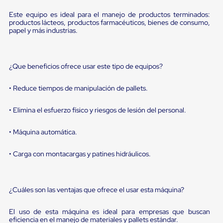
portátiles
de
Este equipo es ideal para el manejo de productos terminados:
Cargas
productos lácteos, productos farmacéuticos, bienes de consumo,
Convencionales
papel y más industrias.
Sellos
para
Puertas
de
¿Que beneficios ofrece usar este tipo de equipos?
andén
Sellos
• Reduce tiempos de manipulación de pallets.
de
Cabezal
Fijo
• Elimina el esfuerzo físico y riesgos de lesión del personal.
Sellos
de
• Máquina automática.
Cabezal
Colgante
Cortina
• Carga con montacargas y patines hidráulicos.
Retenedores
de
andén
Retenedores
¿Cuáles son las ventajas que ofrece el usar esta máquina?
de
andén
El uso de esta máquina es ideal para empresas que buscan
con
eficiencia en el manejo de materiales y pallets estándar.