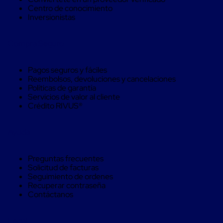
Soluciones
Centro de conocimiento
de
Inversionistas
sujeción
de
carga
Compra Seguro
Fleje
compuesto
de
Pagos seguros y fáciles
alta
Reembolsos, devoluciones y cancelaciones
resistencia
Políticas de garantía
Fleje
Servicios de valor al cliente
de
Crédito RIVUS®
cordón
de
poliéster
Ayuda
fusionado
Fleje
de
Preguntas frecuentes
poliéster
Solicitud de facturas
tejido
Seguimiento de ordenes
de
Recuperar contraseña
alta
Contáctanos
resistencia
Gancho
para
Legal