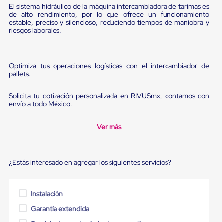
Diablito
El sistema hidráulico de la máquina intercambiadora de tarimas es
de
de alto rendimiento, por lo que ofrece un funcionamiento
carga
estable, preciso y silencioso, reduciendo tiempos de maniobra y
Diablito
riesgos laborales.
eléctrico
Diablito
manual
Plataformas
Optimiza tus operaciones logísticas con el intercambiador de
de
pallets.
carga
Jaulas
Solicita tu cotización personalizada en RIVUSmx, contamos con
de
envío a todo México.
Distribución
Ultima
Milla
Ver más
Dollies
para
Charolas
¿Estás interesado en agregar los siguientes servicios?
Plásticas
Contenedores
Metálicos
Colapsables
Instalación
Jaulas
de
Garantía extendida
Distribución