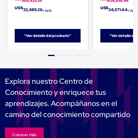
568,425.59
604,858.44
Carton
US$
US$
Corrugado
32,489.26
34,571.64
+ IVA
+ IVA
Freezer
Spacers
Separador
para
"Ver detalle del producto"
"Ver detalle de
Congelación
Estandar
Separador
para
Congelación
Ultra
Flujo
Cintas
Explora nuestro Centro de
protectoras
Cintas
Conocimiento y enriquece tus
adhesivas
Cinta
aprendizajes. Acompáñanos en el
de
Tela
camino del conocimiento compartido
Cinta
para
Ductos
y
Conocer más
Tuberias