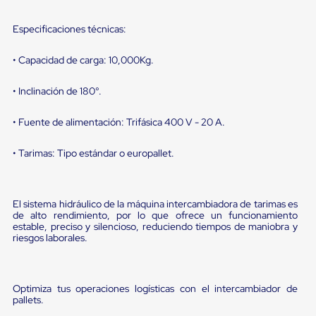
sistema
de
retención
Especificaciones técnicas:
de
ruedas
• Capacidad de carga: 10,000Kg.
Retenedores
de
andén
• Inclinación de 180°.
Automáticos
Retenedores
• Fuente de alimentación: Trifásica 400 V - 20 A.
de
Andén
• Tarimas: Tipo estándar o europallet.
Multi
Transportes
Controles
de
El sistema hidráulico de la máquina intercambiadora de tarimas es
Muelle/Andén
de alto rendimiento, por lo que ofrece un funcionamiento
Controles
estable, preciso y silencioso, reduciendo tiempos de maniobra y
de
riesgos laborales.
Muelle/Andén
Básico
Controles
de
Optimiza tus operaciones logísticas con el intercambiador de
Muelle/Andén
pallets.
Integral