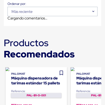
Carton
Plastico
Esquineros
Más reciente
de
Cargando comentarios…
Carton
Esquineros
Plasticos
Soluciones
de
Productos
Embalaje
Tiersheet
Layer
Recomendados
Pad
Plastico
Laminas
de
Carton
PALOMAT
PALOMAT
Tiersheet
Máquina dispensadora de
Máquina dispen
Hojas
de
tarimas estándar 15 pallets
tarimas estánda
Carton
pallets
Anti
Referencia:
Referencia:
Deslizamiento
PAL-B1-0-001
PAL-B1-0
Separador
de
MXN
MXN