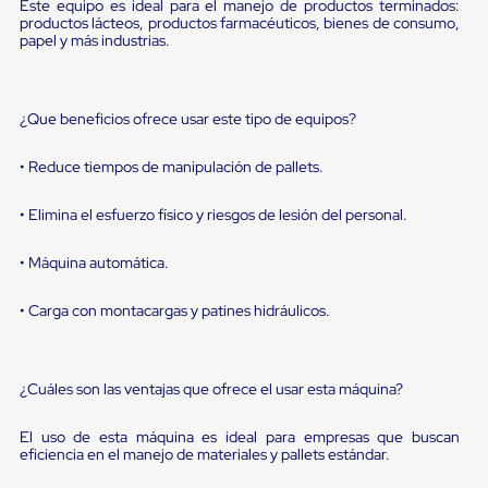
portátiles
Este equipo es ideal para el manejo de productos terminados:
de
productos lácteos, productos farmacéuticos, bienes de consumo,
Cargas
papel y más industrias.
Convencionales
Sellos
para
Puertas
¿Que beneficios ofrece usar este tipo de equipos?
de
andén
• Reduce tiempos de manipulación de pallets.
Sellos
de
• Elimina el esfuerzo físico y riesgos de lesión del personal.
Cabezal
Fijo
Sellos
• Máquina automática.
de
Cabezal
• Carga con montacargas y patines hidráulicos.
Colgante
Cortina
Retenedores
de
¿Cuáles son las ventajas que ofrece el usar esta máquina?
andén
Retenedores
de
El uso de esta máquina es ideal para empresas que buscan
andén
eficiencia en el manejo de materiales y pallets estándar.
con