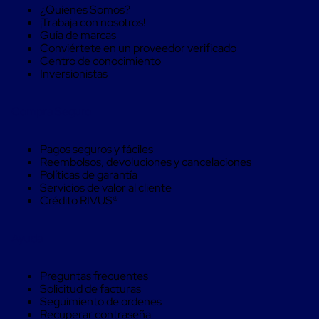
Máquinas
¿Quienes Somos?
de
¡Trabaja con nosotros!
Plato
Guía de marcas
Giratorio
Conviértete en un proveedor verificado
para
Centro de conocimiento
Película
Inversionistas
Automática
Máquina
de
Compra Seguro
Brazo
Giratorio
para
Pagos seguros y fáciles
Película
Reembolsos, devoluciones y cancelaciones
Automática
Políticas de garantía
Robots
Servicios de valor al cliente
de
Crédito RIVUS®
emplayes
Robots
de
Ayuda
emplayes
Automáticos
Robots
Preguntas frecuentes
de
Solicitud de facturas
emplayes
Seguimiento de ordenes
móvil
Recuperar contraseña