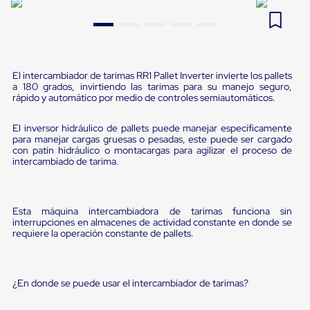
Pestañas
9
.
flejadora
de
Borde
10
.
slip sheet
de
andén
Pestañas
El intercambiador de tarimas RR1 Pallet Inverter invierte los pallets
de
a 180 grados, invirtiendo las tarimas para su manejo seguro,
rápido y automático por medio de controles semiautomáticos.
Borde
de
andén
El inversor hidráulico de pallets puede manejar específicamente
Mecánicas
para manejar cargas gruesas o pesadas, este puede ser cargado
Pestañas
con patín hidráulico o montacargas para agilizar el proceso de
de
intercambiado de tarima.
Borde
de
andén
Hidráulicas
Esta máquina intercambiadora de tarimas funciona sin
interrupciones en almacenes de actividad constante en donde se
Rampas
requiere la operación constante de pallets.
de
patio
portátiles
Rampas
¿En donde se puede usar el intercambiador de tarimas?
de
patio