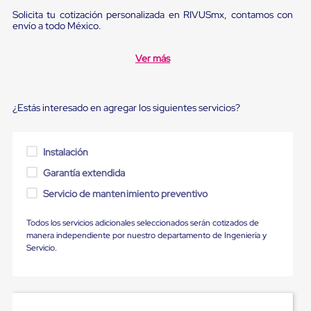
Diablito
Solicita tu cotización personalizada en RIVUSmx, contamos con
de
envío a todo México.
carga
Diablito
eléctrico
Ver más
Diablito
manual
Plataformas
de
¿Estás interesado en agregar los siguientes servicios?
carga
Jaulas
de
Instalación
Distribución
Ultima
Garantía extendida
Milla
Dollies
Servicio de mantenimiento preventivo
para
Charolas
Todos los servicios adicionales seleccionados serán cotizados de
Plásticas
manera independiente por nuestro departamento de Ingeniería y
Contenedores
Servicio.
Metálicos
Colapsables
Jaulas
de
Distribución