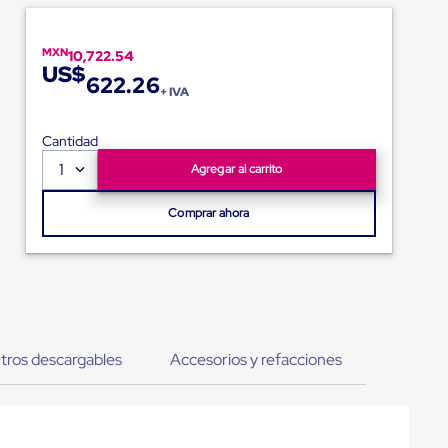
MXN
10,722.54
US$
622.26
+ IVA
Cantidad
1
Agregar al carrito
Comprar ahora
tros descargables
Accesorios y refacciones