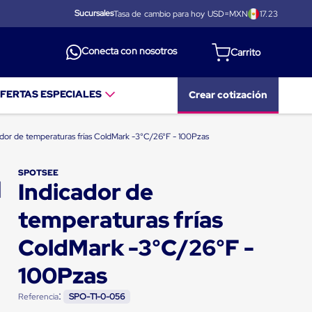
Sucursales
Tasa de cambio para hoy USD=MXN
17.23
Conecta con nosotros
FERTAS ESPECIALES
Crear cotización
ador de temperaturas frías ColdMark -3°C/26°F - 100Pzas
SPOTSEE
Indicador de
temperaturas frías
ColdMark -3°C/26°F -
100Pzas
:
Referencia
SPO-T1-0-056