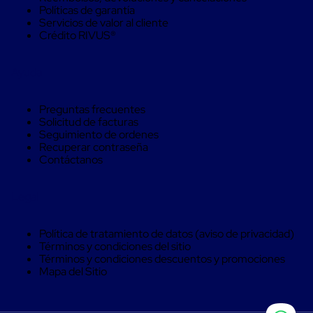
trinca
Políticas de garantía
Hebillas
Servicios de valor al cliente
para
Crédito RIVUS®
Fleje
de
poliéster
Ayuda
tejido
Hebillas
para
Preguntas frecuentes
trinca
Solicitud de facturas
Trinca
Seguimiento de ordenes
de
Recuperar contraseña
poliester
Contáctanos
alta
resistencia
Legal
Bolsas
para
viveros
Política de tratamiento de datos (aviso de privacidad)
Alambre
Términos y condiciones del sitio
de
Términos y condiciones descuentos y promociones
PET
Mapa del Sitio
Mallas
envolventes
Mallas
envolventes