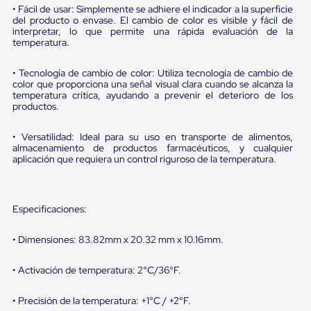
portátiles
• Fácil de usar: Simplemente se adhiere el indicador a la superficie
de
del producto o envase. El cambio de color es visible y fácil de
Cargas
interpretar, lo que permite una rápida evaluación de la
Convencionales
temperatura.
Sellos
para
• Tecnología de cambio de color: Utiliza tecnología de cambio de
Puertas
color que proporciona una señal visual clara cuando se alcanza la
de
temperatura crítica, ayudando a prevenir el deterioro de los
andén
productos.
Sellos
de
• Versatilidad: Ideal para su uso en transporte de alimentos,
Cabezal
almacenamiento de productos farmacéuticos, y cualquier
Fijo
aplicación que requiera un control riguroso de la temperatura.
Sellos
de
Cabezal
Colgante
Especificaciones:
Cortina
Retenedores
de
• Dimensiones: 83.82mm x 20.32 mm x 10.16mm.
andén
Retenedores
• Activación de temperatura: 2°C/36°F.
de
andén
con
• Precisión de la temperatura: +1°C / +2°F.