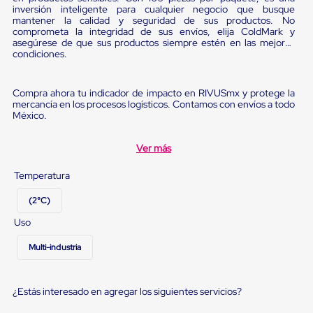
Ultima
inversión inteligente para cualquier negocio que busque
Milla
mantener la calidad y seguridad de sus productos. No
Anti-
comprometa la integridad de sus envíos, elija ColdMark y
Robo
asegúrese de que sus productos siempre estén en las mejores
condiciones.
Hormiga
Estanterías
Móviles
MRO
Compra ahora tu indicador de impacto en RIVUSmx y protege la
mercancía en los procesos logísticos. Contamos con envíos a todo
Distribución
México.
Equipos
Móviles
Diablitos
Ver más
de
carga
Temperatura
Empaque
y
(2°C)
Embalaje
Playo
Uso
Emplaye
Stretch
Multi-industria
Film
Automatico
Emplaye
¿Estás interesado en agregar los siguientes servicios?
Manual
Plastico