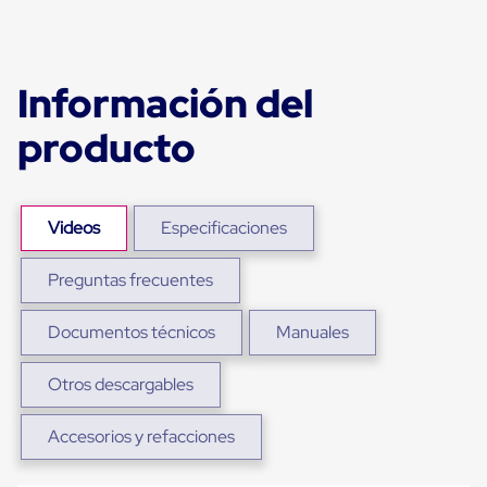
Plastico
Tarimas
de
Plastico
Información del
para
Buenas
Prácticas
producto
de
Manufactura
Tarimas
de
Plastico
Videos
Especificaciones
para
Exportación
Preguntas frecuentes
Tarimas
de
Plastico
Documentos técnicos
Manuales
Rackeables
Tarimas
de
Otros descargables
Plastico
Multiusos
Accesorios y refacciones
Esquineros
Angulos
de