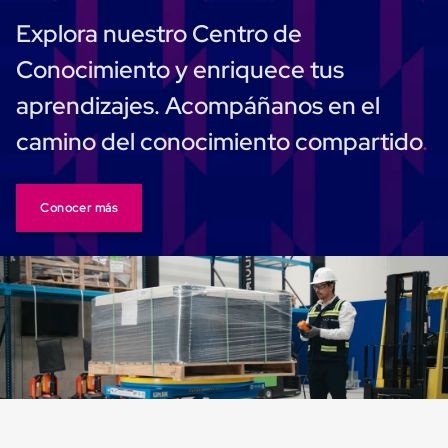
Despachador
de
Explora nuestro Centro de
Cinta
Fleje
Conocimiento y enriquece tus
Fleje
Plástico
aprendizajes. Acompáñanos en el
PP
(Polipropileno)
camino del conocimiento compartido
Fleje
Plástico
PET
(Polyester)
Conocer más
Fleje
de
Acero
Sellos
para
Fleje
Bolsas
de
aire
Bolsas
de
Aire
Papel