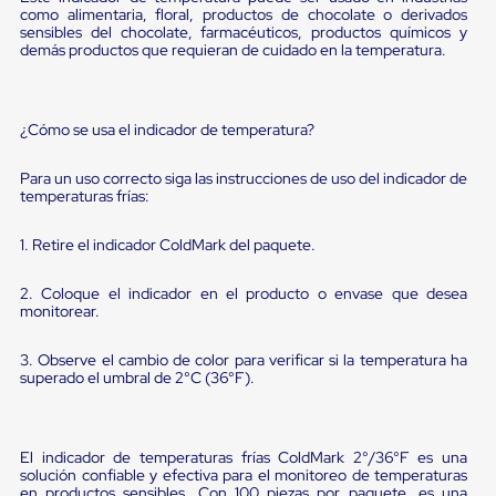
Diablito
como alimentaria, floral, productos de chocolate o derivados
de
sensibles del chocolate, farmacéuticos, productos químicos y
carga
demás productos que requieran de cuidado en la temperatura.
Diablito
eléctrico
Diablito
manual
¿Cómo se usa el indicador de temperatura?
Plataformas
de
Para un uso correcto siga las instrucciones de uso del indicador de
carga
temperaturas frías:
Jaulas
de
Distribución
1. Retire el indicador ColdMark del paquete.
Ultima
Milla
2. Coloque el indicador en el producto o envase que desea
Dollies
monitorear.
para
Charolas
3. Observe el cambio de color para verificar si la temperatura ha
Plásticas
superado el umbral de 2°C (36°F).
Contenedores
Metálicos
Colapsables
Jaulas
El indicador de temperaturas frías ColdMark 2°/36°F es una
de
solución confiable y efectiva para el monitoreo de temperaturas
Distribución
en productos sensibles. Con 100 piezas por paquete, es una