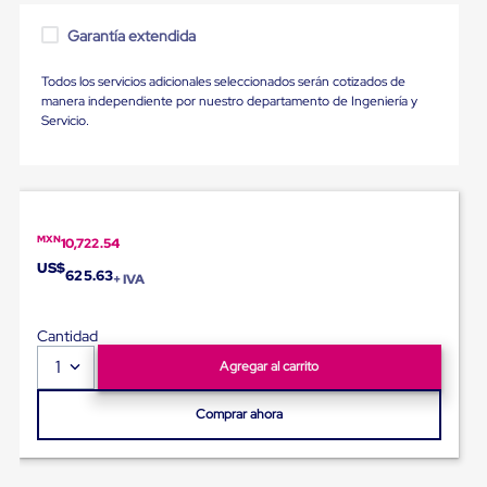
para
Emplayar
Garantía extendida
Preestirado
Pelicula
Todos los servicios adicionales seleccionados serán cotizados de
Plastica
manera independiente por nuestro departamento de Ingeniería y
Stretch
Servicio.
Hood
Manejo
de
carga
sin
tarimas
Slip
MXN
10,722.54
Sheet
US$
625.63
+ IVA
Slip
Sheet
de
Cantidad
Plastico
Slip
1
Agregar al carrito
Sheet
de
Comprar ahora
Carton
Tarimas
Tarimas
de