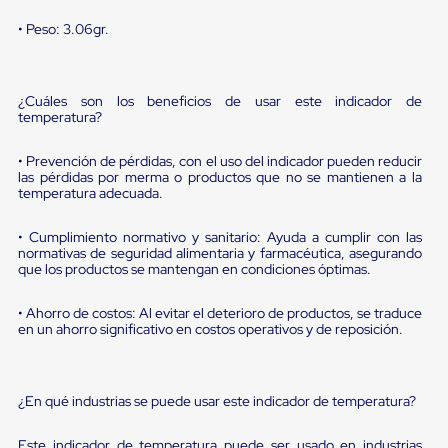
sistema
de
• Peso: 3.06gr.
retención
de
ruedas
Retenedores
¿Cuáles son los beneficios de usar este indicador de
de
temperatura?
andén
Automáticos
• Prevención de pérdidas, con el uso del indicador pueden reducir
Retenedores
las pérdidas por merma o productos que no se mantienen a la
de
temperatura adecuada.
Andén
Multi
Transportes
• Cumplimiento normativo y sanitario: Ayuda a cumplir con las
normativas de seguridad alimentaria y farmacéutica, asegurando
Controles
que los productos se mantengan en condiciones óptimas.
de
Muelle/Andén
Controles
• Ahorro de costos: Al evitar el deterioro de productos, se traduce
de
en un ahorro significativo en costos operativos y de reposición.
Muelle/Andén
Básico
Controles
de
¿En qué industrias se puede usar este indicador de temperatura?
Muelle/Andén
Integral
Este indicador de temperatura puede ser usado en industrias