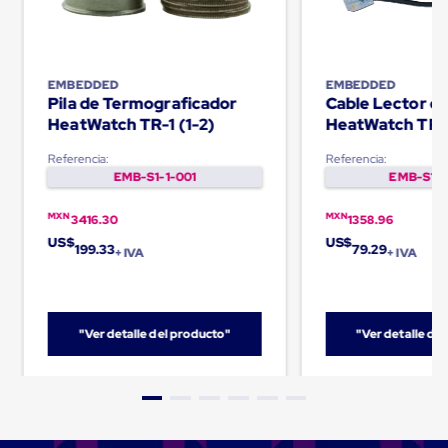
Cinta
de
Aislar
Cinta
EMBEDDED
EMBEDDED
de
Pila de Termograficador
Cable Lector d
Aluminio
HeatWatch TR-1 (1-2)
HeatWatch TR-
Cinta
de
Papel
Referencia:
Referencia:
Cinta
EMB-S1-1-001
EMB-S1-1
de
Seguridad
MXN
MXN
3416.30
1358.96
Masking
US$
US$
Tape
199.33
79.29
+ IVA
+ IVA
Cinta
Adhesiva
Transparente
y
"Ver detalle del producto"
"Ver detalle de
Canela
Cinta
Flejadora
Cinta
Tipo
Diurex