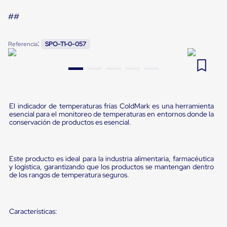
Pestañas
9
.
flejadora
##
de
Borde
10
.
cámara cph
de
:
andén
Referencia
SPO-T1-0-057
Pestañas
de
Borde
de
andén
Mecánicas
El indicador de temperaturas frías ColdMark es una herramienta
Pestañas
esencial para el monitoreo de temperaturas en entornos donde la
de
conservación de productos es esencial.
Borde
de
andén
Hidráulicas
Este producto es ideal para la industria alimentaria, farmacéutica
Rampas
y logística, garantizando que los productos se mantengan dentro
de
de los rangos de temperatura seguros.
patio
portátiles
Rampas
de
Características:
patio