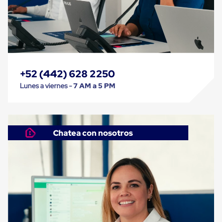
Caja
Super
Sacos
de
Rafia
Super
Sacos
de
+52 (442) 628 2250
Rafia
sin
Lunes a viernes -
7 AM a 5 PM
personalizar
Super
Sacos
de
rafia
Chatea con nosotros
personalizados
Cable
de
Polipropileno
Rafia
Fibrilada
Arpilla
Circular
Con
Etiqueta