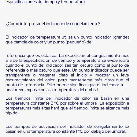
sistema
especificaciones de tiempo y temperatura.
de
retención
de
ruedas
¿Cómo interpretar el indicador de congelamiento?
Retenedores
de
El indicador de temperatura utiliza un punto indicador (grande)
andén
que cambia de color y un punto (pequeño) de
Automáticos
Retenedores
referencia que es estático. La exposición al congelamiento más
de
allá de la especificación de tiempo y temperatura se evidenciará
Andén
cuando el punto del indicador sea tan oscuro como el punto de
Multi
referencia o más oscuro que este. Un punto indicador puede ser
Transportes
transparente o magenta claro al inicio y mostrar un leve
Controles
oscurecimiento del color, pero mantenerse más claro que el
de
punto de referencia. Esto puede significar que el indicador tuvo
Muelle/Andén
una breve exposición a la temperatura del umbral.
Controles
Los tiempos límite del indicador de calor se basan en una
de
temperatura constante 2 °C por sobre el umbral. La exposición a
Muelle/Andén
temperaturas más altas hará que el tiempo límite se alcance más
Básico
rápido.
Controles
de
Los tiempos de activación del indicador de congelamiento se
Muelle/Andén
basan en una temperatura constante 1 °C por debajo del umbral.
Integral