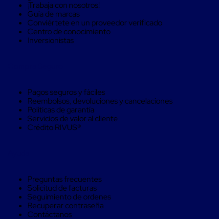
Soluciones
¡Trabaja con nosotros!
de
Guía de marcas
sujeción
Conviértete en un proveedor verificado
de
Centro de conocimiento
carga
Inversionistas
Fleje
compuesto
Compra Seguro
de
alta
resistencia
Pagos seguros y fáciles
Fleje
Reembolsos, devoluciones y cancelaciones
de
Políticas de garantía
cordón
Servicios de valor al cliente
de
Crédito RIVUS®
poliéster
fusionado
Fleje
Ayuda
de
poliéster
tejido
Preguntas frecuentes
de
Solicitud de facturas
alta
Seguimiento de ordenes
resistencia
Recuperar contraseña
Gancho
Contáctanos
para