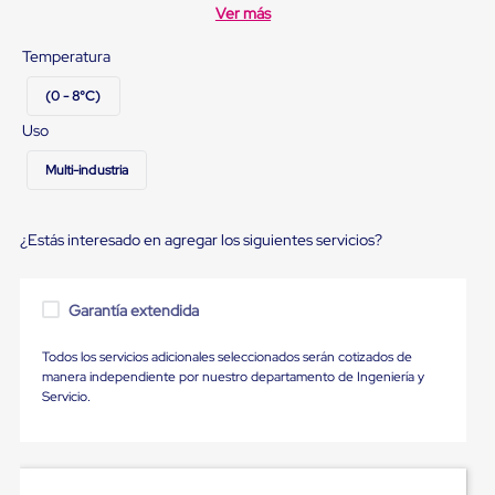
Ultima
Ver más
Milla
Anti-
Temperatura
Robo
Hormiga
(0 - 8°C)
Estanterías
Móviles
Uso
MRO
Distribución
Multi-industria
Equipos
Móviles
Diablitos
¿Estás interesado en agregar los siguientes servicios?
de
carga
Empaque
y
Garantía extendida
Embalaje
Playo
Todos los servicios adicionales seleccionados serán cotizados de
Emplaye
manera independiente por nuestro departamento de Ingeniería y
Stretch
Servicio.
Film
Automatico
Emplaye
Manual
Plastico