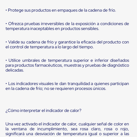
portátiles
de
• Protege sus productos en empaques de la cadena de frío.
Cargas
Convencionales
Sellos
• Ofrezca pruebas irreversibles de la exposición a condiciones de
para
temperatura inaceptables en productos sensibles.
Puertas
de
• Valide su cadena de frío y garantice la eficacia del producto con
andén
el control de temperatura a lo largo del tiempo.
Sellos
de
• Utilice umbrales de temperatura superior e inferior diseñados
Cabezal
para productos farmacéuticos, muestras y pruebas de diagnóstico
Fijo
delicadas.
Sellos
de
Cabezal
• Los indicadores visuales le dan tranquilidad a quienes participan
Colgante
en la cadena de frío; no se requieren procesos únicos.
Cortina
Retenedores
de
andén
¿Cómo interpretar el indicador de calor?
Retenedores
de
Una vez activado el indicador de calor, cualquier señal de color en
andén
la ventana de incumplimiento, sea rosa claro, rosa o rojo,
con
significará una desviación de temperatura igual o superior a las