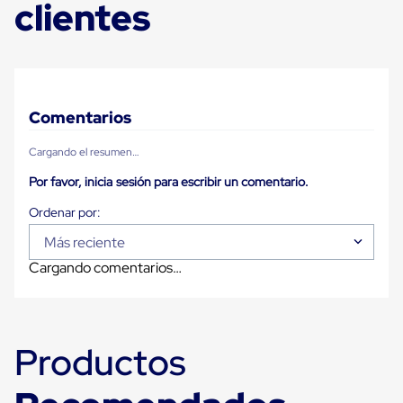
clientes
Carton
Plastico
Esquineros
de
Carton
Esquineros
Plasticos
Comentarios
Soluciones
de
Cargando el resumen…
Embalaje
Tiersheet
Por favor, inicia sesión para escribir un comentario.
Layer
Pad
Plastico
Laminas
Más reciente
de
Cargando comentarios…
Carton
Tiersheet
Hojas
de
Carton
Productos
Anti
Deslizamiento
Separador
de