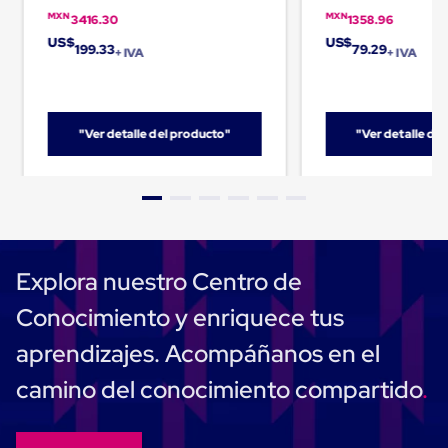
Cinta
MXN
MXN
3416.30
1358.96
de
US$
US$
199.33
79.29
Aislar
+ IVA
+ IVA
Cinta
de
Aluminio
Cinta
"Ver detalle del producto"
"Ver detalle de
de
Papel
Cinta
de
Seguridad
Masking
Tape
Cinta
Explora nuestro Centro de
Adhesiva
Transparente
Conocimiento y enriquece tus
y
Canela
aprendizajes. Acompáñanos en el
Cinta
Flejadora
camino del conocimiento compartido
Cinta
Tipo
Diurex