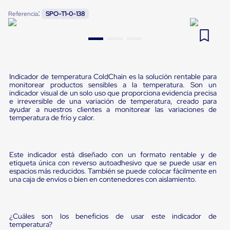
Pestañas
:
9
.
flejadora
Referencia
SPO-T1-0-138
de
Borde
10
.
playo manual
de
andén
Pestañas
de
Borde
Indicador de temperatura ColdChain es la solución rentable para
de
monitorear productos sensibles a la temperatura. Son un
andén
indicador visual de un solo uso que proporciona evidencia precisa
Mecánicas
e irreversible de una variación de temperatura, creado para
ayudar a nuestros clientes a monitorear las variaciones de
Pestañas
temperatura de frío y calor.
de
Borde
de
andén
Este indicador está diseñado con un formato rentable y de
Hidráulicas
etiqueta única con reverso autoadhesivo que se puede usar en
Rampas
espacios más reducidos. También se puede colocar fácilmente en
de
una caja de envíos o bien en contenedores con aislamiento.
patio
portátiles
Rampas
de
¿Cuáles son los beneficios de usar este indicador de
patio
temperatura?