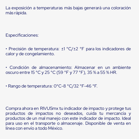
Diablito
de
La exposición a temperaturas más bajas generará una coloración
carga
más rápida.
Diablito
eléctrico
Diablito
manual
Especificaciones:
Plataformas
de
• Precisión de temperatura: ±1 °C/±2 °F para los indicadores de
carga
calor y de congelamiento.
Jaulas
de
• Condición de almacenamiento: Almacenar en un ambiente
Distribución
oscuro entre 15 °C y 25 °C (59 °F y 77 °F), 35 % a 55 % HR.
Ultima
Milla
Dollies
• Rango de temperatura: 0°C-8 °C/32 °F-46 °F.
para
Charolas
Plásticas
Contenedores
Compra ahora en RIVUSmx tu indicador de impacto y protege tus
Metálicos
productos de impactos no deseados, cuida tu mercancía y
productos de un mal manejo con este indicador de impacto. Ideal
Colapsables
para uso en el transporte o almacenaje. Disponible de venta en
Jaulas
línea con envío a todo México.
de
Distribución