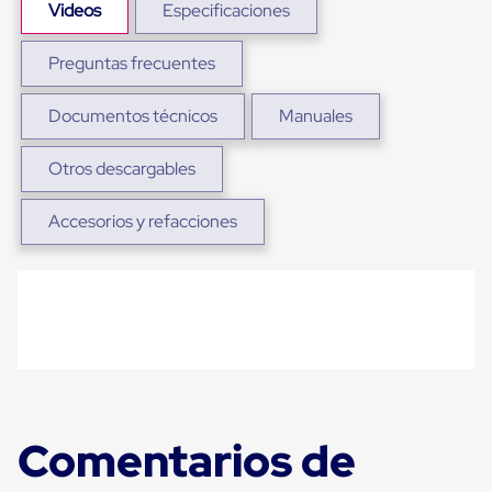
Videos
Especificaciones
Plastico
Tarimas
de
Preguntas frecuentes
Plastico
para
Buenas
Documentos técnicos
Manuales
Prácticas
de
Otros descargables
Manufactura
Tarimas
de
Accesorios y refacciones
Plastico
para
Exportación
Tarimas
de
Plastico
Rackeables
Tarimas
de
Plastico
Multiusos
Comentarios de
Esquineros
Angulos
de