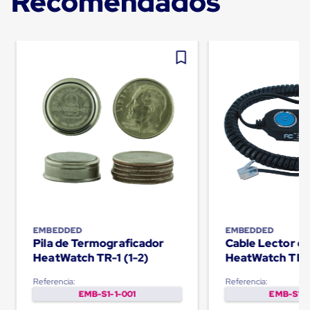
Recomendados
Carton
Corrugado
Freezer
Spacers
Separador
para
Congelación
Estandar
Separador
para
Congelación
Ultra
Flujo
Cintas
protectoras
Cintas
adhesivas
Cinta
EMBEDDED
EMBEDDED
de
Pila de Termograficador
Cable Lector d
Tela
HeatWatch TR-1 (1-2)
HeatWatch TR-
Cinta
para
Referencia:
Referencia:
Ductos
EMB-S1-1-001
EMB-S1-1
y
Tuberias