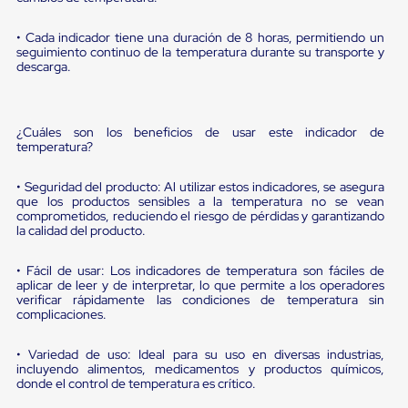
portátiles
de
Cargas
• Cada indicador tiene una duración de 8 horas, permitiendo un
Convencionales
seguimiento continuo de la temperatura durante su transporte y
Sellos
descarga.
para
Puertas
de
andén
¿Cuáles son los beneficios de usar este indicador de
temperatura?
Sellos
de
Cabezal
• Seguridad del producto: Al utilizar estos indicadores, se asegura
Fijo
que los productos sensibles a la temperatura no se vean
Sellos
comprometidos, reduciendo el riesgo de pérdidas y garantizando
de
la calidad del producto.
Cabezal
Colgante
• Fácil de usar: Los indicadores de temperatura son fáciles de
Cortina
aplicar de leer y de interpretar, lo que permite a los operadores
Retenedores
verificar rápidamente las condiciones de temperatura sin
de
complicaciones.
andén
Retenedores
• Variedad de uso: Ideal para su uso en diversas industrias,
de
incluyendo alimentos, medicamentos y productos químicos,
andén
donde el control de temperatura es crítico.
con