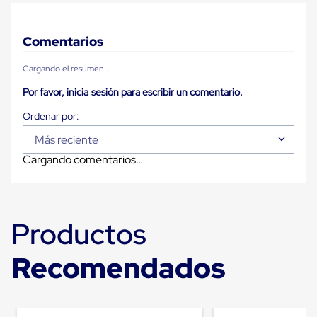
Carton
Plastico
Esquineros
Comentarios
de
Carton
Cargando el resumen…
Esquineros
Plasticos
Por favor, inicia sesión para escribir un comentario.
Soluciones
de
Embalaje
Tiersheet
Más reciente
Layer
Cargando comentarios…
Pad
Plastico
Laminas
de
Carton
Productos
Tiersheet
Hojas
de
Recomendados
Carton
Anti
Deslizamiento
Separador
de