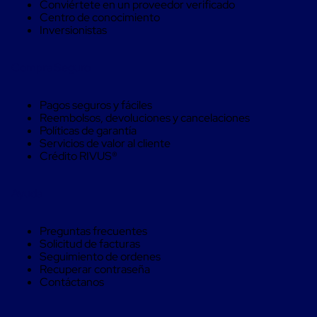
Conviértete en un proveedor verificado
Soluciones
Centro de conocimiento
de
Inversionistas
sujeción
de
carga
Compra Seguro
Fleje
compuesto
de
Pagos seguros y fáciles
alta
Reembolsos, devoluciones y cancelaciones
resistencia
Políticas de garantía
Fleje
Servicios de valor al cliente
de
Crédito RIVUS®
cordón
de
poliéster
Ayuda
fusionado
Fleje
de
Preguntas frecuentes
poliéster
Solicitud de facturas
tejido
Seguimiento de ordenes
de
Recuperar contraseña
alta
Contáctanos
resistencia
Gancho
para