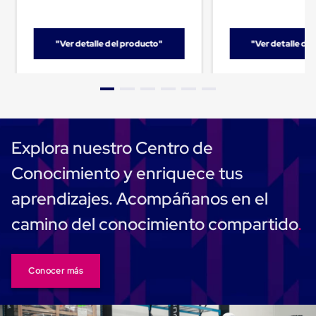
Cinta
de
Aislar
"Ver detalle del producto"
"Ver detalle de
Cinta
de
Aluminio
Cinta
de
Papel
Cinta
de
Explora nuestro Centro de
Seguridad
Masking
Conocimiento y enriquece tus
Tape
Cinta
aprendizajes. Acompáñanos en el
Adhesiva
Transparente
camino del conocimiento compartido
y
Canela
Cinta
Flejadora
Conocer más
Cinta
Tipo
Diurex