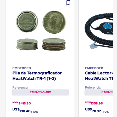
Carton
Corrugado
Freezer
Spacers
Separador
para
Congelación
Estandar
Separador
para
Congelación
Ultra
Flujo
Cintas
EMBEDDED
EMBEDDED
protectoras
Pila de Termograficador
Cable Lector d
Cintas
HeatWatch TR-1 (1-2)
HeatWatch TR-
adhesivas
Cinta
Referencia:
Referencia:
de
EMB-S1-1-001
EMB-S1-1
Tela
Cinta
para
MXN
MXN
3416.30
1358.96
Ductos
US$
US$
198.40
78.92
y
+ IVA
+ IVA
Tuberias