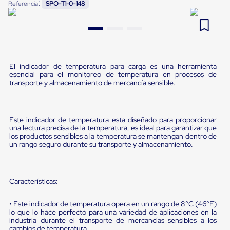
:
Referencia
SPO-T1-0-148
Pestañas
9
.
flejadora
de
Borde
10
.
slip sheet
de
andén
Pestañas
de
El indicador de temperatura para carga es una herramienta
Borde
esencial para el monitoreo de temperatura en procesos de
de
transporte y almacenamiento de mercancía sensible.
andén
Mecánicas
Pestañas
de
Este indicador de temperatura esta diseñado para proporcionar
una lectura precisa de la temperatura, es ideal para garantizar que
Borde
los productos sensibles a la temperatura se mantengan dentro de
de
un rango seguro durante su transporte y almacenamiento.
andén
Hidráulicas
Rampas
de
Características:
patio
portátiles
Rampas
• Este indicador de temperatura opera en un rango de 8°C (46°F)
de
lo que lo hace perfecto para una variedad de aplicaciones en la
industria durante el transporte de mercancías sensibles a los
patio
cambios de temperatura.