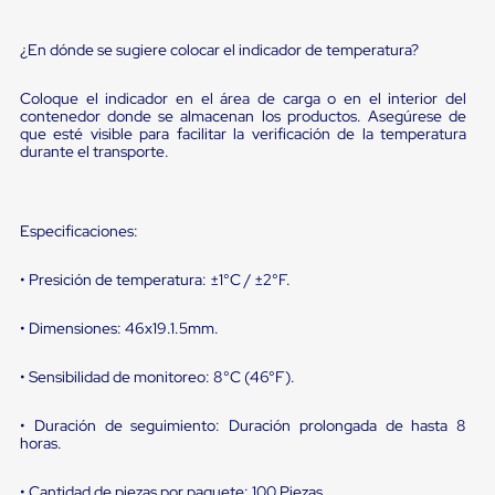
sistema
de
retención
¿En dónde se sugiere colocar el indicador de temperatura?
de
ruedas
Coloque el indicador en el área de carga o en el interior del
Retenedores
contenedor donde se almacenan los productos. Asegúrese de
de
que esté visible para facilitar la verificación de la temperatura
andén
durante el transporte.
Automáticos
Retenedores
de
Andén
Especificaciones:
Multi
Transportes
• Presición de temperatura: ±1°C / ±2°F.
Controles
de
Muelle/Andén
• Dimensiones: 46x19.1.5mm.
Controles
de
• Sensibilidad de monitoreo: 8°C (46°F).
Muelle/Andén
Básico
Controles
• Duración de seguimiento: Duración prolongada de hasta 8
de
horas.
Muelle/Andén
Integral
• Cantidad de piezas por paquete: 100 Piezas.