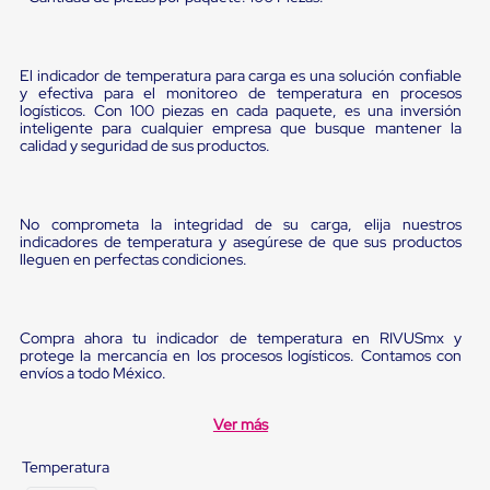
Diablito
de
carga
Diablito
El indicador de temperatura para carga es una solución confiable
eléctrico
y efectiva para el monitoreo de temperatura en procesos
Diablito
logísticos. Con 100 piezas en cada paquete, es una inversión
manual
inteligente para cualquier empresa que busque mantener la
Plataformas
calidad y seguridad de sus productos.
de
carga
Jaulas
de
No comprometa la integridad de su carga, elija nuestros
Distribución
indicadores de temperatura y asegúrese de que sus productos
lleguen en perfectas condiciones.
Ultima
Milla
Dollies
para
Compra ahora tu indicador de temperatura en RIVUSmx y
Charolas
protege la mercancía en los procesos logísticos. Contamos con
Plásticas
envíos a todo México.
Contenedores
Metálicos
Colapsables
Ver más
Jaulas
de
Temperatura
Distribución