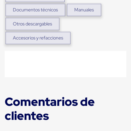
Plastico
Tarimas
Documentos técnicos
Manuales
de
Plastico
Otros descargables
para
Buenas
Prácticas
Accesorios y refacciones
de
Manufactura
Tarimas
de
Plastico
para
Exportación
Tarimas
de
Plastico
Rackeables
Comentarios de
Tarimas
de
Plastico
clientes
Multiusos
Esquineros
Angulos
de