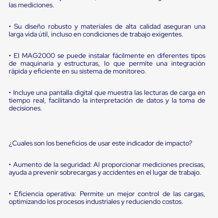
portátiles
las mediciones.
de
Cargas
Convencionales
• Su diseño robusto y materiales de alta calidad aseguran una
larga vida útil, incluso en condiciones de trabajo exigentes.
Sellos
para
Puertas
• El MAG2000 se puede instalar fácilmente en diferentes tipos
de
de maquinaria y estructuras, lo que permite una integración
andén
rápida y eficiente en su sistema de monitoreo.
Sellos
de
• Incluye una pantalla digital que muestra las lecturas de carga en
Cabezal
tiempo real, facilitando la interpretación de datos y la toma de
Fijo
decisiones.
Sellos
de
Cabezal
Colgante
¿Cuales son los beneficios de usar este indicador de impacto?
Cortina
Retenedores
• Aumento de la seguridad: Al proporcionar mediciones precisas,
de
ayuda a prevenir sobrecargas y accidentes en el lugar de trabajo.
andén
Retenedores
de
• Eficiencia operativa: Permite un mejor control de las cargas,
andén
optimizando los procesos industriales y reduciendo costos.
con