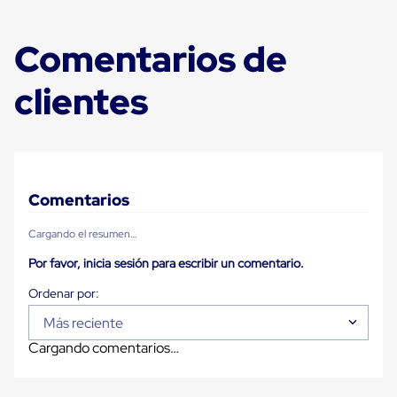
Carton
Plastico
Esquineros
Comentarios de
de
Carton
clientes
Esquineros
Plasticos
Soluciones
de
Embalaje
Tiersheet
Layer
Comentarios
Pad
Plastico
Laminas
Cargando el resumen…
de
Por favor, inicia sesión para escribir un comentario.
Carton
Tiersheet
Hojas
de
Más reciente
Carton
Anti
Cargando comentarios…
Deslizamiento
Separador
de