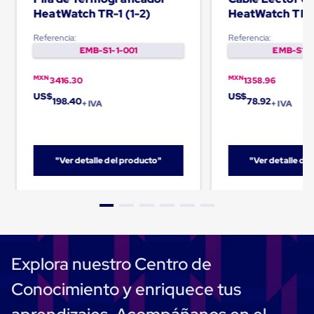
Cinta
HeatWatch TR-1 (1-2)
HeatWatch TR-
de
Aislar
Referencia:
Referencia:
Cinta
EMB-S1-1-001
EMB-S1-1
de
Aluminio
MXN
MXN
3416.30
1358.96
Cinta
US$
US$
de
198.40
78.92
+ IVA
+ IVA
Papel
Cinta
de
Seguridad
"Ver detalle del producto"
"Ver detalle de
Masking
Tape
Cinta
Adhesiva
Transparente
y
Canela
Cinta
Explora nuestro Centro de
Flejadora
Cinta
Conocimiento y enriquece tus
Tipo
Diurex