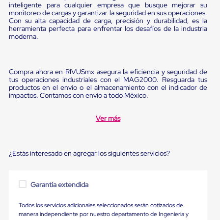
Ultima
inteligente para cualquier empresa que busque mejorar su
Milla
monitoreo de cargas y garantizar la seguridad en sus operaciones.
Anti-
Con su alta capacidad de carga, precisión y durabilidad, es la
herramienta perfecta para enfrentar los desafíos de la industria
Robo
moderna.
Hormiga
Estanterías
Móviles
MRO
Compra ahora en RIVUSmx asegura la eficiencia y seguridad de
Distribución
tus operaciones industriales con el MAG2000. Resguarda tus
Equipos
productos en el envío o el almacenamiento con el indicador de
Móviles
impactos. Contamos con envío a todo México.
Diablitos
de
carga
Ver más
Empaque
y
Embalaje
Playo
¿Estás interesado en agregar los siguientes servicios?
Emplaye
Stretch
Film
Garantía extendida
Automatico
Emplaye
Todos los servicios adicionales seleccionados serán cotizados de
Manual
manera independiente por nuestro departamento de Ingeniería y
Plastico