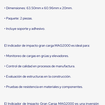
Diablito
de
• Dimensiones: 63.50mm x 60.96mm x 20mm.
carga
Diablito
eléctrico
• Paquete: 2 piezas.
Diablito
manual
• Incluye soporte y adhesivo.
Plataformas
de
carga
Jaulas
El indicador de impacto gran carga MAG2000 es ideal para:
de
Distribución
Ultima
• Monitoreo de cargas en grúas y elevadores.
Milla
Dollies
• Control de calidad en procesos de manufactura.
para
Charolas
• Evaluación de estructuras en la construcción.
Plásticas
Contenedores
Metálicos
• Pruebas de resistencia en materiales y componentes.
Colapsables
Jaulas
de
Distribución
El Indicador de Impacto Gran Carga MAG2000 es una inversión