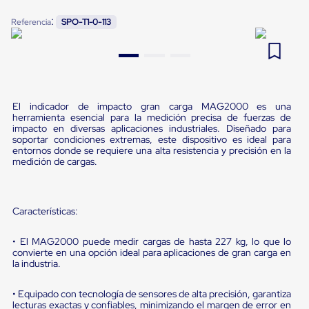
Pestañas
9
.
flejadora
:
Referencia
SPO-T1-0-113
de
Borde
10
.
slip sheet
de
andén
Pestañas
de
Borde
El indicador de impacto gran carga MAG2000 es una
de
herramienta esencial para la medición precisa de fuerzas de
andén
impacto en diversas aplicaciones industriales. Diseñado para
Mecánicas
soportar condiciones extremas, este dispositivo es ideal para
Pestañas
entornos donde se requiere una alta resistencia y precisión en la
de
medición de cargas.
Borde
de
andén
Hidráulicas
Características:
Rampas
de
• El MAG2000 puede medir cargas de hasta 227 kg, lo que lo
patio
convierte en una opción ideal para aplicaciones de gran carga en
portátiles
la industria.
Rampas
de
• Equipado con tecnología de sensores de alta precisión, garantiza
patio
lecturas exactas y confiables, minimizando el margen de error en