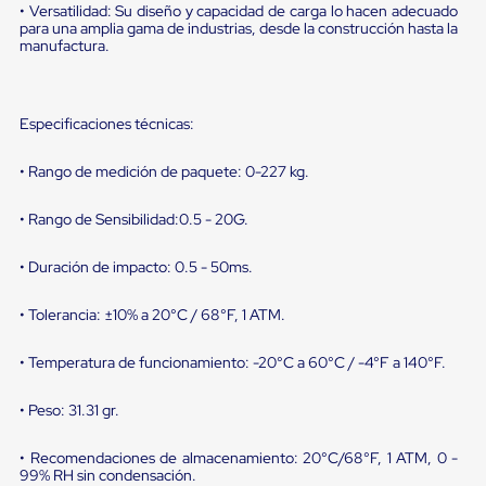
sistema
• Versatilidad: Su diseño y capacidad de carga lo hacen adecuado
de
para una amplia gama de industrias, desde la construcción hasta la
retención
manufactura.
de
ruedas
Retenedores
de
Especificaciones técnicas:
andén
Automáticos
• Rango de medición de paquete: 0-227 kg.
Retenedores
de
Andén
• Rango de Sensibilidad:0.5 - 20G.
Multi
Transportes
• Duración de impacto: 0.5 - 50ms.
Controles
de
Muelle/Andén
• Tolerancia: ±10% a 20°C / 68°F, 1 ATM.
Controles
de
• Temperatura de funcionamiento: -20°C a 60°C / -4°F a 140°F.
Muelle/Andén
Básico
• Peso: 31.31 gr.
Controles
de
Muelle/Andén
• Recomendaciones de almacenamiento: 20°C/68°F, 1 ATM, 0 -
Integral
99% RH sin condensación.