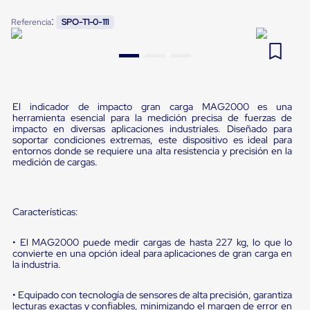
Pestañas
9
.
flejadora
:
Referencia
SPO-T1-0-111
de
Borde
10
.
slip sheet
de
andén
Pestañas
de
Borde
El indicador de impacto gran carga MAG2000 es una
de
herramienta esencial para la medición precisa de fuerzas de
andén
impacto en diversas aplicaciones industriales. Diseñado para
Mecánicas
soportar condiciones extremas, este dispositivo es ideal para
Pestañas
entornos donde se requiere una alta resistencia y precisión en la
de
medición de cargas.
Borde
de
andén
Hidráulicas
Características:
Rampas
de
• El MAG2000 puede medir cargas de hasta 227 kg, lo que lo
patio
convierte en una opción ideal para aplicaciones de gran carga en
portátiles
la industria.
Rampas
de
• Equipado con tecnología de sensores de alta precisión, garantiza
patio
lecturas exactas y confiables, minimizando el margen de error en