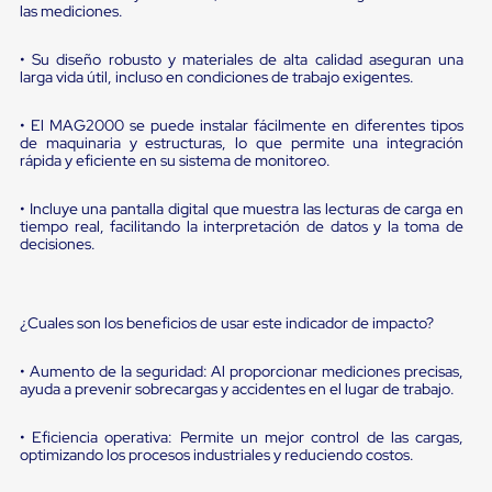
portátiles
las mediciones.
de
Cargas
Convencionales
• Su diseño robusto y materiales de alta calidad aseguran una
larga vida útil, incluso en condiciones de trabajo exigentes.
Sellos
para
Puertas
• El MAG2000 se puede instalar fácilmente en diferentes tipos
de
de maquinaria y estructuras, lo que permite una integración
andén
rápida y eficiente en su sistema de monitoreo.
Sellos
de
• Incluye una pantalla digital que muestra las lecturas de carga en
Cabezal
tiempo real, facilitando la interpretación de datos y la toma de
Fijo
decisiones.
Sellos
de
Cabezal
Colgante
¿Cuales son los beneficios de usar este indicador de impacto?
Cortina
Retenedores
• Aumento de la seguridad: Al proporcionar mediciones precisas,
de
ayuda a prevenir sobrecargas y accidentes en el lugar de trabajo.
andén
Retenedores
de
• Eficiencia operativa: Permite un mejor control de las cargas,
andén
optimizando los procesos industriales y reduciendo costos.
con