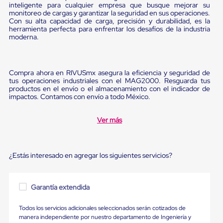
Ultima
inteligente para cualquier empresa que busque mejorar su
Milla
monitoreo de cargas y garantizar la seguridad en sus operaciones.
Anti-
Con su alta capacidad de carga, precisión y durabilidad, es la
herramienta perfecta para enfrentar los desafíos de la industria
Robo
moderna.
Hormiga
Estanterías
Móviles
MRO
Compra ahora en RIVUSmx asegura la eficiencia y seguridad de
Distribución
tus operaciones industriales con el MAG2000. Resguarda tus
Equipos
productos en el envío o el almacenamiento con el indicador de
Móviles
impactos. Contamos con envío a todo México.
Diablitos
de
carga
Ver más
Empaque
y
Embalaje
Playo
¿Estás interesado en agregar los siguientes servicios?
Emplaye
Stretch
Film
Garantía extendida
Automatico
Emplaye
Todos los servicios adicionales seleccionados serán cotizados de
Manual
manera independiente por nuestro departamento de Ingeniería y
Plastico