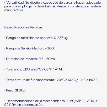
sistema
• Versatilidad: Su diseño y capacidad de carga lo hacen adecuado
de
para una amplia gama de industrias, desde la construcción hasta la
retención
manufactura.
de
ruedas
Retenedores
de
Especificaciones Técnicas:
andén
Automáticos
• Rango de medición de paquete: 0-227 kg.
Retenedores
de
Andén
• Rango de Sensibilidad:0.5 - 20G.
Multi
Transportes
• Duración de impacto: 0.5 - 50ms.
Controles
de
Muelle/Andén
• Tolerancia: ±10% a 20°C / 68°F, 1 ATM.
Controles
de
• Temperatura de funcionamiento: -20°C a 60°C / -4°F a 140°F.
Muelle/Andén
Básico
• Peso: 31.31 gr.
Controles
de
Muelle/Andén
• Recomendaciones de almacenamiento: 20°C/68°F, 1 ATM, 0 -
Integral
99% RH sin condensación.