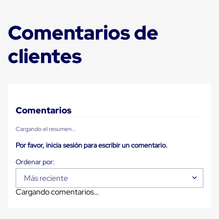
Carton
Plastico
Esquineros
Comentarios de
de
Carton
clientes
Esquineros
Plasticos
Soluciones
de
Embalaje
Tiersheet
Layer
Comentarios
Pad
Plastico
Laminas
Cargando el resumen…
de
Por favor, inicia sesión para escribir un comentario.
Carton
Tiersheet
Hojas
de
Más reciente
Carton
Anti
Cargando comentarios…
Deslizamiento
Separador
de