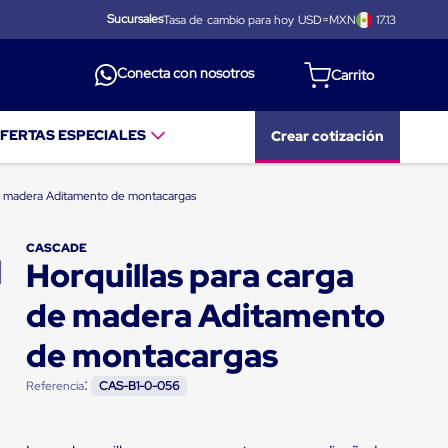
Sucursales
Tasa de cambio para hoy USD=MXN
17.13
Conecta con nosotros
FERTAS ESPECIALES
Crear cotización
de madera Aditamento de montacargas
CASCADE
Horquillas para carga
de madera Aditamento
de montacargas
:
Referencia
CAS-B1-0-056