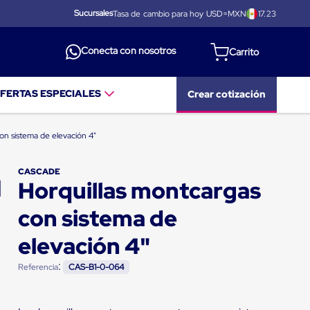
Sucursales
Tasa de cambio para hoy USD=MXN
17.23
Conecta con nosotros
FERTAS ESPECIALES
Crear cotización
on sistema de elevación 4"
CASCADE
Horquillas montcargas
con sistema de
elevación 4"
:
Referencia
CAS-B1-0-064