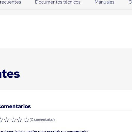
frecuentes
Documentos técnicos
Manuales
O
ntes
Comentarios
☆
☆
☆
☆
☆
(0 comentarios)
or favor, inicia sesión para escribir un comentario.