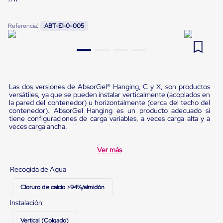
Pestañas
9
.
slip sheet
de
:
Borde
Referencia
ABT-E1-0-005
10
.
flejadora
de
andén
Pestañas
de
Borde
de
Las dos versiones de AbsorGel® Hanging, C y X, son productos
andén
versátiles, ya que se pueden instalar verticalmente (acoplados en
Mecánicas
la pared del contenedor) u horizontalmente (cerca del techo del
Pestañas
contenedor). AbsorGel Hanging es un producto adecuado si
de
tiene configuraciones de carga variables, a veces carga alta y a
Borde
veces carga ancha.
de
andén
Ver más
Hidráulicas
Rampas
de
Recogida de Agua
patio
portátiles
Cloruro de calcio >94%/almidón
Rampas
Instalación
de
patio
Vertical (Colgado)