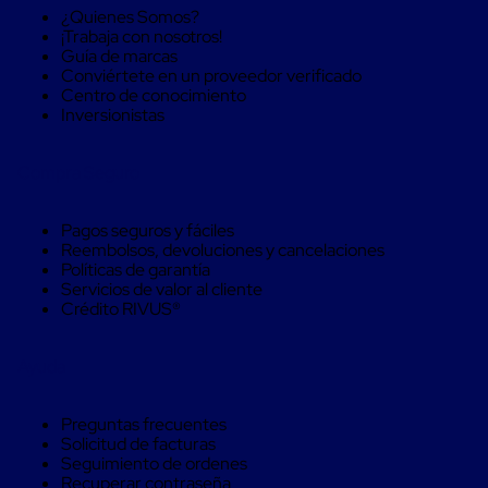
Caja
¿Quienes Somos?
Super
¡Trabaja con nosotros!
Sacos
Guía de marcas
de
Conviértete en un proveedor verificado
Rafia
Centro de conocimiento
Super
Inversionistas
Sacos
de
Rafia
Compra Seguro
sin
personalizar
Super
Pagos seguros y fáciles
Sacos
Reembolsos, devoluciones y cancelaciones
de
Políticas de garantía
rafia
Servicios de valor al cliente
personalizados
Crédito RIVUS®
Cable
de
Polipropileno
Ayuda
Rafia
Fibrilada
Arpilla
Preguntas frecuentes
Circular
Solicitud de facturas
Con
Seguimiento de ordenes
Etiqueta
Recuperar contraseña