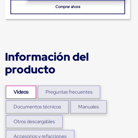
sistema
de
Comprar ahora
retención
de
ruedas
Retenedores
de
andén
Automáticos
Retenedores
Información del
de
Andén
producto
Multi
Transportes
Controles
de
Muelle/Andén
Videos
Preguntas frecuentes
Controles
de
Muelle/Andén
Documentos técnicos
Manuales
Básico
Controles
Otros descargables
de
Muelle/Andén
Integral
Accesorios y refacciones