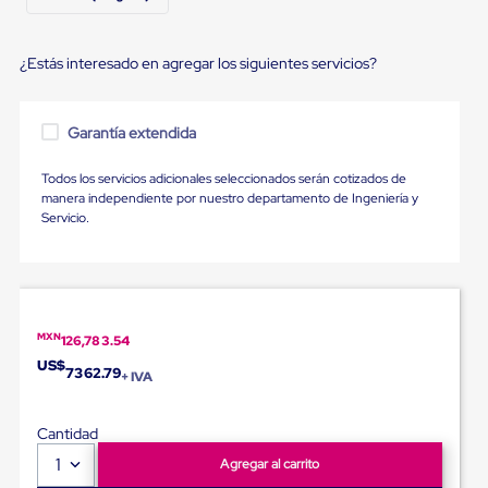
portátiles
de
Cargas
Convencionales
¿Estás interesado en agregar los siguientes servicios?
Sellos
para
Puertas
Garantía extendida
de
andén
Sellos
Todos los servicios adicionales seleccionados serán cotizados de
de
manera independiente por nuestro departamento de Ingeniería y
Cabezal
Servicio.
Fijo
Sellos
de
Cabezal
Colgante
Cortina
MXN
126,783.54
Retenedores
US$
de
7362.79
+ IVA
andén
Retenedores
de
Cantidad
andén
1
Agregar al carrito
con