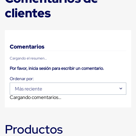
Ultima
Milla
clientes
Anti-
Robo
Hormiga
Estanterías
Móviles
MRO
Distribución
Comentarios
Equipos
Móviles
Cargando el resumen…
Diablitos
de
Por favor, inicia sesión para escribir un comentario.
carga
Empaque
y
Más reciente
Embalaje
Playo
Cargando comentarios…
Emplaye
Stretch
Film
Automatico
Emplaye
Productos
Manual
Plastico