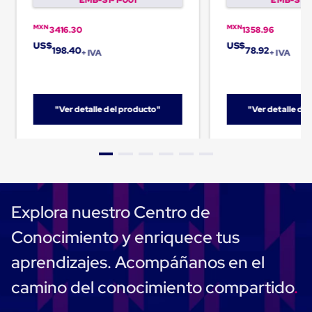
Plastico
Tarimas
MXN
MXN
3416.30
1358.96
de
Plastico
US$
US$
198.40
78.92
+ IVA
+ IVA
para
Buenas
Prácticas
de
Manufactura
"Ver detalle del producto"
"Ver detalle de
Tarimas
de
Plastico
para
Exportación
Tarimas
de
Plastico
Explora nuestro Centro de
Rackeables
Tarimas
Conocimiento y enriquece tus
de
Plastico
aprendizajes. Acompáñanos en el
Multiusos
Esquineros
camino del conocimiento compartido
Angulos
de