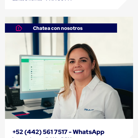
Cinta
de
Aislar
Cinta
de
Chatea con nosotros
Aluminio
Cinta
de
Papel
Cinta
de
Seguridad
Masking
Tape
Cinta
Adhesiva
Transparente
y
Canela
Cinta
Flejadora
Cinta
Tipo
+52 (442) 561 7517 - WhatsApp
Diurex