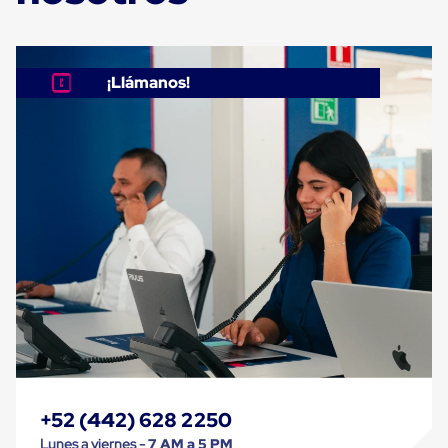
Carton
Corrugado
Freezer
Spacers
¡Llámanos!
Separador
para
Congelación
Estandar
Separador
para
Congelación
Ultra
Flujo
Cintas
protectoras
Cintas
adhesivas
Cinta
de
Tela
Cinta
para
Ductos
+52 (442) 628 2250
y
Lunes a viernes -
7 AM a 5 PM
Tuberias