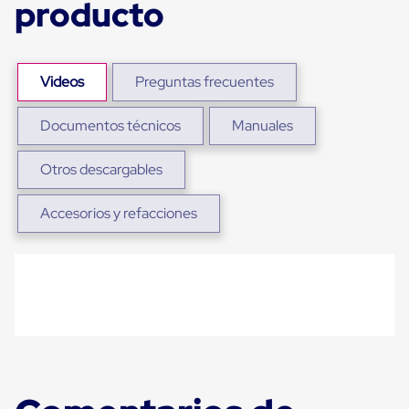
producto
para
Emplayar
Preestirado
Pelicula
Plastica
Videos
Preguntas frecuentes
Stretch
Hood
Manejo
Documentos técnicos
Manuales
de
carga
Otros descargables
sin
tarimas
Slip
Accesorios y refacciones
Sheet
Slip
Sheet
de
Plastico
Slip
Sheet
de
Carton
Tarimas
Tarimas
de