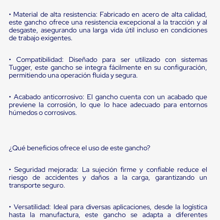
portátiles
de
• Material de alta resistencia: Fabricado en acero de alta calidad,
Cargas
este gancho ofrece una resistencia excepcional a la tracción y al
Convencionales
desgaste, asegurando una larga vida útil incluso en condiciones
Sellos
de trabajo exigentes.
para
Puertas
• Compatibilidad: Diseñado para ser utilizado con sistemas
de
Tugger, este gancho se integra fácilmente en su configuración,
andén
permitiendo una operación fluida y segura.
Sellos
de
• Acabado anticorrosivo: El gancho cuenta con un acabado que
Cabezal
previene la corrosión, lo que lo hace adecuado para entornos
Fijo
húmedos o corrosivos.
Sellos
de
Cabezal
Colgante
¿Qué beneficios ofrece el uso de este gancho?
Cortina
Retenedores
de
• Seguridad mejorada: La sujeción firme y confiable reduce el
andén
riesgo de accidentes y daños a la carga, garantizando un
transporte seguro.
Retenedores
de
andén
• Versatilidad: Ideal para diversas aplicaciones, desde la logística
con
hasta la manufactura, este gancho se adapta a diferentes