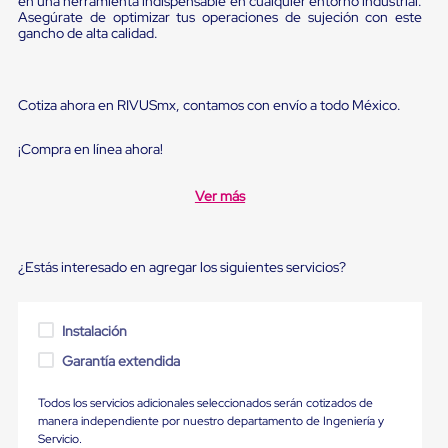
en una herramienta indispensable en cualquier entorno industrial.
Diablito
Asegúrate de optimizar tus operaciones de sujeción con este
de
gancho de alta calidad.
carga
Diablito
eléctrico
Diablito
Cotiza ahora en RIVUSmx, contamos con envío a todo México.
manual
Plataformas
de
¡Compra en línea ahora!
carga
Jaulas
Ver más
de
Distribución
Ultima
Milla
¿Estás interesado en agregar los siguientes servicios?
Dollies
para
Charolas
Plásticas
Instalación
Contenedores
Garantía extendida
Metálicos
Colapsables
Jaulas
Todos los servicios adicionales seleccionados serán cotizados de
de
manera independiente por nuestro departamento de Ingeniería y
Distribución
Servicio.