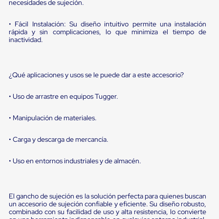
sistema
necesidades de sujeción.
de
retención
• Fácil Instalación: Su diseño intuitivo permite una instalación
de
rápida y sin complicaciones, lo que minimiza el tiempo de
ruedas
inactividad.
Retenedores
de
andén
Automáticos
¿Qué aplicaciones y usos se le puede dar a este accesorio?
Retenedores
de
• Uso de arrastre en equipos Tugger.
Andén
Multi
Transportes
• Manipulación de materiales.
Controles
de
• Carga y descarga de mercancía.
Muelle/Andén
Controles
de
• Uso en entornos industriales y de almacén.
Muelle/Andén
Básico
Controles
de
El gancho de sujeción es la solución perfecta para quienes buscan
Muelle/Andén
un accesorio de sujeción confiable y eficiente. Su diseño robusto,
combinado con su facilidad de uso y alta resistencia, lo convierte
Integral