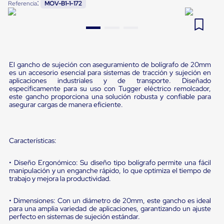
:
Referencia
MOV-B1-1-172
Pestañas
9
.
slip sheet
de
Borde
10
.
flejadora
de
andén
Pestañas
de
El gancho de sujeción con aseguramiento de bolígrafo de 20mm
Borde
es un accesorio esencial para sistemas de tracción y sujeción en
de
aplicaciones industriales y de transporte. Diseñado
específicamente para su uso con Tugger eléctrico remolcador,
andén
este gancho proporciona una solución robusta y confiable para
Mecánicas
asegurar cargas de manera eficiente.
Pestañas
de
Borde
de
Características:
andén
Hidráulicas
Rampas
• Diseño Ergonómico: Su diseño tipo bolígrafo permite una fácil
de
manipulación y un enganche rápido, lo que optimiza el tiempo de
trabajo y mejora la productividad.
patio
portátiles
Rampas
• Dimensiones: Con un diámetro de 20mm, este gancho es ideal
de
para una amplia variedad de aplicaciones, garantizando un ajuste
patio
perfecto en sistemas de sujeción estándar.