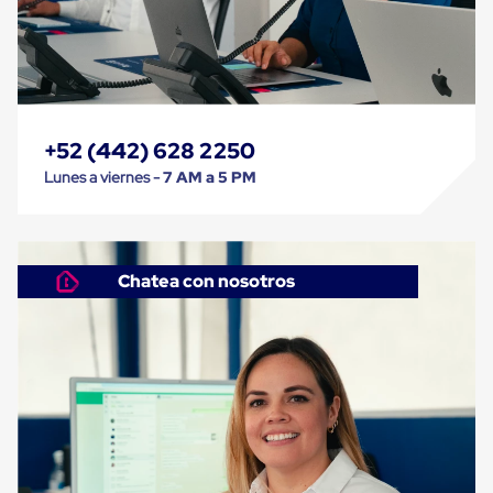
Cinta
de
Aislar
Cinta
de
Aluminio
Cinta
+52 (442) 628 2250
de
Papel
Lunes a viernes -
7 AM a 5 PM
Cinta
de
Seguridad
Masking
Tape
Chatea con nosotros
Cinta
Adhesiva
Transparente
y
Canela
Cinta
Flejadora
Cinta
Tipo
Diurex