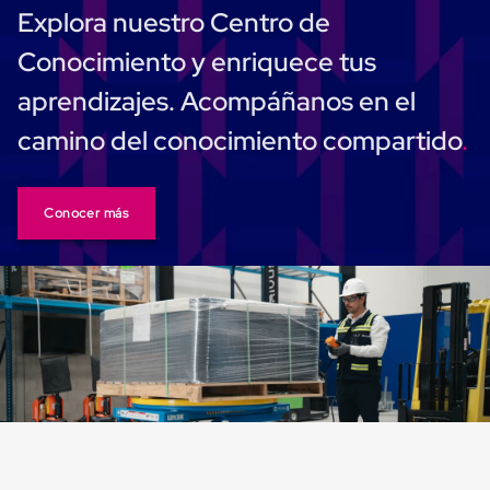
Carton
Explora nuestro Centro de
Plastico
Esquineros
Conocimiento y enriquece tus
de
Carton
aprendizajes. Acompáñanos en el
Esquineros
Plasticos
camino del conocimiento compartido
Soluciones
de
Embalaje
Tiersheet
Conocer más
Layer
Pad
Plastico
Laminas
de
Carton
Tiersheet
Hojas
de
Carton
Anti
Deslizamiento
Separador
de