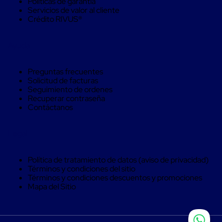
Políticas de garantía
Monofilamento
Servicios de valor al cliente
Circular
Crédito RIVUS®
Monofilamento
Costura
L
Ayuda
Para
Envasado
Etiquetas
Preguntas frecuentes
y
Solicitud de facturas
Ribbons
Seguimiento de ordenes
Etiquetas
Recuperar contraseña
Ribbons
Contáctanos
Máquinas
de
emplaye
Legal
Dispensadores
de
Playo
Política de tratamiento de datos (aviso de privacidad)
Manual
Términos y condiciones del sitio
Máquinas
Términos y condiciones descuentos y promociones
emplayadoras
Mapa del Sitio
Máquinas
para
playo
automáticas