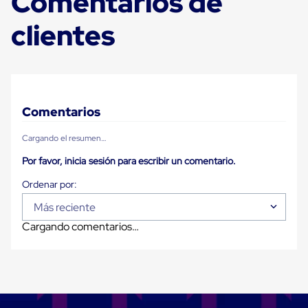
Comentarios de
Plastico
Tarimas
clientes
de
Plastico
para
Buenas
Prácticas
de
Manufactura
Comentarios
Tarimas
de
Cargando el resumen…
Plastico
para
Por favor, inicia sesión para escribir un comentario.
Exportación
Tarimas
de
Plastico
Más reciente
Rackeables
Cargando comentarios…
Tarimas
de
Plastico
Multiusos
Esquineros
Angulos
de