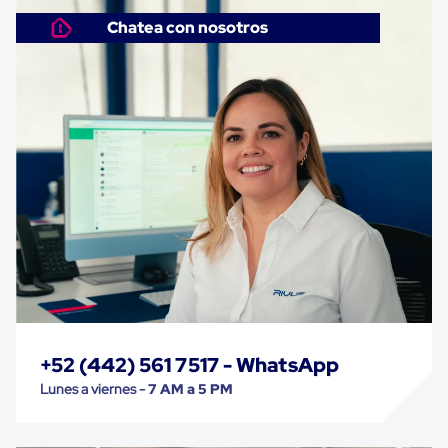
Despachador
de
Chatea con nosotros
Cinta
Fleje
Fleje
Plástico
PP
(Polipropileno)
Fleje
Plástico
PET
(Polyester)
Fleje
de
Acero
Sellos
para
Fleje
Bolsas
de
aire
+52 (442) 561 7517 - WhatsApp
Bolsas
Lunes a viernes -
7 AM a 5 PM
de
Aire
Papel