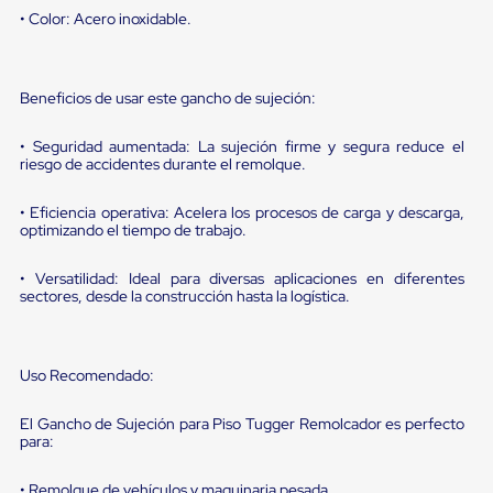
sistema
• Color: Acero inoxidable.
de
retención
de
ruedas
Beneficios de usar este gancho de sujeción:
Retenedores
de
andén
• Seguridad aumentada: La sujeción firme y segura reduce el
Automáticos
riesgo de accidentes durante el remolque.
Retenedores
de
• Eficiencia operativa: Acelera los procesos de carga y descarga,
Andén
optimizando el tiempo de trabajo.
Multi
Transportes
• Versatilidad: Ideal para diversas aplicaciones en diferentes
Controles
sectores, desde la construcción hasta la logística.
de
Muelle/Andén
Controles
de
Uso Recomendado:
Muelle/Andén
Básico
Controles
El Gancho de Sujeción para Piso Tugger Remolcador es perfecto
de
para:
Muelle/Andén
Integral
• Remolque de vehículos y maquinaria pesada.