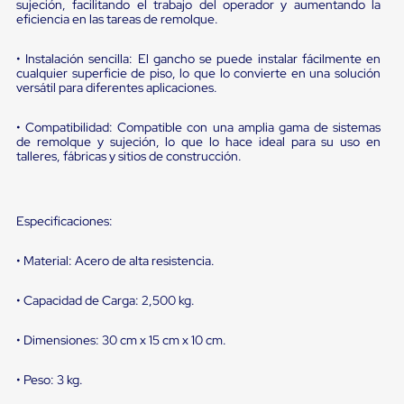
portátiles
sujeción, facilitando el trabajo del operador y aumentando la
de
eficiencia en las tareas de remolque.
Cargas
Convencionales
• Instalación sencilla: El gancho se puede instalar fácilmente en
Sellos
cualquier superficie de piso, lo que lo convierte en una solución
para
versátil para diferentes aplicaciones.
Puertas
de
• Compatibilidad: Compatible con una amplia gama de sistemas
andén
de remolque y sujeción, lo que lo hace ideal para su uso en
Sellos
talleres, fábricas y sitios de construcción.
de
Cabezal
Fijo
Sellos
Especificaciones:
de
Cabezal
Colgante
• Material: Acero de alta resistencia.
Cortina
Retenedores
• Capacidad de Carga: 2,500 kg.
de
andén
• Dimensiones: 30 cm x 15 cm x 10 cm.
Retenedores
de
andén
• Peso: 3 kg.
con