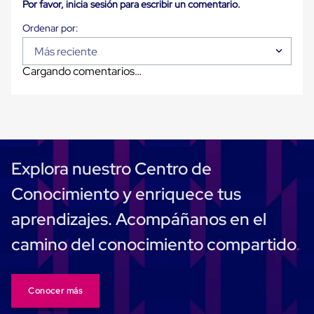
Por favor, inicia sesión para escribir un comentario.
Carton
Plastico
Esquineros
de
Más reciente
Carton
Cargando comentarios…
Esquineros
Plasticos
Soluciones
de
Embalaje
Tiersheet
Layer
Pad
Explora nuestro Centro de
Plastico
Laminas
Conocimiento y enriquece tus
de
Carton
aprendizajes. Acompáñanos en el
Tiersheet
Hojas
camino del conocimiento compartido
de
Carton
Anti
Deslizamiento
Conocer más
Separador
de