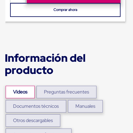
para
Emplayar
Comprar ahora
Preestirado
Pelicula
Plastica
Stretch
Hood
Manejo
de
carga
Información del
sin
tarimas
producto
Slip
Sheet
Slip
Sheet
de
Videos
Preguntas frecuentes
Plastico
Slip
Sheet
Documentos técnicos
Manuales
de
Carton
Tarimas
Otros descargables
Tarimas
de