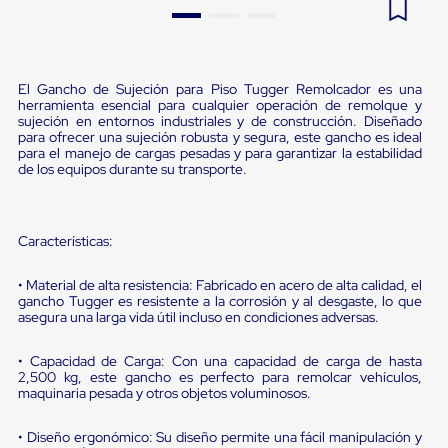
Pestañas
9
.
flejadora
de
Borde
10
.
cámara cph
de
andén
El Gancho de Sujeción para Piso Tugger Remolcador es una
herramienta esencial para cualquier operación de remolque y
Pestañas
sujeción en entornos industriales y de construcción. Diseñado
de
para ofrecer una sujeción robusta y segura, este gancho es ideal
Borde
para el manejo de cargas pesadas y para garantizar la estabilidad
de
de los equipos durante su transporte.
andén
Mecánicas
Pestañas
de
Características:
Borde
de
• Material de alta resistencia: Fabricado en acero de alta calidad, el
andén
gancho Tugger es resistente a la corrosión y al desgaste, lo que
Hidráulicas
asegura una larga vida útil incluso en condiciones adversas.
Rampas
de
patio
• Capacidad de Carga: Con una capacidad de carga de hasta
portátiles
2,500 kg, este gancho es perfecto para remolcar vehículos,
maquinaria pesada y otros objetos voluminosos.
Rampas
de
patio
• Diseño ergonómico: Su diseño permite una fácil manipulación y