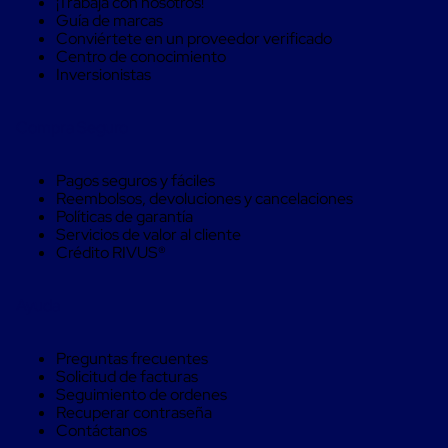
¡Trabaja con nosotros!
Monofilamento
Guía de marcas
Circular
Conviértete en un proveedor verificado
Monofilamento
Centro de conocimiento
Costura
Inversionistas
L
Para
Envasado
Compra Seguro
Etiquetas
y
Ribbons
Pagos seguros y fáciles
Etiquetas
Reembolsos, devoluciones y cancelaciones
Ribbons
Políticas de garantía
Máquinas
Servicios de valor al cliente
de
Crédito RIVUS®
emplaye
Dispensadores
de
Ayuda
Playo
Manual
Máquinas
Preguntas frecuentes
emplayadoras
Solicitud de facturas
Máquinas
Seguimiento de ordenes
para
Recuperar contraseña
playo
Contáctanos
automáticas