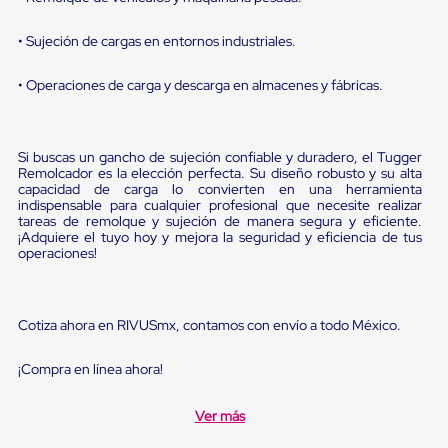
Diablito
de
carga
• Sujeción de cargas en entornos industriales.
Diablito
eléctrico
• Operaciones de carga y descarga en almacenes y fábricas.
Diablito
manual
Plataformas
de
Si buscas un gancho de sujeción confiable y duradero, el Tugger
carga
Remolcador es la elección perfecta. Su diseño robusto y su alta
Jaulas
capacidad de carga lo convierten en una herramienta
de
indispensable para cualquier profesional que necesite realizar
Distribución
tareas de remolque y sujeción de manera segura y eficiente.
¡Adquiere el tuyo hoy y mejora la seguridad y eficiencia de tus
Ultima
operaciones!
Milla
Dollies
para
Charolas
Cotiza ahora en RIVUSmx, contamos con envío a todo México.
Plásticas
Contenedores
Metálicos
¡Compra en línea ahora!
Colapsables
Jaulas
Ver más
de
Distribución