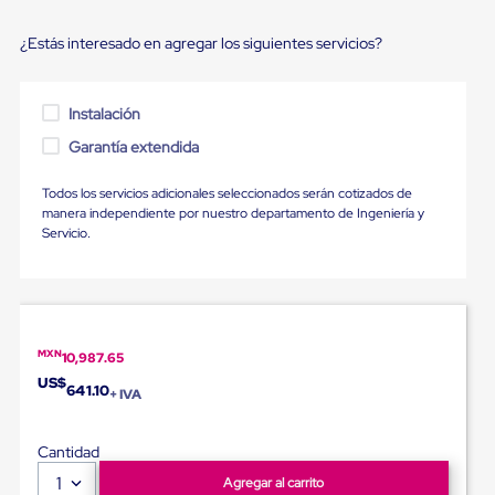
Ultima
Milla
¿Estás interesado en agregar los siguientes servicios?
Anti-
Robo
Hormiga
Estanterías
Instalación
Móviles
MRO
Garantía extendida
Distribución
Equipos
Todos los servicios adicionales seleccionados serán cotizados de
Móviles
manera independiente por nuestro departamento de Ingeniería y
Diablitos
Servicio.
de
carga
Empaque
y
Embalaje
Playo
MXN
10,987.65
Emplaye
Stretch
US$
641.10
+ IVA
Film
Automatico
Emplaye
Cantidad
Manual
1
Plastico
Agregar al carrito