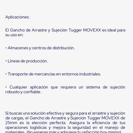
sistema
de
retención
de
Aplicaciones:
ruedas
Retenedores
El Gancho de Arrastre y Sujeción Tugger MOVEXX es ideal para
de
su uso en:
andén
Automáticos
• Almacenes y centros de distribución.
Retenedores
de
Andén
• Líneas de producción.
Multi
Transportes
• Transporte de mercancías en entornos industriales.
Controles
de
Muelle/Andén
• Cualquier aplicación que requiera un sistema de sujeción
Controles
robusto y confiable.
de
Muelle/Andén
Básico
Controles
Si buscas una solución efectiva y segura para el arrastre y sujeción
de cargas, el Gancho de Arrastre y Sujeción Tugger MOVEXX de
de
25mm es la elección perfecta. Asegura la eficiencia de tus
Muelle/Andén
operaciones logísticas y mejora la seguridad en el manejo de
Integral
materiales. ¡No esperes más y adquiere tu refacción hoy mismo!