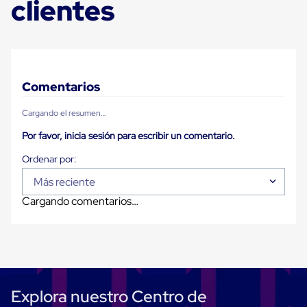
clientes
Plastico
Tarimas
de
Plastico
para
Buenas
Prácticas
Comentarios
de
Manufactura
Cargando el resumen…
Tarimas
de
Por favor, inicia sesión para escribir un comentario.
Plastico
para
Exportación
Tarimas
Más reciente
de
Cargando comentarios…
Plastico
Rackeables
Tarimas
de
Plastico
Multiusos
Esquineros
Angulos
Explora nuestro Centro de
de