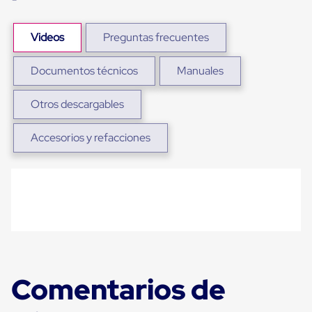
para
Emplayar
Preestirado
Videos
Preguntas frecuentes
Pelicula
Plastica
Stretch
Documentos técnicos
Manuales
Hood
Manejo
Otros descargables
de
carga
sin
Accesorios y refacciones
tarimas
Slip
Sheet
Slip
Sheet
de
Plastico
Slip
Sheet
de
Carton
Comentarios de
Tarimas
Tarimas
de