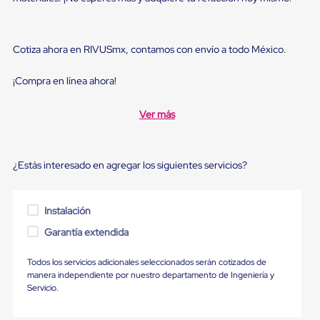
Diablito
de
carga
Diablito
Cotiza ahora en RIVUSmx, contamos con envío a todo México.
eléctrico
Diablito
manual
¡Compra en línea ahora!
Plataformas
de
Ver más
carga
Jaulas
de
Distribución
¿Estás interesado en agregar los siguientes servicios?
Ultima
Milla
Dollies
para
Instalación
Charolas
Garantía extendida
Plásticas
Contenedores
Metálicos
Todos los servicios adicionales seleccionados serán cotizados de
Colapsables
manera independiente por nuestro departamento de Ingeniería y
Jaulas
Servicio.
de
Distribución