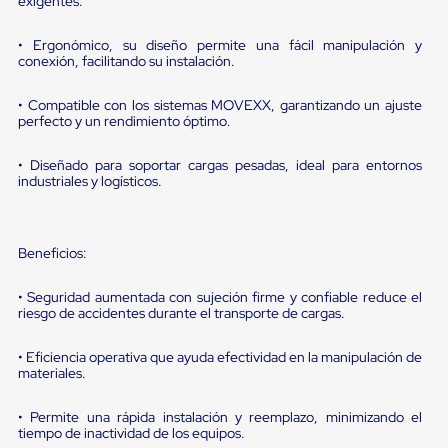
portátiles
exigentes.
de
Cargas
• Ergonómico, su diseño permite una fácil manipulación y
Convencionales
conexión, facilitando su instalación.
Sellos
para
• Compatible con los sistemas MOVEXX, garantizando un ajuste
Puertas
perfecto y un rendimiento óptimo.
de
andén
Sellos
• Diseñado para soportar cargas pesadas, ideal para entornos
de
industriales y logísticos.
Cabezal
Fijo
Sellos
de
Beneficios:
Cabezal
Colgante
• Seguridad aumentada con sujeción firme y confiable reduce el
Cortina
riesgo de accidentes durante el transporte de cargas.
Retenedores
de
• Eficiencia operativa que ayuda efectividad en la manipulación de
andén
materiales.
Retenedores
de
andén
• Permite una rápida instalación y reemplazo, minimizando el
con
tiempo de inactividad de los equipos.