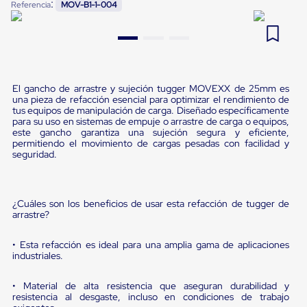
:
Referencia
MOV-B1-1-004
Pestañas
9
.
flejadora
de
Borde
10
.
slip sheet
de
andén
Pestañas
de
El gancho de arrastre y sujeción tugger MOVEXX de 25mm es
Borde
una pieza de refacción esencial para optimizar el rendimiento de
de
tus equipos de manipulación de carga. Diseñado específicamente
para su uso en sistemas de empuje o arrastre de carga o equipos,
andén
este gancho garantiza una sujeción segura y eficiente,
Mecánicas
permitiendo el movimiento de cargas pesadas con facilidad y
Pestañas
seguridad.
de
Borde
de
andén
¿Cuáles son los beneficios de usar esta refacción de tugger de
Hidráulicas
arrastre?
Rampas
de
• Esta refacción es ideal para una amplia gama de aplicaciones
patio
industriales.
portátiles
Rampas
de
• Material de alta resistencia que aseguran durabilidad y
patio
resistencia al desgaste, incluso en condiciones de trabajo