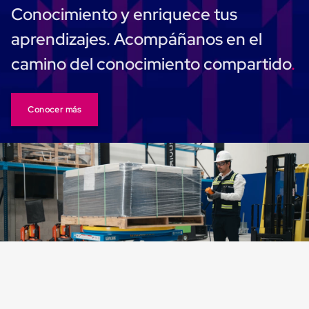
Carton
Conocimiento y enriquece tus
Plastico
Esquineros
aprendizajes. Acompáñanos en el
de
Carton
camino del conocimiento compartido
Esquineros
Plasticos
Soluciones
de
Conocer más
Embalaje
Tiersheet
Layer
Pad
Plastico
Laminas
de
Carton
Tiersheet
Hojas
de
Carton
Anti
Deslizamiento
Separador
de