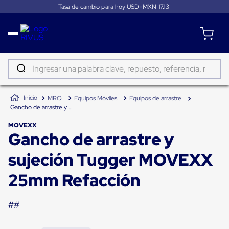
Tasa de cambio para hoy USD=MXN
17.13
Distribución
Puertas
de
Ingresar una palabra clave, repuesto, referencia, marca...
andén
Rampas
TÉRMINOS MÁS BUSCADOS
Niveladoras
MRO
Equipos Móviles
Equipos de arrastre
de
1
.
patin
Gancho de arrastre y sujeción Tugger MOVEXX 25mm Refacción
andén
2
.
tambos
Rampas
MOVEXX
niveladoras
Gancho de arrastre y
3
.
taylor dunn
de
andén
4
.
proyector
sujeción Tugger MOVEXX
hidráulicas
Rampas
5
.
termograficador
niveladoras
25mm Refacción
neumáticas
6
.
fleje
Rampas
niveladoras
##
7
.
monitor 7
de
andén
8
.
emplayadora plato giratorio
mecánicas