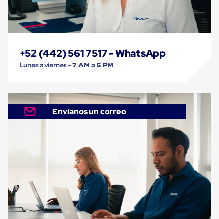
Despachador
de
Cinta
Fleje
Fleje
Plástico
+52 (442) 561 7517 - WhatsApp
PP
(Polipropileno)
Lunes a viernes -
7 AM a 5 PM
Fleje
Plástico
PET
(Polyester)
Fleje
Envíanos un correo
de
Acero
Sellos
para
Fleje
Bolsas
de
aire
Bolsas
de
Aire
Papel