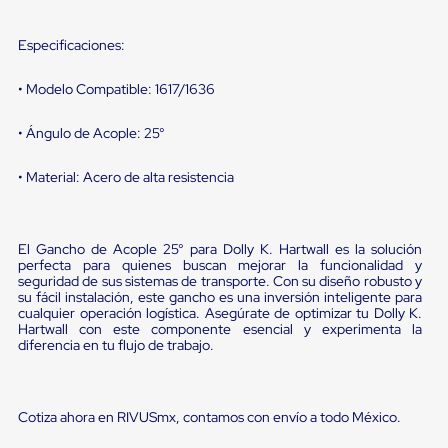
sistema
de
retención
Especificaciones:
de
ruedas
• Modelo Compatible: 1617/1636
Retenedores
de
andén
• Ángulo de Acople: 25°
Automáticos
Retenedores
• Material: Acero de alta resistencia
de
Andén
Multi
Transportes
El Gancho de Acople 25° para Dolly K. Hartwall es la solución
Controles
perfecta para quienes buscan mejorar la funcionalidad y
de
seguridad de sus sistemas de transporte. Con su diseño robusto y
Muelle/Andén
su fácil instalación, este gancho es una inversión inteligente para
Controles
cualquier operación logística. Asegúrate de optimizar tu Dolly K.
de
Hartwall con este componente esencial y experimenta la
Muelle/Andén
diferencia en tu flujo de trabajo.
Básico
Controles
de
Muelle/Andén
Cotiza ahora en RIVUSmx, contamos con envío a todo México.
Integral