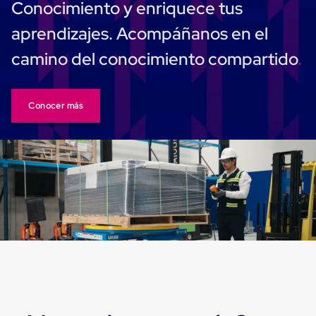
Conocimiento y enriquece tus
Carton
Plastico
aprendizajes. Acompáñanos en el
Esquineros
de
camino del conocimiento compartido
Carton
Esquineros
Plasticos
Soluciones
Conocer más
de
Embalaje
Tiersheet
Layer
Pad
Plastico
Laminas
de
Carton
Tiersheet
Hojas
de
Carton
Anti
Deslizamiento
Separador
de