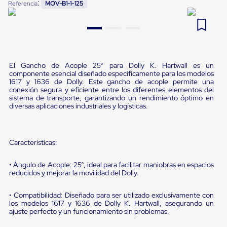
:
Referencia
MOV-B1-1-125
Pestañas
9
.
flejadora
de
Borde
10
.
cámara cph
de
andén
Pestañas
de
El Gancho de Acople 25° para Dolly K. Hartwall es un
Borde
componente esencial diseñado específicamente para los modelos
de
1617 y 1636 de Dolly. Este gancho de acople permite una
conexión segura y eficiente entre los diferentes elementos del
andén
sistema de transporte, garantizando un rendimiento óptimo en
Mecánicas
diversas aplicaciones industriales y logísticas.
Pestañas
de
Borde
de
Características:
andén
Hidráulicas
Rampas
• Ángulo de Acople: 25°, ideal para facilitar maniobras en espacios
de
reducidos y mejorar la movilidad del Dolly.
patio
portátiles
• Compatibilidad: Diseñado para ser utilizado exclusivamente con
Rampas
los modelos 1617 y 1636 de Dolly K. Hartwall, asegurando un
de
ajuste perfecto y un funcionamiento sin problemas.
patio