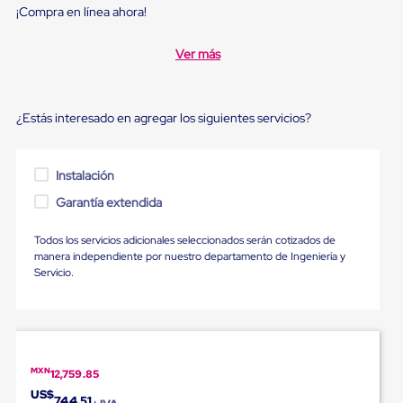
Diablito
¡Compra en línea ahora!
de
carga
Diablito
Ver más
eléctrico
Diablito
manual
Plataformas
¿Estás interesado en agregar los siguientes servicios?
de
carga
Jaulas
Instalación
de
Distribución
Garantía extendida
Ultima
Milla
Todos los servicios adicionales seleccionados serán cotizados de
Dollies
manera independiente por nuestro departamento de Ingeniería y
para
Servicio.
Charolas
Plásticas
Contenedores
Metálicos
Colapsables
Jaulas
MXN
12,759.85
de
Distribución
US$
744.51