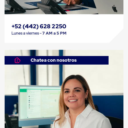
Cinta
de
Aislar
Cinta
de
+52 (442) 628 2250
Aluminio
Lunes a viernes -
7 AM a 5 PM
Cinta
de
Papel
Cinta
de
Chatea con nosotros
Seguridad
Masking
Tape
Cinta
Adhesiva
Transparente
y
Canela
Cinta
Flejadora
Cinta
Tipo
Diurex