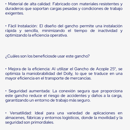
portátiles
• Material de alta calidad: Fabricado con materiales resistentes y
de
duraderos que soportan cargas pesadas y condiciones de trabajo
Cargas
exigentes.
Convencionales
Sellos
• Fácil Instalación: El diseño del gancho permite una instalación
para
rápida y sencilla, minimizando el tiempo de inactividad y
Puertas
optimizando la eficiencia operativa.
de
andén
Sellos
de
¿Cuáles son los beneficiosde usar este gancho?
Cabezal
Fijo
Sellos
• Mejora de la eficiencia: Al utilizar el Gancho de Acople 25°, se
de
optimiza la maniobrabilidad del Dolly, lo que se traduce en una
mayor eficiencia en el transporte de mercancías.
Cabezal
Colgante
Cortina
• Seguridad aumentada: La conexión segura que proporciona
Retenedores
este gancho reduce el riesgo de accidentes y daños a la carga,
de
garantizando un entorno de trabajo más seguro.
andén
Retenedores
• Versatilidad: Ideal para una variedad de aplicaciones en
de
almacenes, fábricas y entornos logísticos, donde la movilidad y la
andén
seguridad son primordiales.
con