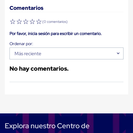
Plastico
Comentarios
Tarimas
de
Plastico
☆
☆
☆
☆
☆
(0 comentarios)
para
Buenas
Por favor, inicia sesión para escribir un comentario.
Prácticas
de
Manufactura
Tarimas
Más reciente
de
Plastico
para
No hay comentarios.
Exportación
Tarimas
de
Plastico
Rackeables
Tarimas
de
Plastico
Multiusos
Esquineros
Explora nuestro Centro de
Angulos
de