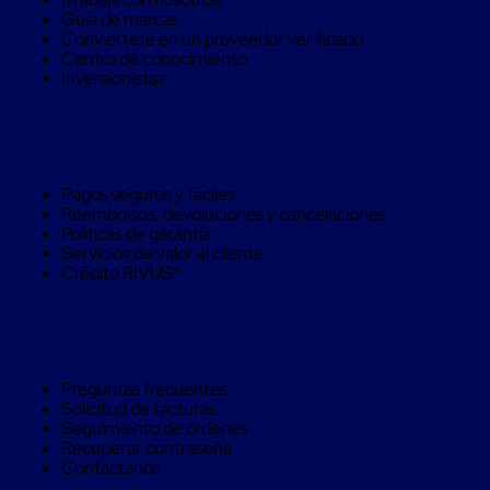
Soluciones
Guía de marcas
de
Conviértete en un proveedor verificado
sujeción
Centro de conocimiento
de
Inversionistas
carga
Fleje
compuesto
Compra Seguro
de
alta
resistencia
Pagos seguros y fáciles
Fleje
Reembolsos, devoluciones y cancelaciones
de
Políticas de garantía
cordón
Servicios de valor al cliente
de
Crédito RIVUS®
poliéster
fusionado
Fleje
Ayuda
de
poliéster
tejido
Preguntas frecuentes
de
Solicitud de facturas
alta
Seguimiento de ordenes
resistencia
Recuperar contraseña
Gancho
Contáctanos
para