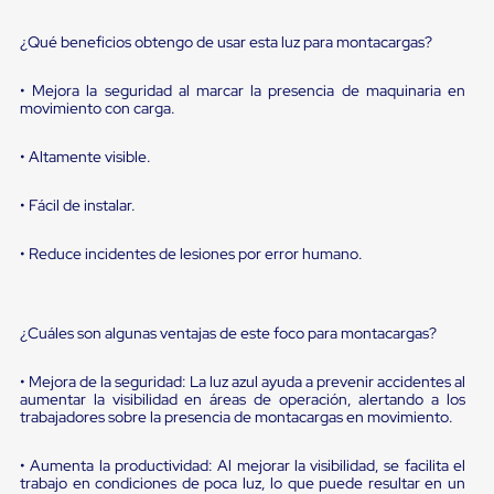
portátiles
de
Cargas
¿Qué beneficios obtengo de usar esta luz para montacargas?
Convencionales
Sellos
• Mejora la seguridad al marcar la presencia de maquinaria en
para
movimiento con carga.
Puertas
de
• Altamente visible.
andén
Sellos
de
• Fácil de instalar.
Cabezal
Fijo
• Reduce incidentes de lesiones por error humano.
Sellos
de
Cabezal
Colgante
¿Cuáles son algunas ventajas de este foco para montacargas?
Cortina
Retenedores
de
• Mejora de la seguridad: La luz azul ayuda a prevenir accidentes al
andén
aumentar la visibilidad en áreas de operación, alertando a los
Retenedores
trabajadores sobre la presencia de montacargas en movimiento.
de
andén
• Aumenta la productividad: Al mejorar la visibilidad, se facilita el
con
trabajo en condiciones de poca luz, lo que puede resultar en un