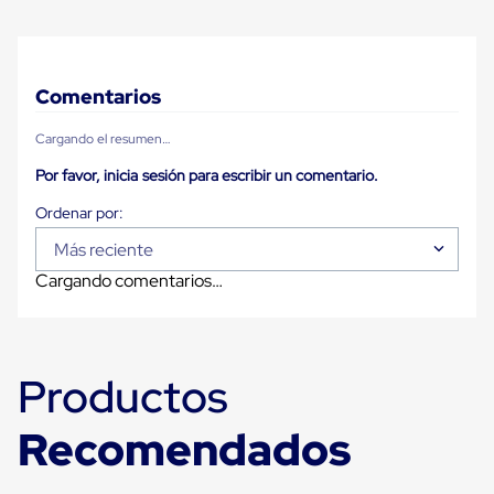
Carton
Plastico
Esquineros
de
Carton
Comentarios
Esquineros
Plasticos
Cargando el resumen…
Soluciones
de
Por favor, inicia sesión para escribir un comentario.
Embalaje
Tiersheet
Layer
Más reciente
Pad
Plastico
Cargando comentarios…
Laminas
de
Carton
Tiersheet
Hojas
Productos
de
Carton
Anti
Recomendados
Deslizamiento
Separador
de