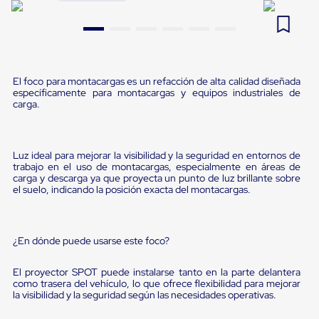
Pestañas
9
.
flejadora
de
Borde
10
.
cámara cph
de
andén
Pestañas
El foco para montacargas es un refacción de alta calidad diseñada
de
específicamente para montacargas y equipos industriales de
Borde
carga.
de
andén
Mecánicas
Pestañas
Luz ideal para mejorar la visibilidad y la seguridad en entornos de
de
trabajo en el uso de montacargas, especialmente en áreas de
Borde
carga y descarga ya que proyecta un punto de luz brillante sobre
el suelo, indicando la posición exacta del montacargas.
de
andén
Hidráulicas
Rampas
¿En dónde puede usarse este foco?
de
patio
portátiles
El proyector SPOT puede instalarse tanto en la parte delantera
Rampas
como trasera del vehículo, lo que ofrece flexibilidad para mejorar
de
la visibilidad y la seguridad según las necesidades operativas.
patio