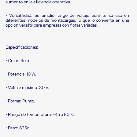
sistema
aumento en la eficiencia operativa.
de
retención
• Versatilidad: Su amplio rango de voltaje permite su uso en
de
diferentes modelos de montacargas, lo que lo convierte en una
ruedas
opción versátil para empresas con flotas variadas.
Retenedores
de
andén
Automáticos
Especificaciones:
Retenedores
de
• Color: Rojo.
Andén
Multi
Transportes
• Potencia: 10 W.
Controles
de
• Voltaje máximo: 80 V.
Muelle/Andén
Controles
de
• Forma: Punto.
Muelle/Andén
Básico
• Rango de temperatura: -45 a 80°C.
Controles
de
Muelle/Andén
• Peso: 825g.
Integral