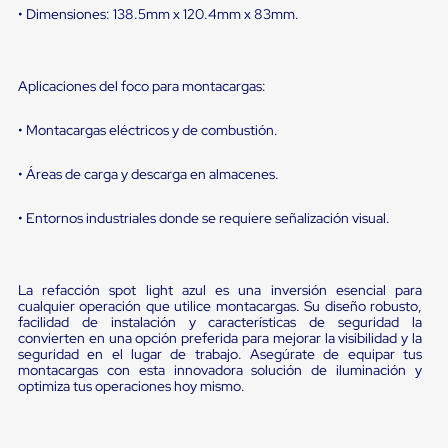
Diablito
• Dimensiones: 138.5mm x 120.4mm x 83mm.
de
carga
Diablito
eléctrico
Aplicaciones del foco para montacargas:
Diablito
manual
Plataformas
• Montacargas eléctricos y de combustión.
de
carga
• Áreas de carga y descarga en almacenes.
Jaulas
de
• Entornos industriales donde se requiere señalización visual.
Distribución
Ultima
Milla
Dollies
La refacción spot light azul es una inversión esencial para
para
cualquier operación que utilice montacargas. Su diseño robusto,
Charolas
facilidad de instalación y características de seguridad la
Plásticas
convierten en una opción preferida para mejorar la visibilidad y la
Contenedores
seguridad en el lugar de trabajo. Asegúrate de equipar tus
Metálicos
montacargas con esta innovadora solución de iluminación y
Colapsables
optimiza tus operaciones hoy mismo.
Jaulas
de
Distribución