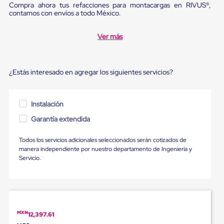
Ultima
Compra ahora tus refacciones para montacargas en RIVUS®,
Milla
contamos con envíos a todo México.
Anti-
Robo
Ver más
Hormiga
Estanterías
Móviles
MRO
¿Estás interesado en agregar los siguientes servicios?
Distribución
Equipos
Móviles
Diablitos
Instalación
de
Garantía extendida
carga
Empaque
y
Todos los servicios adicionales seleccionados serán cotizados de
Embalaje
manera independiente por nuestro departamento de Ingeniería y
Playo
Servicio.
Emplaye
Stretch
Film
Automatico
Emplaye
Manual
MXN
12,397.61
Plastico