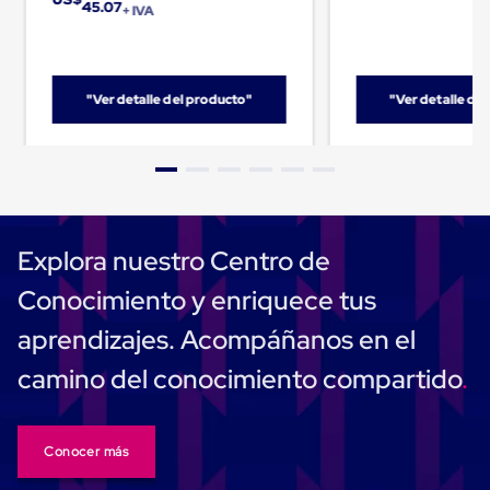
45.07
+ IVA
Cinta
de
Aislar
Cinta
de
"Ver detalle del producto"
"Ver detalle de
Aluminio
Cinta
de
Papel
Cinta
de
Seguridad
Masking
Explora nuestro Centro de
Tape
Cinta
Conocimiento y enriquece tus
Adhesiva
Transparente
aprendizajes. Acompáñanos en el
y
Canela
camino del conocimiento compartido
Cinta
Flejadora
Cinta
Tipo
Conocer más
Diurex