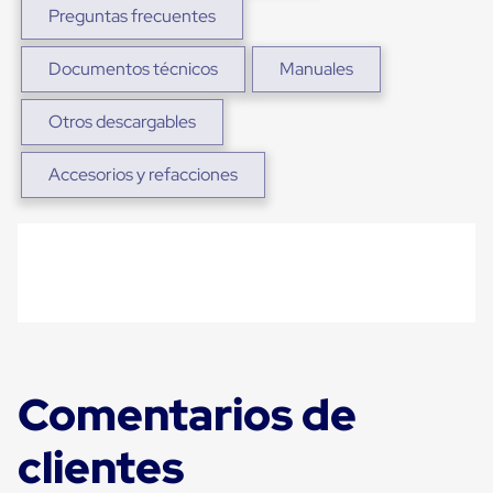
Plastico
Preguntas frecuentes
Tarimas
de
Documentos técnicos
Manuales
Plastico
para
Buenas
Otros descargables
Prácticas
de
Manufactura
Accesorios y refacciones
Tarimas
de
Plastico
para
Exportación
Tarimas
de
Plastico
Rackeables
Tarimas
de
Comentarios de
Plastico
Multiusos
Esquineros
clientes
Angulos
de