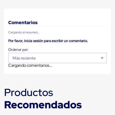
Carton
Plastico
Esquineros
de
Carton
Comentarios
Esquineros
Plasticos
Cargando el resumen…
Soluciones
de
Por favor, inicia sesión para escribir un comentario.
Embalaje
Tiersheet
Layer
Más reciente
Pad
Plastico
Cargando comentarios…
Laminas
de
Carton
Tiersheet
Hojas
Productos
de
Carton
Anti
Recomendados
Deslizamiento
Separador
de