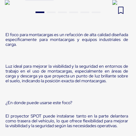
Pestañas
9
.
flejadora
de
Borde
10
.
cámara cph
de
andén
Pestañas
El foco para montacargas es un refacción de alta calidad diseñada
de
específicamente para montacargas y equipos industriales de
Borde
carga.
de
andén
Mecánicas
Pestañas
Luz ideal para mejorar la visibilidad y la seguridad en entornos de
de
trabajo en el uso de montacargas, especialmente en áreas de
Borde
carga y descarga ya que proyecta un punto de luz brillante sobre
el suelo, indicando la posición exacta del montacargas.
de
andén
Hidráulicas
Rampas
¿En donde puede usarse este foco?
de
patio
portátiles
El proyector SPOT puede instalarse tanto en la parte delantera
Rampas
como trasera del vehículo, lo que ofrece flexibilidad para mejorar
de
la visibilidad y la seguridad según las necesidades operativas.
patio