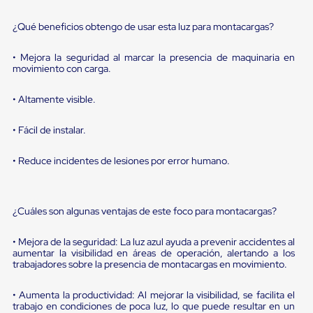
portátiles
de
Cargas
¿Qué beneficios obtengo de usar esta luz para montacargas?
Convencionales
Sellos
• Mejora la seguridad al marcar la presencia de maquinaria en
para
movimiento con carga.
Puertas
de
• Altamente visible.
andén
Sellos
de
• Fácil de instalar.
Cabezal
Fijo
• Reduce incidentes de lesiones por error humano.
Sellos
de
Cabezal
Colgante
¿Cuáles son algunas ventajas de este foco para montacargas?
Cortina
Retenedores
de
• Mejora de la seguridad: La luz azul ayuda a prevenir accidentes al
andén
aumentar la visibilidad en áreas de operación, alertando a los
Retenedores
trabajadores sobre la presencia de montacargas en movimiento.
de
andén
• Aumenta la productividad: Al mejorar la visibilidad, se facilita el
con
trabajo en condiciones de poca luz, lo que puede resultar en un