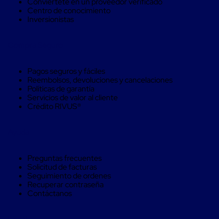
Conviértete en un proveedor verificado
Soluciones
Centro de conocimiento
de
Inversionistas
sujeción
de
carga
Compra Seguro
Fleje
compuesto
de
Pagos seguros y fáciles
alta
Reembolsos, devoluciones y cancelaciones
resistencia
Políticas de garantía
Fleje
Servicios de valor al cliente
de
Crédito RIVUS®
cordón
de
poliéster
Ayuda
fusionado
Fleje
de
Preguntas frecuentes
poliéster
Solicitud de facturas
tejido
Seguimiento de ordenes
de
Recuperar contraseña
alta
Contáctanos
resistencia
Gancho
para