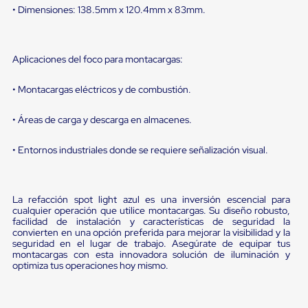
Diablito
• Dimensiones: 138.5mm x 120.4mm x 83mm.
de
carga
Diablito
eléctrico
Aplicaciones del foco para montacargas:
Diablito
manual
Plataformas
• Montacargas eléctricos y de combustión.
de
carga
• Áreas de carga y descarga en almacenes.
Jaulas
de
• Entornos industriales donde se requiere señalización visual.
Distribución
Ultima
Milla
Dollies
La refacción spot light azul es una inversión escencial para
para
cualquier operación que utilice montacargas. Su diseño robusto,
Charolas
facilidad de instalación y características de seguridad la
Plásticas
convierten en una opción preferida para mejorar la visibilidad y la
Contenedores
seguridad en el lugar de trabajo. Asegúrate de equipar tus
Metálicos
montacargas con esta innovadora solución de iluminación y
Colapsables
optimiza tus operaciones hoy mismo.
Jaulas
de
Distribución