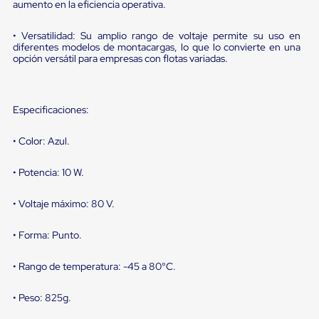
sistema
aumento en la eficiencia operativa.
de
retención
• Versatilidad: Su amplio rango de voltaje permite su uso en
de
diferentes modelos de montacargas, lo que lo convierte en una
ruedas
opción versátil para empresas con flotas variadas.
Retenedores
de
andén
Automáticos
Especificaciones:
Retenedores
de
• Color: Azul.
Andén
Multi
Transportes
• Potencia: 10 W.
Controles
de
• Voltaje máximo: 80 V.
Muelle/Andén
Controles
de
• Forma: Punto.
Muelle/Andén
Básico
• Rango de temperatura: -45 a 80°C.
Controles
de
Muelle/Andén
• Peso: 825g.
Integral