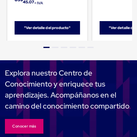
45.07
+ IVA
Cinta
de
Aislar
Cinta
de
"Ver detalle del producto"
"Ver detalle de
Aluminio
Cinta
de
Papel
Cinta
de
Seguridad
Masking
Explora nuestro Centro de
Tape
Cinta
Conocimiento y enriquece tus
Adhesiva
Transparente
aprendizajes. Acompáñanos en el
y
Canela
camino del conocimiento compartido
Cinta
Flejadora
Cinta
Tipo
Conocer más
Diurex