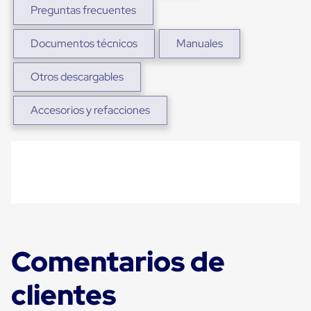
Plastico
Preguntas frecuentes
Tarimas
de
Documentos técnicos
Manuales
Plastico
para
Buenas
Otros descargables
Prácticas
de
Manufactura
Accesorios y refacciones
Tarimas
de
Plastico
para
Exportación
Tarimas
de
Plastico
Rackeables
Tarimas
de
Comentarios de
Plastico
Multiusos
Esquineros
clientes
Angulos
de