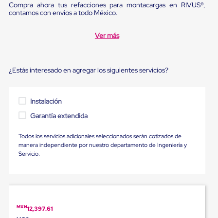
Ultima
Compra ahora tus refacciones para montacargas en RIVUS®,
Milla
contamos con envíos a todo México.
Anti-
Robo
Ver más
Hormiga
Estanterías
Móviles
MRO
¿Estás interesado en agregar los siguientes servicios?
Distribución
Equipos
Móviles
Diablitos
Instalación
de
Garantía extendida
carga
Empaque
y
Todos los servicios adicionales seleccionados serán cotizados de
Embalaje
manera independiente por nuestro departamento de Ingeniería y
Playo
Servicio.
Emplaye
Stretch
Film
Automatico
Emplaye
Manual
MXN
12,397.61
Plastico