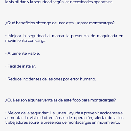
portátiles
la visibilidad y la seguridad según las necesidades operativas.
de
Cargas
Convencionales
Sellos
¿Qué beneficios obtengo de usar esta luz para montacargas?
para
Puertas
• Mejora la seguridad al marcar la presencia de maquinaria en
de
movimiento con carga.
andén
Sellos
de
• Altamente visible.
Cabezal
Fijo
• Fácil de instalar.
Sellos
de
Cabezal
• Reduce incidentes de lesiones por error humano.
Colgante
Cortina
Retenedores
de
¿Cuáles son algunas ventajas de este foco para montacargas?
andén
Retenedores
• Mejora de la seguridad: La luz azul ayuda a prevenir accidentes al
de
aumentar la visibilidad en áreas de operación, alertando a los
andén
trabajadores sobre la presencia de montacargas en movimiento.
con