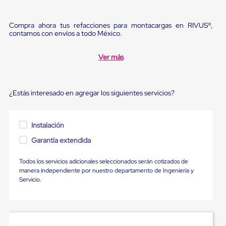
Ultima
Milla
Anti-
Compra ahora tus refacciones para montacargas en RIVUS®,
Robo
contamos con envíos a todo México.
Hormiga
Estanterías
Ver más
Móviles
MRO
Distribución
Equipos
¿Estás interesado en agregar los siguientes servicios?
Móviles
Diablitos
de
carga
Instalación
Empaque
y
Garantía extendida
Embalaje
Playo
Todos los servicios adicionales seleccionados serán cotizados de
Emplaye
manera independiente por nuestro departamento de Ingeniería y
Stretch
Servicio.
Film
Automatico
Emplaye
Manual
Plastico