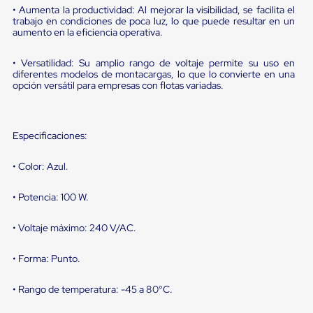
sistema
• Aumenta la productividad: Al mejorar la visibilidad, se facilita el
de
trabajo en condiciones de poca luz, lo que puede resultar en un
retención
aumento en la eficiencia operativa.
de
ruedas
• Versatilidad: Su amplio rango de voltaje permite su uso en
Retenedores
diferentes modelos de montacargas, lo que lo convierte en una
de
opción versátil para empresas con flotas variadas.
andén
Automáticos
Retenedores
de
Especificaciones:
Andén
Multi
Transportes
• Color: Azul.
Controles
de
• Potencia: 100 W.
Muelle/Andén
Controles
de
• Voltaje máximo: 240 V/AC.
Muelle/Andén
Básico
• Forma: Punto.
Controles
de
• Rango de temperatura: -45 a 80°C.
Muelle/Andén
Integral