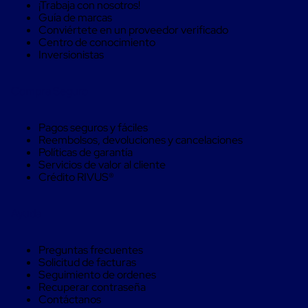
¡Trabaja con nosotros!
Soluciones
Guía de marcas
de
Conviértete en un proveedor verificado
sujeción
Centro de conocimiento
de
Inversionistas
carga
Fleje
compuesto
Compra Seguro
de
alta
resistencia
Pagos seguros y fáciles
Fleje
Reembolsos, devoluciones y cancelaciones
de
Políticas de garantía
cordón
Servicios de valor al cliente
de
Crédito RIVUS®
poliéster
fusionado
Fleje
Ayuda
de
poliéster
tejido
Preguntas frecuentes
de
Solicitud de facturas
alta
Seguimiento de ordenes
resistencia
Recuperar contraseña
Gancho
Contáctanos
para