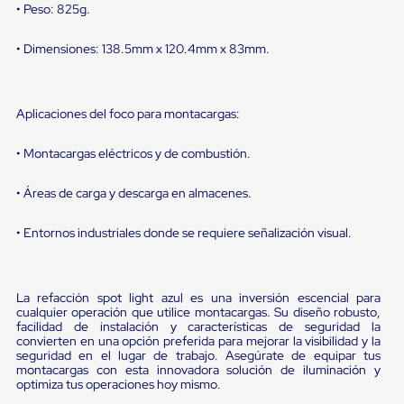
Diablito
• Peso: 825g.
de
carga
• Dimensiones: 138.5mm x 120.4mm x 83mm.
Diablito
eléctrico
Diablito
manual
Aplicaciones del foco para montacargas:
Plataformas
de
carga
• Montacargas eléctricos y de combustión.
Jaulas
de
• Áreas de carga y descarga en almacenes.
Distribución
Ultima
Milla
• Entornos industriales donde se requiere señalización visual.
Dollies
para
Charolas
Plásticas
La refacción spot light azul es una inversión escencial para
Contenedores
cualquier operación que utilice montacargas. Su diseño robusto,
facilidad de instalación y características de seguridad la
Metálicos
convierten en una opción preferida para mejorar la visibilidad y la
Colapsables
seguridad en el lugar de trabajo. Asegúrate de equipar tus
Jaulas
montacargas con esta innovadora solución de iluminación y
de
optimiza tus operaciones hoy mismo.
Distribución