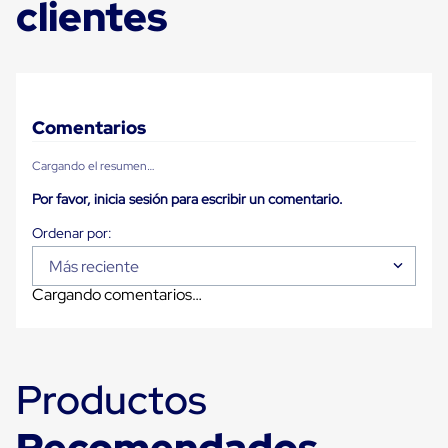
clientes
Carton
Plastico
Esquineros
de
Carton
Esquineros
Plasticos
Comentarios
Soluciones
de
Cargando el resumen…
Embalaje
Tiersheet
Por favor, inicia sesión para escribir un comentario.
Layer
Pad
Plastico
Laminas
Más reciente
de
Cargando comentarios…
Carton
Tiersheet
Hojas
de
Carton
Productos
Anti
Deslizamiento
Separador
Recomendados
de