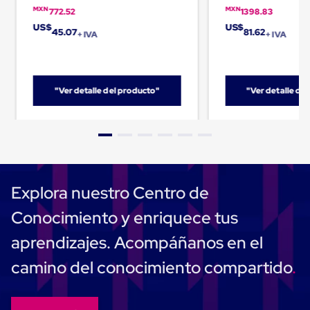
Cinta
MXN
MXN
772.52
1398.83
de
US$
US$
45.07
81.62
+ IVA
+ IVA
Aislar
Cinta
de
Aluminio
Cinta
"Ver detalle del producto"
"Ver detalle de
de
Papel
Cinta
de
Seguridad
Masking
Tape
Cinta
Explora nuestro Centro de
Adhesiva
Transparente
Conocimiento y enriquece tus
y
Canela
aprendizajes. Acompáñanos en el
Cinta
Flejadora
camino del conocimiento compartido
Cinta
Tipo
Diurex