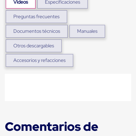
Videos
Especificaciones
Plastico
Tarimas
de
Preguntas frecuentes
Plastico
para
Buenas
Documentos técnicos
Manuales
Prácticas
de
Otros descargables
Manufactura
Tarimas
de
Accesorios y refacciones
Plastico
para
Exportación
Tarimas
de
Plastico
Rackeables
Tarimas
de
Plastico
Multiusos
Comentarios de
Esquineros
Angulos
de