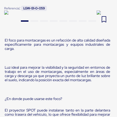
Pestañas
9
.
flejadora
:
Referencia
LGW-S1-0-059
de
Borde
10
.
cámara cph
de
andén
Pestañas
de
Borde
El foco para montacargas es un refacción de alta calidad diseñada
de
específicamente para montacargas y equipos industriales de
andén
carga.
Mecánicas
Pestañas
de
Borde
Luz ideal para mejorar la visibilidad y la seguridad en entornos de
de
trabajo en el uso de montacargas, especialmente en áreas de
andén
carga y descarga ya que proyecta un punto de luz brillante sobre
Hidráulicas
el suelo, indicando la posición exacta del montacargas.
Rampas
de
patio
portátiles
¿En donde puede usarse este foco?
Rampas
de
El proyector SPOT puede instalarse tanto en la parte delantera
patio
como trasera del vehículo, lo que ofrece flexibilidad para mejorar