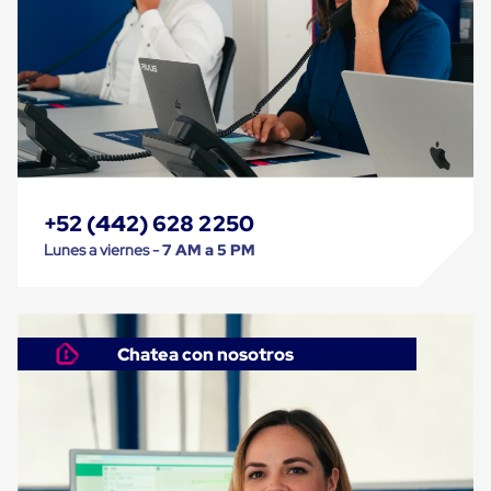
Despachador
de
Cinta
Fleje
Fleje
Plástico
PP
(Polipropileno)
Fleje
Plástico
PET
(Polyester)
+52 (442) 628 2250
Fleje
Lunes a viernes -
7 AM a 5 PM
de
Acero
Sellos
para
Fleje
Chatea con nosotros
Bolsas
de
aire
Bolsas
de
Aire
Papel