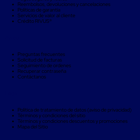
Máquinas
Reembolsos, devoluciones y cancelaciones
de
Políticas de garantía
Plato
Servicios de valor al cliente
Giratorio
Crédito RIVUS®
para
Película
Automática
Ayuda
Máquina
de
Brazo
Preguntas frecuentes
Giratorio
Solicitud de facturas
para
Seguimiento de ordenes
Película
Recuperar contraseña
Automática
Contáctanos
Robots
de
emplayes
Legal
Robots
de
emplayes
Política de tratamiento de datos (aviso de privacidad)
Automáticos
Términos y condiciones del sitio
Robots
Términos y condiciones descuentos y promociones
de
Mapa del Sitio
emplayes
móvil