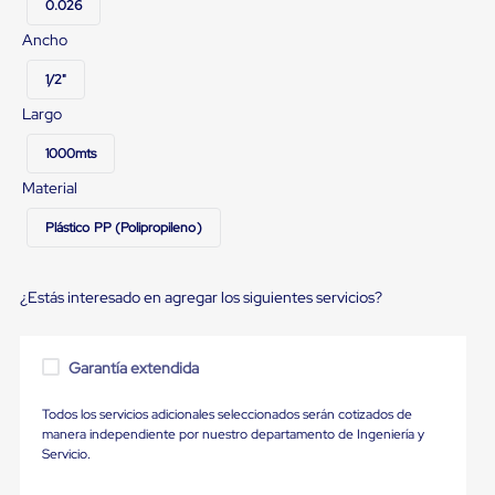
Diablito
0.026
de
Ancho
carga
Diablito
1/2"
eléctrico
Diablito
Largo
manual
Plataformas
1000mts
de
carga
Material
Jaulas
de
Plástico PP (Polipropileno)
Distribución
Ultima
Milla
¿Estás interesado en agregar los siguientes servicios?
Dollies
para
Charolas
Plásticas
Garantía extendida
Contenedores
Metálicos
Todos los servicios adicionales seleccionados serán cotizados de
Colapsables
manera independiente por nuestro departamento de Ingeniería y
Jaulas
Servicio.
de
Distribución