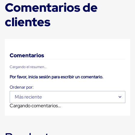
Comentarios de
Plastico
Tarimas
de
clientes
Plastico
para
Buenas
Prácticas
de
Manufactura
Tarimas
Comentarios
de
Plastico
Cargando el resumen…
para
Exportación
Por favor, inicia sesión para escribir un comentario.
Tarimas
de
Plastico
Rackeables
Más reciente
Tarimas
Cargando comentarios…
de
Plastico
Multiusos
Esquineros
Angulos
de