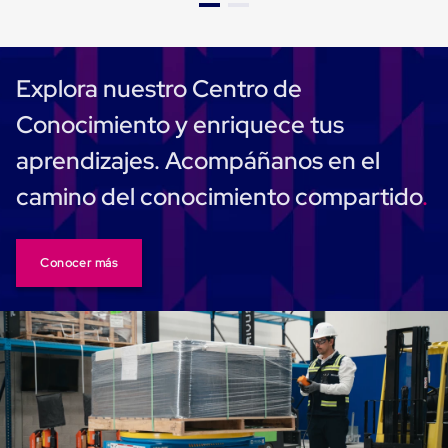
Carton
Corrugado
Freezer
Spacers
Explora nuestro Centro de
Separador
para
Conocimiento y enriquece tus
Congelación
Estandar
aprendizajes. Acompáñanos en el
Separador
para
camino del conocimiento compartido
Congelación
Ultra
Flujo
Cintas
Conocer más
protectoras
Cintas
adhesivas
Cinta
de
Tela
Cinta
para
Ductos
y
Tuberias