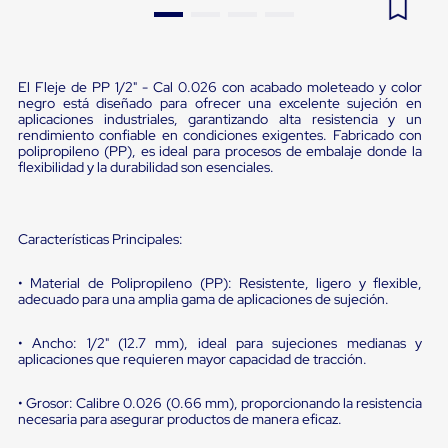
Pestañas
9
.
flejadora
de
Borde
10
.
cámara cph
de
El Fleje de PP 1/2" - Cal 0.026 con acabado moleteado y color
andén
negro está diseñado para ofrecer una excelente sujeción en
Pestañas
aplicaciones industriales, garantizando alta resistencia y un
de
rendimiento confiable en condiciones exigentes. Fabricado con
Borde
polipropileno (PP), es ideal para procesos de embalaje donde la
de
flexibilidad y la durabilidad son esenciales.
andén
Mecánicas
Pestañas
de
Características Principales:
Borde
de
• Material de Polipropileno (PP): Resistente, ligero y flexible,
andén
adecuado para una amplia gama de aplicaciones de sujeción.
Hidráulicas
Rampas
de
• Ancho: 1/2" (12.7 mm), ideal para sujeciones medianas y
patio
aplicaciones que requieren mayor capacidad de tracción.
portátiles
Rampas
• Grosor: Calibre 0.026 (0.66 mm), proporcionando la resistencia
de
necesaria para asegurar productos de manera eficaz.
patio