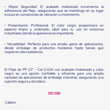
sistema
de
• Mayor Seguridad: El acabado moleteado incrementa la
retención
adherencia del fleje, asegurando que se mantenga en su lugar
de
incluso en condiciones de vibración o movimiento.
ruedas
Retenedores
• Presentación Profesional: El color negro proporciona un
de
aspecto limpio y ordenado, ideal para su uso en entornos
andén
industriales donde la apariencia es importante.
Automáticos
Retenedores
• Versatilidad: Perfecto para una amplia gama de aplicaciones,
de
desde embalaje de productos medianos hasta tareas que
Andén
requieren alta resistencia.
Multi
Transportes
Controles
de
El Fleje de PP 1/2" - Cal 0.026 con acabado moleteado y color
Muelle/Andén
negro es una opción confiable y eficiente para una amplia
Controles
variedad de aplicaciones de embalaje industrial, asegurando una
de
sujeción segura y duradera.
Muelle/Andén
Básico
Ver más
Controles
de
Muelle/Andén
Calibre
Integral