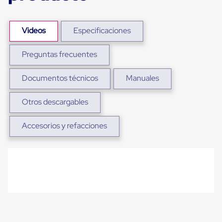
para
Emplayar
Preestirado
Videos
Especificaciones
Pelicula
Plastica
Stretch
Preguntas frecuentes
Hood
Manejo
de
Documentos técnicos
Manuales
carga
sin
Otros descargables
tarimas
Slip
Sheet
Accesorios y refacciones
Slip
Sheet
de
Plastico
Slip
Sheet
de
Carton
Tarimas
Tarimas
de