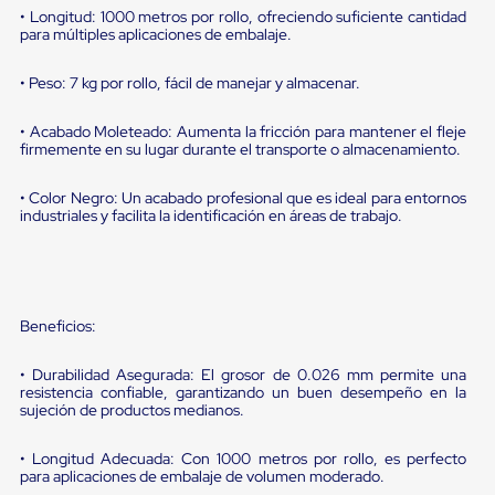
portátiles
• Longitud: 1000 metros por rollo, ofreciendo suficiente cantidad
de
para múltiples aplicaciones de embalaje.
Cargas
Convencionales
Sellos
• Peso: 7 kg por rollo, fácil de manejar y almacenar.
para
Puertas
• Acabado Moleteado: Aumenta la fricción para mantener el fleje
de
firmemente en su lugar durante el transporte o almacenamiento.
andén
Sellos
• Color Negro: Un acabado profesional que es ideal para entornos
de
industriales y facilita la identificación en áreas de trabajo.
Cabezal
Fijo
Sellos
de
Cabezal
Colgante
Beneficios:
Cortina
Retenedores
• Durabilidad Asegurada: El grosor de 0.026 mm permite una
de
resistencia confiable, garantizando un buen desempeño en la
andén
sujeción de productos medianos.
Retenedores
de
andén
• Longitud Adecuada: Con 1000 metros por rollo, es perfecto
para aplicaciones de embalaje de volumen moderado.
con