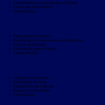
Conviértete en un proveedor verificado
trinca
Centro de conocimiento
Hebillas
Inversionistas
para
Fleje
de
Compra Seguro
poliéster
tejido
Hebillas
Pagos seguros y fáciles
para
Reembolsos, devoluciones y cancelaciones
trinca
Políticas de garantía
Trinca
Servicios de valor al cliente
de
Crédito RIVUS®
poliester
alta
resistencia
Ayuda
Bolsas
para
viveros
Preguntas frecuentes
Alambre
Solicitud de facturas
de
Seguimiento de ordenes
PET
Recuperar contraseña
Mallas
Contáctanos
envolventes
Mallas
envolventes