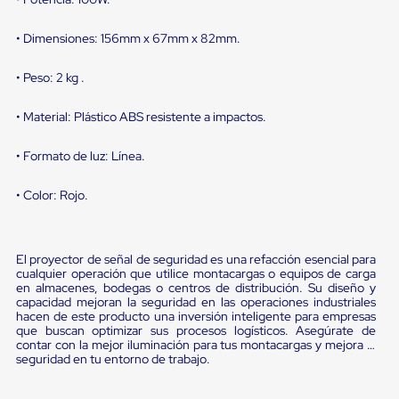
Ultima
Milla
Anti-
• Dimensiones: 156mm x 67mm x 82mm.
Robo
Hormiga
• Peso: 2 kg .
Estanterías
Móviles
• Material: Plástico ABS resistente a impactos.
MRO
Distribución
Equipos
• Formato de luz: Línea.
Móviles
Diablitos
• Color: Rojo.
de
carga
Empaque
y
El proyector de señal de seguridad es una refacción esencial para
Embalaje
cualquier operación que utilice montacargas o equipos de carga
Playo
en almacenes, bodegas o centros de distribución. Su diseño y
Emplaye
capacidad mejoran la seguridad en las operaciones industriales
Stretch
hacen de este producto una inversión inteligente para empresas
Film
que buscan optimizar sus procesos logísticos. Asegúrate de
Automatico
contar con la mejor iluminación para tus montacargas y mejora la
Emplaye
seguridad en tu entorno de trabajo.
Manual
Plastico