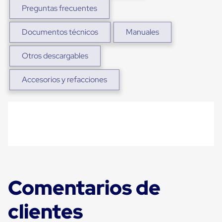
Carton
Preguntas frecuentes
Plastico
Esquineros
Documentos técnicos
Manuales
de
Carton
Esquineros
Otros descargables
Plasticos
Soluciones
de
Accesorios y refacciones
Embalaje
Tiersheet
Layer
Pad
Plastico
Laminas
de
Carton
Tiersheet
Hojas
de
Comentarios de
Carton
Anti
Deslizamiento
clientes
Separador
de