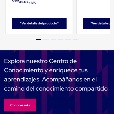
Despachador
US$
45.07
+ IVA
de
Cinta
Fleje
Fleje
Plástico
"Ver detalle del producto"
"Ver detalle de
PP
(Polipropileno)
Fleje
Plástico
PET
(Polyester)
Fleje
de
Explora nuestro Centro de
Acero
Sellos
Conocimiento y enriquece tus
para
Fleje
aprendizajes. Acompáñanos en el
Bolsas
de
camino del conocimiento compartido
aire
Bolsas
de
Aire
Conocer más
Papel