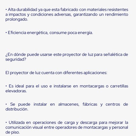
sistema
de
• Alta durabilidad ya que esta fabricado con materiales resistentes
retención
a impactos y condiciones adversas, garantizando un rendimiento
de
prolongado.
ruedas
Retenedores
• Eficiencia energética, consume poca energía.
de
andén
Automáticos
Retenedores
¿En dónde puede usarse este proyector de luz para señalética de
de
seguridad?
Andén
Multi
Transportes
El proyector de luz cuenta con diferentes aplicaciones:
Controles
de
• Es ideal para el uso e instalarse en montacargas o carretillas
Muelle/Andén
elevadoras.
Controles
de
• Se puede instalar en almacenes, fábricas y centros de
Muelle/Andén
distribución.
Básico
Controles
de
• Utilizada en operaciones de carga y descarga para mejorar la
Muelle/Andén
comunicación visual entre operadores de montacargas y personal
Integral
de piso.