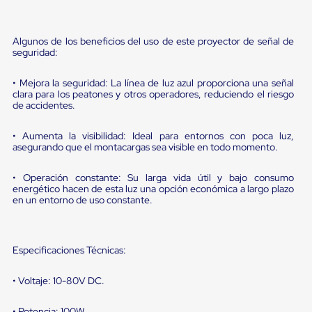
Diablito
de
carga
Diablito
Algunos de los beneficios del uso de este proyector de señal de
seguridad:
eléctrico
Diablito
manual
• Mejora la seguridad: La línea de luz azul proporciona una señal
Plataformas
clara para los peatones y otros operadores, reduciendo el riesgo
de
de accidentes.
carga
Jaulas
• Aumenta la visibilidad: Ideal para entornos con poca luz,
de
asegurando que el montacargas sea visible en todo momento.
Distribución
Ultima
• Operación constante: Su larga vida útil y bajo consumo
Milla
energético hacen de esta luz una opción económica a largo plazo
Dollies
en un entorno de uso constante.
para
Charolas
Plásticas
Contenedores
Especificaciones Técnicas:
Metálicos
Colapsables
Jaulas
• Voltaje: 10-80V DC.
de
Distribución
• Potencia: 100W.