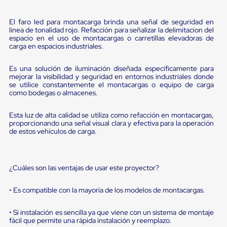
portátiles
de
Cargas
El faro led para montacarga brinda una señal de seguridad en
Convencionales
linea de tonalidad rojo. Refacción para señalizar la delimitacion del
Sellos
espacio en el uso de montacargas o carretillas elevadoras de
para
carga en espacios industriales.
Puertas
de
Es una solución de iluminación diseñada específicamente para
andén
mejorar la visibilidad y seguridad en entornos industriales donde
Sellos
se utilice constantemente el montacargas o equipo de carga
de
como bodegas o almacenes.
Cabezal
Fijo
Esta luz de alta calidad se utiliza como refacción en montacargas,
Sellos
proporcionando una señal visual clara y efectiva para la operación
de
de estos vehículos de carga.
Cabezal
Colgante
Cortina
Retenedores
¿Cuáles son las ventajas de usar este proyector?
de
andén
• Es compatible con la mayoría de los modelos de montacargas.
Retenedores
de
andén
• Si instalación es sencilla ya que viene con un sistema de montaje
con
fácil que permite una rápida instalación y reemplazo.