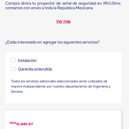
para
Compra ahora tu proyector de señal de seguridad en RIVUSmx,
Emplayar
contamos con envío a toda la República Mexicana.
Preestirado
Pelicula
Ver más
Plastica
Stretch
Hood
Manejo
¿Estás interesado en agregar los siguientes servicios?
de
carga
sin
tarimas
Instalación
Slip
Garantía extendida
Sheet
Slip
Sheet
Todos los servicios adicionales seleccionados serán cotizados de
de
manera independiente por nuestro departamento de Ingeniería y
Plastico
Servicio.
Slip
Sheet
de
Carton
Tarimas
Tarimas
MXN
13,449.87
de