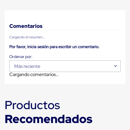
Carton
Corrugado
Freezer
Spacers
Separador
Comentarios
para
Congelación
Cargando el resumen…
Estandar
Separador
Por favor, inicia sesión para escribir un comentario.
para
Congelación
Ultra
Más reciente
Flujo
Cintas
Cargando comentarios…
protectoras
Cintas
adhesivas
Cinta
de
Productos
Tela
Cinta
para
Recomendados
Ductos
y
Tuberias