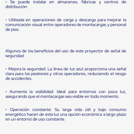
sistema
• Se puede instalar en almacenes, fábricas y centros de
de
distribución.
retención
de
• Utilizada en operaciones de carga y descarga para mejorar la
ruedas
comunicación visual entre operadores de montacargas y personal
Retenedores
de piso.
de
andén
Automáticos
Retenedores
Algunos de los beneficios del uso de este proyector de señal de
de
seguridad:
Andén
Multi
• Mejora la seguridad: La línea de luz azul proporciona una señal
Transportes
clara para los peatones y otros operadores, reduciendo el riesgo
Controles
de accidentes.
de
Muelle/Andén
• Aumenta la visibilidad: Ideal para entornos con poca luz,
Controles
asegurando que el montacargas sea visible en todo momento.
de
Muelle/Andén
Básico
• Operación constante: Su larga vida útil y bajo consumo
Controles
energético hacen de esta luz una opción económica a largo plazo
de
en un entorno de uso constante.
Muelle/Andén
Integral