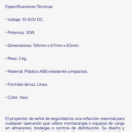
Diablito
de
Especificaciones Técnicas:
carga
Diablito
• Voltaje: 10-80V DC.
eléctrico
Diablito
• Potencia: 30W.
manual
Plataformas
de
• Dimensiones: 156mm x 67mm x 82mm.
carga
Jaulas
• Peso: 2 kg .
de
Distribución
Ultima
• Material: Plástico ABS resistente a impactos.
Milla
Dollies
• Formato de luz: Línea.
para
Charolas
Plásticas
• Color: Azul.
Contenedores
Metálicos
Colapsables
Jaulas
El proyector de señal de seguridad es una refacción esencial para
de
cualquier operación que utilice montacargas o equipos de carga
en almacenes, bodegas o centros de distribución. Su diseño y
Distribución