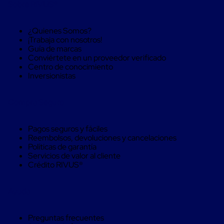
Sobre RIVUS®
Soluciones
de
sujeción
¿Quienes Somos?
de
¡Trabaja con nosotros!
carga
Guía de marcas
Fleje
Conviértete en un proveedor verificado
compuesto
Centro de conocimiento
de
Inversionistas
alta
resistencia
Fleje
Compra Seguro
de
cordón
de
Pagos seguros y fáciles
poliéster
Reembolsos, devoluciones y cancelaciones
fusionado
Políticas de garantía
Fleje
Servicios de valor al cliente
de
Crédito RIVUS®
poliéster
tejido
de
Ayuda
alta
resistencia
Gancho
Preguntas frecuentes
para