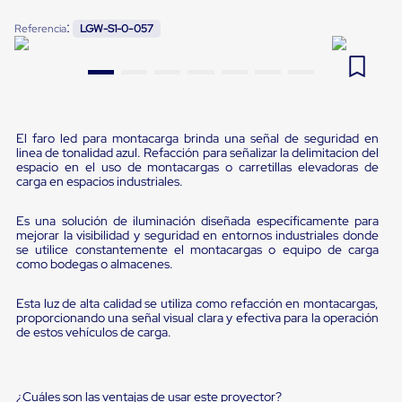
Pestañas
9
.
flejadora
:
Referencia
LGW-S1-0-057
de
Borde
10
.
cámara cph
de
andén
Pestañas
de
Borde
El faro led para montacarga brinda una señal de seguridad en
de
linea de tonalidad azul. Refacción para señalizar la delimitacion del
andén
espacio en el uso de montacargas o carretillas elevadoras de
Mecánicas
carga en espacios industriales.
Pestañas
de
Es una solución de iluminación diseñada específicamente para
Borde
mejorar la visibilidad y seguridad en entornos industriales donde
de
se utilice constantemente el montacargas o equipo de carga
andén
como bodegas o almacenes.
Hidráulicas
Rampas
Esta luz de alta calidad se utiliza como refacción en montacargas,
de
proporcionando una señal visual clara y efectiva para la operación
patio
de estos vehículos de carga.
portátiles
Rampas
de
patio
¿Cuáles son las ventajas de usar este proyector?