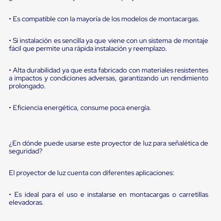
portátiles
de
Cargas
• Es compatible con la mayoría de los modelos de montacargas.
Convencionales
Sellos
• Si instalación es sencilla ya que viene con un sistema de montaje
para
fácil que permite una rápida instalación y reemplazo.
Puertas
de
• Alta durabilidad ya que esta fabricado con materiales resistentes
andén
a impactos y condiciones adversas, garantizando un rendimiento
Sellos
prolongado.
de
Cabezal
Fijo
• Eficiencia energética, consume poca energía.
Sellos
de
Cabezal
Colgante
¿En dónde puede usarse este proyector de luz para señalética de
Cortina
seguridad?
Retenedores
de
El proyector de luz cuenta con diferentes aplicaciones:
andén
Retenedores
• Es ideal para el uso e instalarse en montacargas o carretillas
de
elevadoras.
andén
con