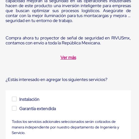
capacidad mejoran la seguridad en las operaciones industriales
Ultima
hacen de este producto una inversión inteligente para empresas
Milla
que buscan optimizar sus procesos logísticos. Asegúrate de
Anti-
contar con la mejor iluminación para tus montacargas y mejora la
Robo
seguridad en tu entorno de trabajo.
Hormiga
Estanterías
Móviles
Compra ahora tu proyector de señal de seguridad en RIVUSmx,
MRO
contamos con envío a toda la República Mexicana.
Distribución
Equipos
Ver más
Móviles
Diablitos
de
carga
¿Estás interesado en agregar los siguientes servicios?
Empaque
y
Embalaje
Playo
Instalación
Emplaye
Stretch
Garantía extendida
Film
Automatico
Todos los servicios adicionales seleccionados serán cotizados de
Emplaye
manera independiente por nuestro departamento de Ingeniería y
Manual
Servicio.
Plastico