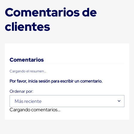
Carton
Comentarios de
Plastico
Esquineros
de
clientes
Carton
Esquineros
Plasticos
Soluciones
de
Embalaje
Tiersheet
Comentarios
Layer
Pad
Cargando el resumen…
Plastico
Laminas
Por favor, inicia sesión para escribir un comentario.
de
Carton
Tiersheet
Hojas
Más reciente
de
Cargando comentarios…
Carton
Anti
Deslizamiento
Separador
de