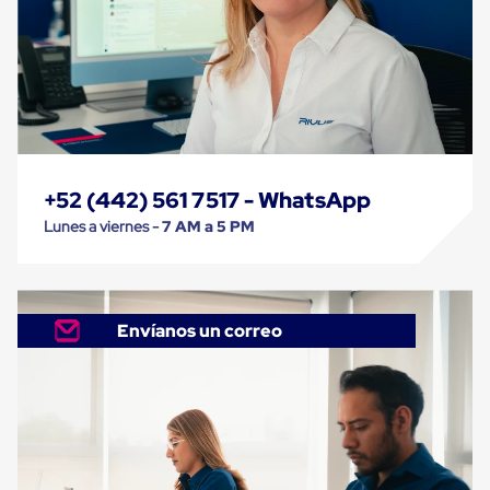
Despachador
de
Cinta
Fleje
Fleje
Plástico
PP
(Polipropileno)
Fleje
Plástico
PET
+52 (442) 561 7517 - WhatsApp
(Polyester)
Lunes a viernes -
7 AM a 5 PM
Fleje
de
Acero
Sellos
para
Envíanos un correo
Fleje
Bolsas
de
aire
Bolsas
de
Aire
Papel