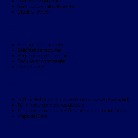
Políticas de garantía
Monofilamento
Servicios de valor al cliente
Circular
Crédito RIVUS®
Monofilamento
Costura
L
Ayuda
Para
Envasado
Etiquetas
Preguntas frecuentes
y
Solicitud de facturas
Ribbons
Seguimiento de ordenes
Etiquetas
Recuperar contraseña
Ribbons
Contáctanos
Máquinas
de
emplaye
Legal
Dispensadores
de
Playo
Política de tratamiento de datos (aviso de privacidad)
Manual
Términos y condiciones del sitio
Máquinas
Términos y condiciones descuentos y promociones
emplayadoras
Mapa del Sitio
Máquinas
para
playo
automáticas