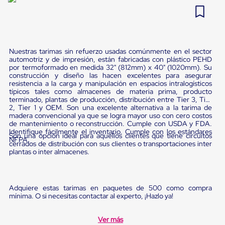
Pestañas
9
.
flejadora
de
Borde
10
.
cámara cph
de
andén
Nuestras tarimas sin refuerzo usadas comúnmente en el sector
Pestañas
automotriz y de impresión, están fabricadas con plástico PEHD
de
por termoformado en medida 32" (812mm) x 40" (1020mm). Su
Borde
construcción y diseño las hacen excelentes para asegurar
de
resistencia a la carga y manipulación en espacios intralogísticos
andén
típicos tales como almacenes de materia prima, producto
Mecánicas
terminado, plantas de producción, distribución entre Tier 3, Tier
Pestañas
2, Tier 1 y OEM. Son una excelente alternativa a la tarima de
madera convencional ya que se logra mayor uso con cero costos
de
de mantenimiento o reconstrucción. Cumple con USDA y FDA.
Borde
Identifique fácilmente el inventario. Cumple con los estándares
de
Son una opción ideal para aquellos clientes que tiene circuitos
NFPA.
andén
cerrados de distribución con sus clientes o transportaciones inter
plantas o inter almacenes.
Hidráulicas
Rampas
de
patio
Adquiere estas tarimas en paquetes de 500 como compra
portátiles
mínima. O si necesitas contactar al experto, ¡Hazlo ya!
Rampas
de
patio
Ver más