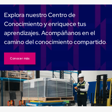
Carton
Plastico
Esquineros
Explora nuestro Centro de
de
Carton
Conocimiento y enriquece tus
Esquineros
Plasticos
aprendizajes. Acompáñanos en el
Soluciones
de
camino del conocimiento compartido
Embalaje
Tiersheet
Layer
Pad
Conocer más
Plastico
Laminas
de
Carton
Tiersheet
Hojas
de
Carton
Anti
Deslizamiento
Separador
de