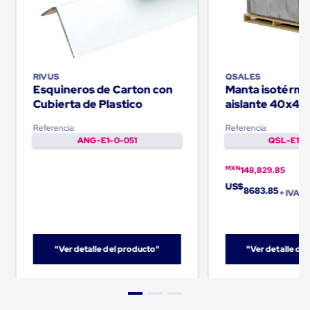
Plastico
Tarimas
de
Plastico
para
Buenas
RIVUS
QSALES
Prácticas
Esquineros de Carton con
Manta isotérmi
de
Cubierta de Plastico
aislante 40x48
Manufactura
Palletquilt®
Tarimas
Referencia:
Referencia:
de
ANG-E1-0-051
QSL-E1-0
Plastico
para
Exportación
MXN
148,829.85
Tarimas
US$
8683.85
de
+ IVA
Plastico
Rackeables
Tarimas
de
"Ver detalle del producto"
"Ver detalle de
Plastico
Multiusos
Esquineros
Angulos
de