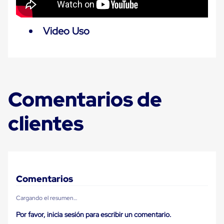
Ultima
Milla
Anti-
Video Uso
Robo
Hormiga
Estanterías
Móviles
MRO
Distribución
Equipos
Comentarios de
Móviles
Diablitos
de
clientes
carga
Empaque
y
Embalaje
Playo
Emplaye
Stretch
Comentarios
Film
Automatico
Cargando el resumen…
Emplaye
Manual
Por favor, inicia sesión para escribir un comentario.
Plastico