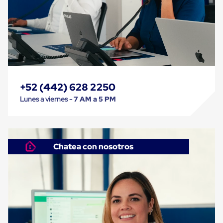
Cinta
de
Aislar
Cinta
de
Aluminio
Cinta
de
Papel
+52 (442) 628 2250
Cinta
de
Lunes a viernes -
7 AM a 5 PM
Seguridad
Masking
Tape
Cinta
Adhesiva
Chatea con nosotros
Transparente
y
Canela
Cinta
Flejadora
Cinta
Tipo
Diurex