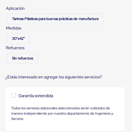
portátiles
de
Aplicación
Cargas
Convencionales
Tarimas Plásticas para buenas prácticas de manufactura
Sellos
para
Medidas
Puertas
de
30"x42"
andén
Sellos
Refuerzos
de
Cabezal
Sin refuerzos
Fijo
Sellos
de
¿Estás interesado en agregar los siguientes servicios?
Cabezal
Colgante
Cortina
Retenedores
Garantía extendida
de
andén
Todos los servicios adicionales seleccionados serán cotizados de
Retenedores
manera independiente por nuestro departamento de Ingeniería y
de
Servicio.
andén
con