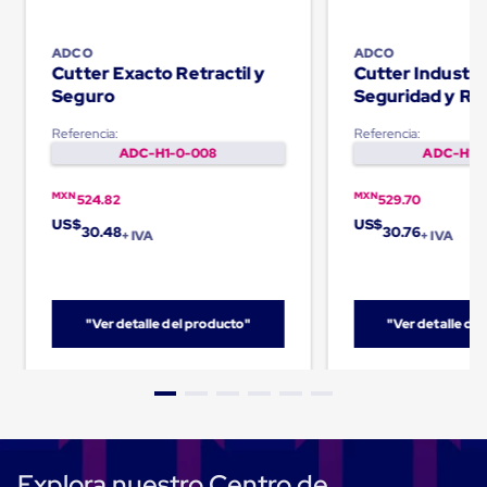
Carton
Corrugado
Freezer
ADCO
ADCO
Cutter Exacto Retractil y
Cutter Industri
Spacers
Separador
Seguro
Seguridad y Ret
para
Congelación
Referencia:
Referencia:
Estandar
ADC-H1-0-008
ADC-H1-0
Separador
para
MXN
MXN
524.82
529.70
Congelación
US$
US$
Ultra
30.48
30.76
+ IVA
+ IVA
Flujo
Cintas
protectoras
Cintas
"Ver detalle del producto"
"Ver detalle de
adhesivas
Cinta
de
Tela
Cinta
para
Ductos
y
Explora nuestro Centro de
Tuberias