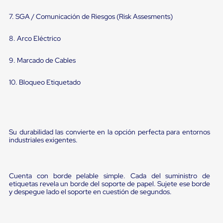
portátiles
de
7. SGA / Comunicación de Riesgos (Risk Assesments)
Cargas
Convencionales
Sellos
8. Arco Eléctrico
para
Puertas
9. Marcado de Cables
de
andén
Sellos
10. Bloqueo Etiquetado
de
Cabezal
Fijo
Sellos
de
Su durabilidad las convierte en la opción perfecta para entornos
Cabezal
industriales exigentes.
Colgante
Cortina
Retenedores
de
Cuenta con borde pelable simple. Cada del suministro de
andén
etiquetas revela un borde del soporte de papel. Sujete ese borde
Retenedores
y despegue lado el soporte en cuestión de segundos.
de
andén
con