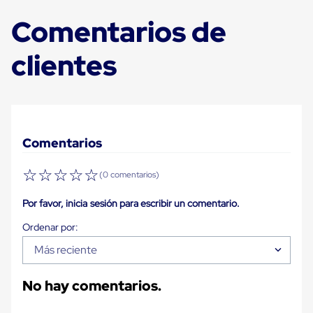
Plastico
Tarimas
Comentarios de
de
Plastico
clientes
para
Buenas
Prácticas
de
Manufactura
Tarimas
de
Comentarios
Plastico
para
Exportación
☆
☆
☆
☆
☆
(0 comentarios)
Tarimas
de
Por favor, inicia sesión para escribir un comentario.
Plastico
Rackeables
Tarimas
de
Más reciente
Plastico
Multiusos
No hay comentarios.
Esquineros
Angulos
de