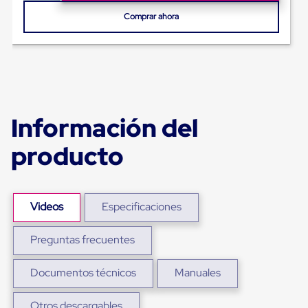
Ultima
Milla
Comprar ahora
Anti-
Robo
Hormiga
Estanterías
Móviles
MRO
Distribución
Equipos
Información del
Móviles
Diablitos
producto
de
carga
Empaque
y
Embalaje
Videos
Especificaciones
Playo
Emplaye
Preguntas frecuentes
Stretch
Film
Automatico
Documentos técnicos
Manuales
Emplaye
Manual
Plastico
Otros descargables