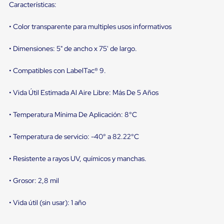
sistema
Características:
de
retención
• Color transparente para multiples usos informativos
de
ruedas
Retenedores
• Dimensiones: 5" de ancho x 75' de largo.
de
andén
• Compatibles con LabelTac® 9.
Automáticos
Retenedores
de
• Vida Útil Estimada Al Aire Libre: Más De 5 Años
Andén
Multi
• Temperatura Mínima De Aplicación: 8°C
Transportes
Controles
de
• Temperatura de servicio: -40° a 82.22°C
Muelle/Andén
Controles
• Resistente a rayos UV, químicos y manchas.
de
Muelle/Andén
• Grosor: 2,8 mil
Básico
Controles
de
• Vida útil (sin usar): 1 año
Muelle/Andén
Integral