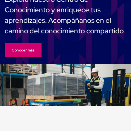
Cinta
Conocimiento y enriquece tus
de
Aislar
aprendizajes. Acompáñanos en el
Cinta
de
camino del conocimiento compartido
Aluminio
Cinta
de
Papel
Conocer más
Cinta
de
Seguridad
Masking
Tape
Cinta
Adhesiva
Transparente
y
Canela
Cinta
Flejadora
Cinta
Tipo
Diurex