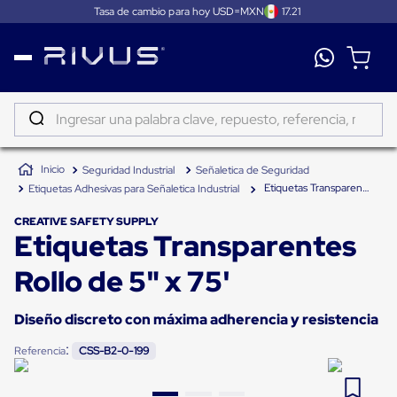
Tasa de cambio para hoy USD=MXN
17.21
Distribución
Puertas
de
Ingresar una palabra clave, repuesto, referencia, marca...
andén
Rampas
TÉRMINOS MÁS BUSCADOS
Niveladoras
Seguridad Industrial
Señaletica de Seguridad
de
1
.
patin
andén
Etiquetas Transparentes Rollo de 5" x 75'
Etiquetas Adhesivas para Señaletica Industrial
2
.
tambos
Rampas
niveladoras
CREATIVE SAFETY SUPPLY
3
.
taylor dunn
Etiquetas Transparentes
de
andén
4
.
proyector
hidráulicas
Rollo de 5" x 75'
Rampas
5
.
termograficador
niveladoras
neumáticas
Diseño discreto con máxima adherencia y resistencia
6
.
fleje
Rampas
niveladoras
:
Referencia
CSS-B2-0-199
7
.
monitor 7
de
andén
8
.
emplayadora plato giratorio
mecánicas