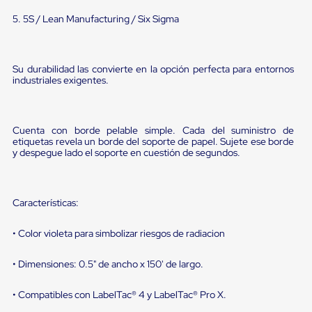
portátiles
de
5. 5S / Lean Manufacturing / Six Sigma
Cargas
Convencionales
Sellos
para
Su durabilidad las convierte en la opción perfecta para entornos
Puertas
industriales exigentes.
de
andén
Sellos
de
Cuenta con borde pelable simple. Cada del suministro de
Cabezal
etiquetas revela un borde del soporte de papel. Sujete ese borde
Fijo
y despegue lado el soporte en cuestión de segundos.
Sellos
de
Cabezal
Colgante
Características:
Cortina
Retenedores
• Color violeta para simbolizar riesgos de radiacion
de
andén
Retenedores
• Dimensiones: 0.5" de ancho x 150' de largo.
de
andén
• Compatibles con LabelTac® 4 y LabelTac® Pro X.
con