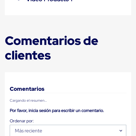
Plastico
Tarimas
de
Plastico
para
Buenas
Comentarios de
Prácticas
de
Manufactura
clientes
Tarimas
de
Plastico
para
Exportación
Tarimas
de
Comentarios
Plastico
Rackeables
Cargando el resumen…
Tarimas
de
Por favor, inicia sesión para escribir un comentario.
Plastico
Multiusos
Esquineros
Angulos
Más reciente
de