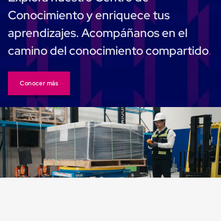
Cinta
Conocimiento y enriquece tus
de
Aislar
aprendizajes. Acompáñanos en el
Cinta
de
camino del conocimiento compartido
Aluminio
Cinta
de
Papel
Conocer más
Cinta
de
Seguridad
Masking
Tape
Cinta
Adhesiva
Transparente
y
Canela
Cinta
Flejadora
Cinta
Tipo
Diurex