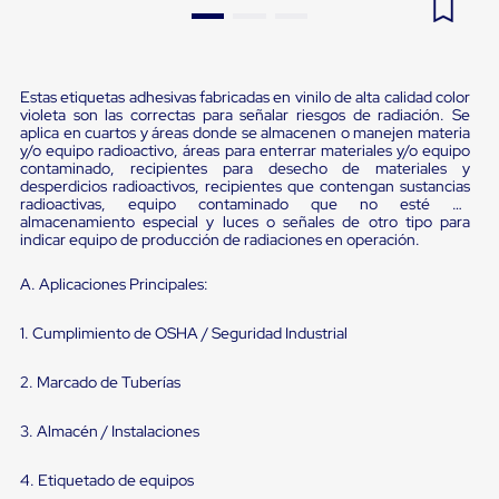
Pestañas
9
.
flejadora
de
Borde
10
.
slip sheet
de
Estas etiquetas adhesivas fabricadas en vinilo de alta calidad color
andén
violeta son las correctas para señalar riesgos de radiación. Se
Pestañas
aplica en cuartos y áreas donde se almacenen o manejen materia
de
y/o equipo radioactivo, áreas para enterrar materiales y/o equipo
Borde
contaminado, recipientes para desecho de materiales y
de
desperdicios radioactivos, recipientes que contengan sustancias
andén
radioactivas, equipo contaminado que no esté en
Mecánicas
almacenamiento especial y luces o señales de otro tipo para
Pestañas
indicar equipo de producción de radiaciones en operación.
de
Borde
A. Aplicaciones Principales:
de
andén
1. Cumplimiento de OSHA / Seguridad Industrial
Hidráulicas
Rampas
de
2. Marcado de Tuberías
patio
portátiles
3. Almacén / Instalaciones
Rampas
de
patio
4. Etiquetado de equipos