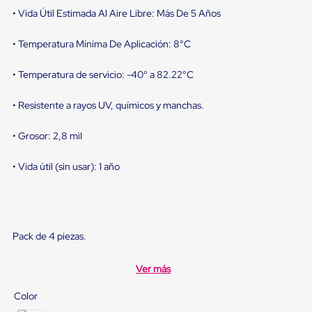
sistema
• Vida Útil Estimada Al Aire Libre: Más De 5 Años
de
retención
de
• Temperatura Mínima De Aplicación: 8°C
ruedas
Retenedores
• Temperatura de servicio: -40° a 82.22°C
de
andén
Automáticos
• Resistente a rayos UV, químicos y manchas.
Retenedores
de
• Grosor: 2,8 mil
Andén
Multi
Transportes
• Vida útil (sin usar): 1 año
Controles
de
Muelle/Andén
Controles
de
Pack de 4 piezas.
Muelle/Andén
Básico
Controles
Ver más
de
Muelle/Andén
Color
Integral