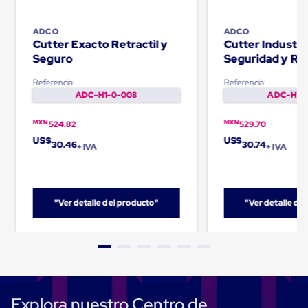
Carton
Corrugado
ADCO
ADCO
Freezer
Cutter Exacto Retractil y
Cutter Industri
Spacers
Seguro
Seguridad y Ret
Separador
para
Referencia:
Referencia:
Congelación
ADC-H1-0-008
ADC-H1-0
Estandar
Separador
para
MXN
MXN
524.82
529.70
Congelación
US$
US$
30.46
30.74
Ultra
+ IVA
+ IVA
Flujo
Cintas
protectoras
Cintas
"Ver detalle del producto"
"Ver detalle de
adhesivas
Cinta
de
Tela
Cinta
para
Ductos
y
Explora nuestro Centro de
Tuberias