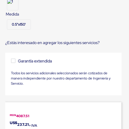
Diablito
de
carga
Medida
Diablito
eléctrico
0.5"x150'
Diablito
manual
Plataformas
de
¿Estás interesado en agregar los siguientes servicios?
carga
Jaulas
de
Garantía extendida
Distribución
Ultima
Todos los servicios adicionales seleccionados serán cotizados de
Milla
manera independiente por nuestro departamento de Ingeniería y
Dollies
Servicio.
para
Charolas
Plásticas
Contenedores
Metálicos
Colapsables
Jaulas
MXN
4087.51
de
US$
237.21
Distribución
+ IVA