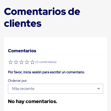
Plastico
Tarimas
Comentarios de
de
Plastico
clientes
para
Buenas
Prácticas
de
Manufactura
Tarimas
de
Comentarios
Plastico
para
Exportación
☆
☆
☆
☆
☆
(0 comentarios)
Tarimas
de
Por favor, inicia sesión para escribir un comentario.
Plastico
Rackeables
Tarimas
de
Más reciente
Plastico
Multiusos
No hay comentarios.
Esquineros
Angulos
de