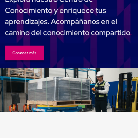
Cinta
Conocimiento y enriquece tus
de
Aislar
aprendizajes. Acompáñanos en el
Cinta
de
camino del conocimiento compartido
Aluminio
Cinta
de
Papel
Conocer más
Cinta
de
Seguridad
Masking
Tape
Cinta
Adhesiva
Transparente
y
Canela
Cinta
Flejadora
Cinta
Tipo
Diurex