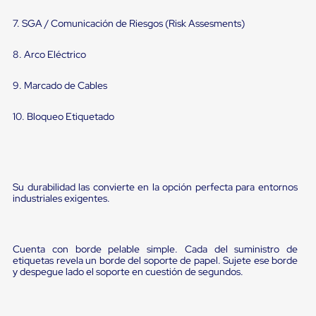
portátiles
de
7. SGA / Comunicación de Riesgos (Risk Assesments)
Cargas
Convencionales
Sellos
8. Arco Eléctrico
para
Puertas
9. Marcado de Cables
de
andén
Sellos
10. Bloqueo Etiquetado
de
Cabezal
Fijo
Sellos
de
Su durabilidad las convierte en la opción perfecta para entornos
Cabezal
industriales exigentes.
Colgante
Cortina
Retenedores
de
Cuenta con borde pelable simple. Cada del suministro de
andén
etiquetas revela un borde del soporte de papel. Sujete ese borde
Retenedores
y despegue lado el soporte en cuestión de segundos.
de
andén
con