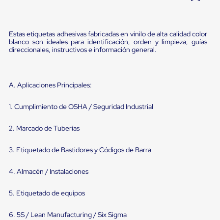
Pestañas
9
.
flejadora
de
Borde
10
.
cámara cph
Estas etiquetas adhesivas fabricadas en vinilo de alta calidad color
de
blanco son ideales para identificación, orden y limpieza, guías
andén
direccionales, instructivos e información general.
Pestañas
de
Borde
de
A. Aplicaciones Principales:
andén
Mecánicas
Pestañas
1. Cumplimiento de OSHA / Seguridad Industrial
de
Borde
2. Marcado de Tuberías
de
andén
Hidráulicas
3. Etiquetado de Bastidores y Códigos de Barra
Rampas
de
4. Almacén / Instalaciones
patio
portátiles
5. Etiquetado de equipos
Rampas
de
patio
6. 5S / Lean Manufacturing / Six Sigma