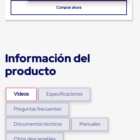
Ultima
Milla
Comprar ahora
Anti-
Robo
Hormiga
Estanterías
Móviles
MRO
Distribución
Equipos
Información del
Móviles
Diablitos
producto
de
carga
Empaque
y
Embalaje
Videos
Especificaciones
Playo
Emplaye
Preguntas frecuentes
Stretch
Film
Automatico
Documentos técnicos
Manuales
Emplaye
Manual
Plastico
Otros descargables