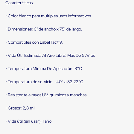
sistema
Características:
de
retención
• Color blanco para multiples usos informativos
de
ruedas
Retenedores
• Dimensiones: 6" de ancho x 75' de largo.
de
andén
• Compatibles con LabelTac® 9.
Automáticos
Retenedores
de
• Vida Útil Estimada Al Aire Libre: Más De 5 Años
Andén
Multi
• Temperatura Mínima De Aplicación: 8°C
Transportes
Controles
de
• Temperatura de servicio: -40° a 82.22°C
Muelle/Andén
Controles
• Resistente a rayos UV, químicos y manchas.
de
Muelle/Andén
• Grosor: 2,8 mil
Básico
Controles
de
• Vida útil (sin usar): 1 año
Muelle/Andén
Integral