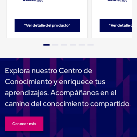
+ IVA
+ IVA
Carton
Corrugado
Freezer
Spacers
"Ver detalle del producto"
"Ver detalle de
Separador
para
Congelación
Estandar
Separador
para
Congelación
Ultra
Explora nuestro Centro de
Flujo
Cintas
Conocimiento y enriquece tus
protectoras
Cintas
aprendizajes. Acompáñanos en el
adhesivas
Cinta
camino del conocimiento compartido
de
Tela
Cinta
para
Conocer más
Ductos
y
Tuberias