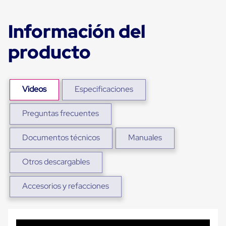
Ultima
Milla
Anti-
Información del
Robo
Hormiga
producto
Estanterías
Móviles
MRO
Distribución
Equipos
Videos
Especificaciones
Móviles
Diablitos
de
Preguntas frecuentes
carga
Empaque
Documentos técnicos
Manuales
y
Embalaje
Playo
Otros descargables
Emplaye
Stretch
Film
Accesorios y refacciones
Automatico
Emplaye
Manual
Plastico