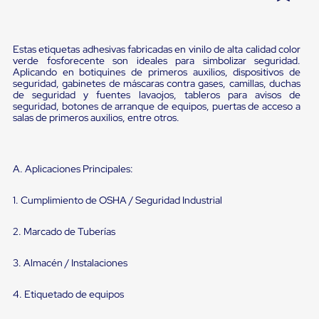
Pestañas
9
.
flejadora
de
Borde
10
.
cámara cph
Estas etiquetas adhesivas fabricadas en vinilo de alta calidad color
de
verde fosforecente son ideales para simbolizar seguridad.
andén
Aplicando en botiquines de primeros auxilios, dispositivos de
Pestañas
seguridad, gabinetes de máscaras contra gases, camillas, duchas
de
de seguridad y fuentes lavaojos, tableros para avisos de
Borde
seguridad, botones de arranque de equipos, puertas de acceso a
de
salas de primeros auxilios, entre otros.
andén
Mecánicas
Pestañas
de
A. Aplicaciones Principales:
Borde
de
1. Cumplimiento de OSHA / Seguridad Industrial
andén
Hidráulicas
Rampas
2. Marcado de Tuberías
de
patio
3. Almacén / Instalaciones
portátiles
Rampas
de
4. Etiquetado de equipos
patio