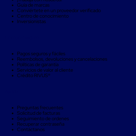
Máquinas
Guía de marcas
de
Conviértete en un proveedor verificado
Plato
Centro de conocimiento
Giratorio
Inversionistas
para
Película
Automática
Compra Seguro
Máquina
de
Brazo
Pagos seguros y fáciles
Giratorio
Reembolsos, devoluciones y cancelaciones
para
Políticas de garantía
Película
Servicios de valor al cliente
Automática
Crédito RIVUS®
Robots
de
emplayes
Ayuda
Robots
de
emplayes
Preguntas frecuentes
Automáticos
Solicitud de facturas
Robots
Seguimiento de ordenes
de
Recuperar contraseña
emplayes
Contáctanos
móvil