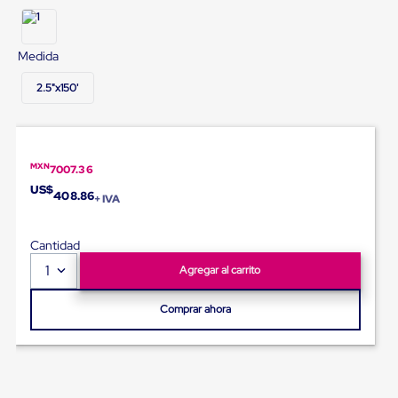
Diablito
de
carga
Diablito
Medida
eléctrico
Diablito
2.5"x150'
manual
Plataformas
de
carga
Jaulas
MXN
7007.36
de
US$
Distribución
408.86
+ IVA
Ultima
Milla
Dollies
Cantidad
para
1
Agregar al carrito
Charolas
Plásticas
Contenedores
Comprar ahora
Metálicos
Colapsables
Jaulas
de
Distribución