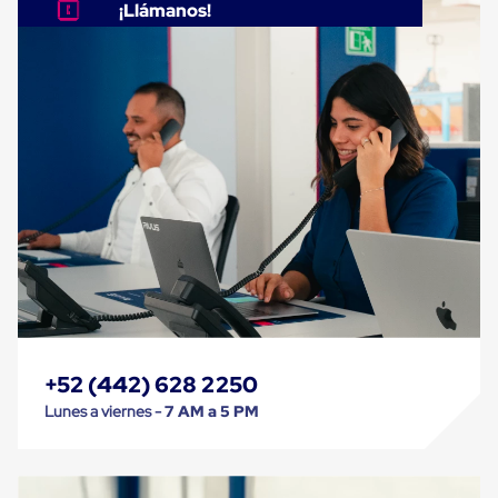
Despachador
¡Llámanos!
de
Cinta
Fleje
Fleje
Plástico
PP
(Polipropileno)
Fleje
Plástico
PET
(Polyester)
Fleje
de
Acero
Sellos
para
Fleje
Bolsas
de
+52 (442) 628 2250
aire
Lunes a viernes -
7 AM a 5 PM
Bolsas
de
Aire
Papel