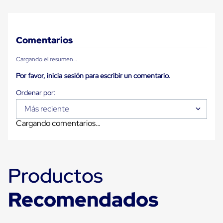
Plastico
Tarimas
de
Plastico
Comentarios
para
Buenas
Prácticas
Cargando el resumen…
de
Por favor, inicia sesión para escribir un comentario.
Manufactura
Tarimas
de
Plastico
Más reciente
para
Exportación
Cargando comentarios…
Tarimas
de
Plastico
Rackeables
Tarimas
Productos
de
Plastico
Recomendados
Multiusos
Esquineros
Angulos
de