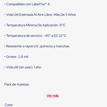
sistema
• Compatibles con LabelTac® 4.
de
retención
de
• Vida Útil Estimada Al Aire Libre: Más De 5 Años
ruedas
Retenedores
• Temperatura Mínima De Aplicación: 8°C
de
andén
Automáticos
• Temperatura de servicio: -40° a 82.22°C
Retenedores
de
• Resistente a rayos UV, químicos y manchas.
Andén
Multi
Transportes
• Grosor: 2,8 mil
Controles
de
• Vida útil (sin usar): 1 año
Muelle/Andén
Controles
de
Muelle/Andén
Pack de 4 piezas.
Básico
Controles
de
Ver más
Muelle/Andén
Integral
Color