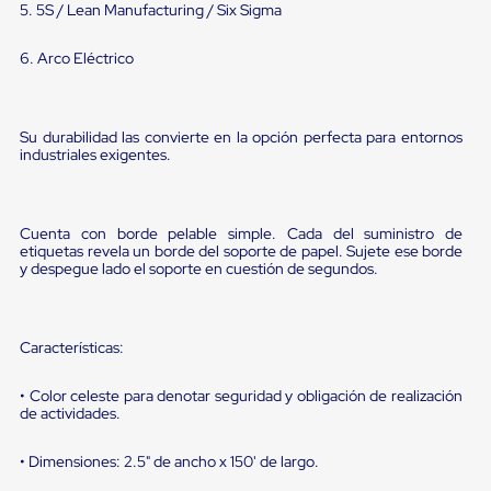
portátiles
5. 5S / Lean Manufacturing / Six Sigma
de
Cargas
6. Arco Eléctrico
Convencionales
Sellos
para
Puertas
Su durabilidad las convierte en la opción perfecta para entornos
de
industriales exigentes.
andén
Sellos
de
Cabezal
Cuenta con borde pelable simple. Cada del suministro de
Fijo
etiquetas revela un borde del soporte de papel. Sujete ese borde
Sellos
y despegue lado el soporte en cuestión de segundos.
de
Cabezal
Colgante
Cortina
Características:
Retenedores
de
andén
• Color celeste para denotar seguridad y obligación de realización
de actividades.
Retenedores
de
andén
• Dimensiones: 2.5" de ancho x 150' de largo.
con