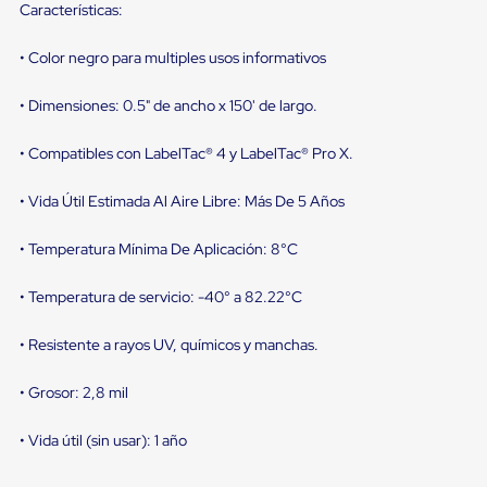
sistema
Características:
de
retención
• Color negro para multiples usos informativos
de
ruedas
Retenedores
• Dimensiones: 0.5" de ancho x 150' de largo.
de
andén
• Compatibles con LabelTac® 4 y LabelTac® Pro X.
Automáticos
Retenedores
de
• Vida Útil Estimada Al Aire Libre: Más De 5 Años
Andén
Multi
• Temperatura Mínima De Aplicación: 8°C
Transportes
Controles
de
• Temperatura de servicio: -40° a 82.22°C
Muelle/Andén
Controles
• Resistente a rayos UV, químicos y manchas.
de
Muelle/Andén
• Grosor: 2,8 mil
Básico
Controles
de
• Vida útil (sin usar): 1 año
Muelle/Andén
Integral