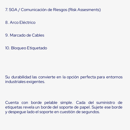
portátiles
de
7. SGA / Comunicación de Riesgos (Risk Assesments)
Cargas
Convencionales
Sellos
8. Arco Eléctrico
para
Puertas
9. Marcado de Cables
de
andén
Sellos
10. Bloqueo Etiquetado
de
Cabezal
Fijo
Sellos
de
Su durabilidad las convierte en la opción perfecta para entornos
Cabezal
industriales exigentes.
Colgante
Cortina
Retenedores
de
Cuenta con borde pelable simple. Cada del suministro de
andén
etiquetas revela un borde del soporte de papel. Sujete ese borde
Retenedores
y despegue lado el soporte en cuestión de segundos.
de
andén
con