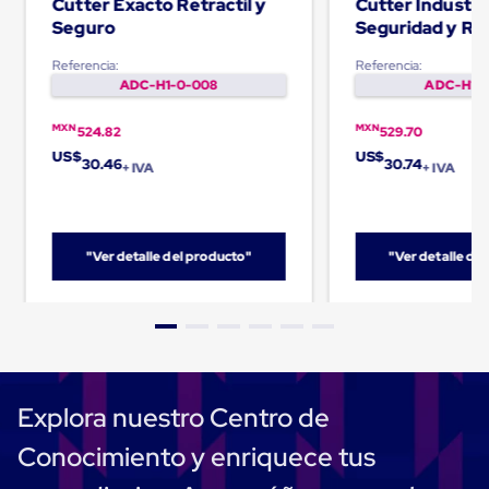
Cutter Exacto Retractil y
Cutter Industri
Carton
Seguro
Seguridad y Ret
Corrugado
Freezer
Referencia:
Referencia:
Spacers
ADC-H1-0-008
ADC-H1-0
Separador
para
MXN
MXN
Congelación
524.82
529.70
Estandar
US$
US$
30.46
30.74
+ IVA
+ IVA
Separador
para
Congelación
Ultra
Flujo
"Ver detalle del producto"
"Ver detalle de
Cintas
protectoras
Cintas
adhesivas
Cinta
de
Tela
Cinta
Explora nuestro Centro de
para
Ductos
Conocimiento y enriquece tus
y
Tuberias