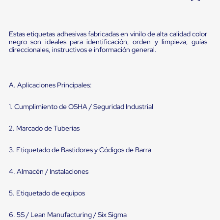
Pestañas
9
.
flejadora
de
Borde
10
.
slip sheet
Estas etiquetas adhesivas fabricadas en vinilo de alta calidad color
de
negro son ideales para identificación, orden y limpieza, guías
andén
direccionales, instructivos e información general.
Pestañas
de
Borde
de
A. Aplicaciones Principales:
andén
Mecánicas
Pestañas
1. Cumplimiento de OSHA / Seguridad Industrial
de
Borde
2. Marcado de Tuberías
de
andén
Hidráulicas
3. Etiquetado de Bastidores y Códigos de Barra
Rampas
de
4. Almacén / Instalaciones
patio
portátiles
5. Etiquetado de equipos
Rampas
de
patio
6. 5S / Lean Manufacturing / Six Sigma