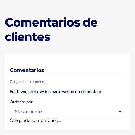
Plastico
Tarimas
de
Comentarios de
Plastico
para
Buenas
clientes
Prácticas
de
Manufactura
Tarimas
de
Plastico
para
Comentarios
Exportación
Tarimas
Cargando el resumen…
de
Plastico
Por favor, inicia sesión para escribir un comentario.
Rackeables
Tarimas
de
Más reciente
Plastico
Multiusos
Cargando comentarios…
Esquineros
Angulos
de