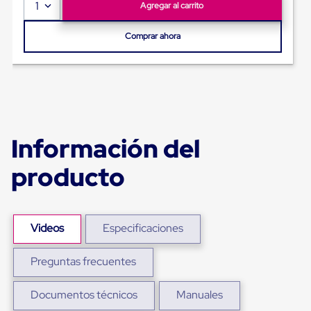
Ultima
1
Agregar al carrito
Milla
Anti-
Comprar ahora
Robo
Hormiga
Estanterías
Móviles
MRO
Distribución
Equipos
Móviles
Información del
Diablitos
de
carga
producto
Empaque
y
Embalaje
Playo
Videos
Especificaciones
Emplaye
Stretch
Film
Preguntas frecuentes
Automatico
Emplaye
Manual
Documentos técnicos
Manuales
Plastico