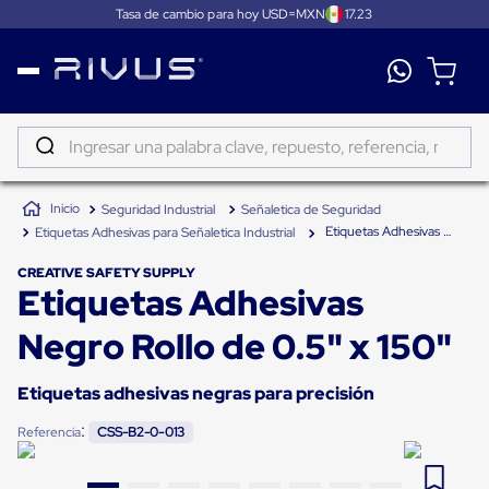
Tasa de cambio para hoy USD=MXN
17.23
Distribución
Puertas
de
Ingresar una palabra clave, repuesto, referencia, marca...
andén
Rampas
TÉRMINOS MÁS BUSCADOS
Niveladoras
Seguridad Industrial
Señaletica de Seguridad
de
1
.
patin
andén
Etiquetas Adhesivas Negro Rollo de 0.5" x 150"
Etiquetas Adhesivas para Señaletica Industrial
2
.
tambos
Rampas
niveladoras
CREATIVE SAFETY SUPPLY
3
.
proyector
Etiquetas Adhesivas
de
andén
4
.
taylor dunn
hidráulicas
Negro Rollo de 0.5" x 150"
Rampas
5
.
monitor 7
niveladoras
neumáticas
Etiquetas adhesivas negras para precisión
6
.
fleje
Rampas
niveladoras
:
Referencia
CSS-B2-0-013
7
.
emplayadora
de
andén
8
.
emplayadora plato giratorio
mecánicas