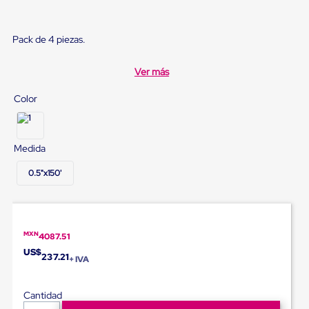
Diablito
de
carga
Pack de 4 piezas.
Diablito
eléctrico
Diablito
Ver más
manual
Plataformas
Color
de
carga
Jaulas
de
Medida
Distribución
Ultima
0.5"x150'
Milla
Dollies
para
Charolas
Plásticas
MXN
4087.51
Contenedores
Metálicos
US$
237.21
+ IVA
Colapsables
Jaulas
de
Cantidad
Distribución