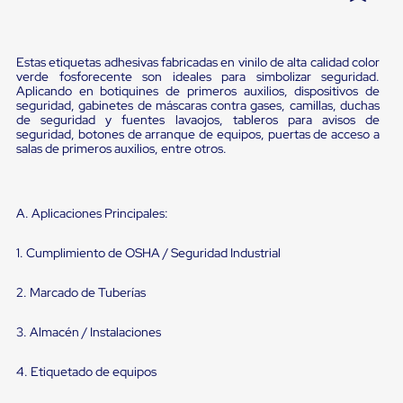
Pestañas
9
.
slip sheet
de
Borde
10
.
flejadora
Estas etiquetas adhesivas fabricadas en vinilo de alta calidad color
de
verde fosforecente son ideales para simbolizar seguridad.
andén
Aplicando en botiquines de primeros auxilios, dispositivos de
Pestañas
seguridad, gabinetes de máscaras contra gases, camillas, duchas
de
de seguridad y fuentes lavaojos, tableros para avisos de
Borde
seguridad, botones de arranque de equipos, puertas de acceso a
de
salas de primeros auxilios, entre otros.
andén
Mecánicas
Pestañas
de
A. Aplicaciones Principales:
Borde
de
1. Cumplimiento de OSHA / Seguridad Industrial
andén
Hidráulicas
Rampas
2. Marcado de Tuberías
de
patio
3. Almacén / Instalaciones
portátiles
Rampas
de
4. Etiquetado de equipos
patio