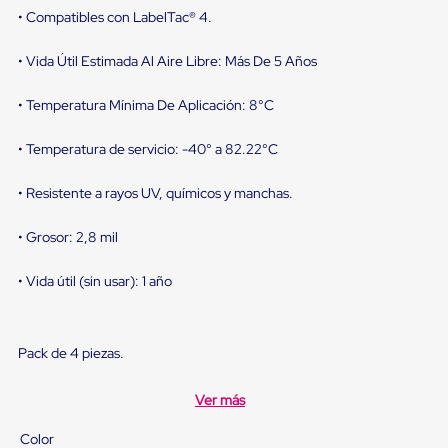
sistema
• Compatibles con LabelTac® 4.
de
retención
de
• Vida Útil Estimada Al Aire Libre: Más De 5 Años
ruedas
Retenedores
• Temperatura Mínima De Aplicación: 8°C
de
andén
Automáticos
• Temperatura de servicio: -40° a 82.22°C
Retenedores
de
• Resistente a rayos UV, químicos y manchas.
Andén
Multi
Transportes
• Grosor: 2,8 mil
Controles
de
• Vida útil (sin usar): 1 año
Muelle/Andén
Controles
de
Muelle/Andén
Pack de 4 piezas.
Básico
Controles
de
Ver más
Muelle/Andén
Integral
Color