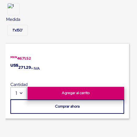
Diablito
de
carga
Diablito
Medida
eléctrico
Diablito
1"x150'
manual
Plataformas
de
carga
Jaulas
MXN
4671.52
de
US$
Distribución
271.29
+ IVA
Ultima
Milla
Dollies
Cantidad
para
1
Agregar al carrito
Charolas
Plásticas
Contenedores
Comprar ahora
Metálicos
Colapsables
Jaulas
de
Distribución