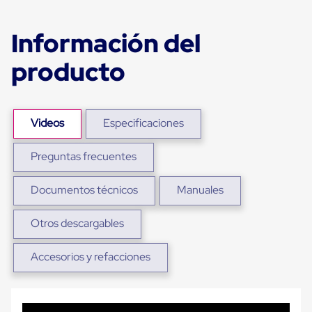
Ultima
Milla
Anti-
Información del
Robo
Hormiga
producto
Estanterías
Móviles
MRO
Distribución
Equipos
Videos
Especificaciones
Móviles
Diablitos
de
Preguntas frecuentes
carga
Empaque
Documentos técnicos
Manuales
y
Embalaje
Playo
Otros descargables
Emplaye
Stretch
Film
Accesorios y refacciones
Automatico
Emplaye
Manual
Plastico