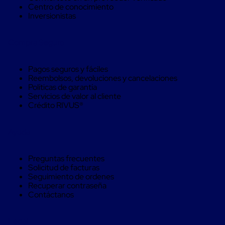
Máquinas
Centro de conocimiento
de
Inversionistas
Plato
Giratorio
para
Compra Seguro
Película
Automática
Máquina
Pagos seguros y fáciles
de
Reembolsos, devoluciones y cancelaciones
Brazo
Políticas de garantía
Giratorio
Servicios de valor al cliente
para
Crédito RIVUS®
Película
Automática
Robots
Ayuda
de
emplayes
Robots
Preguntas frecuentes
de
Solicitud de facturas
emplayes
Seguimiento de ordenes
Automáticos
Recuperar contraseña
Robots
Contáctanos
de
emplayes
móvil
Legal