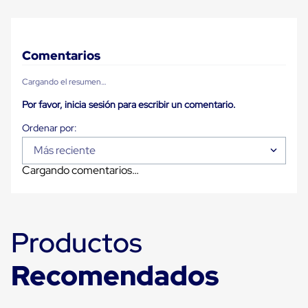
Plastico
Tarimas
de
Plastico
Comentarios
para
Buenas
Prácticas
Cargando el resumen…
de
Por favor, inicia sesión para escribir un comentario.
Manufactura
Tarimas
de
Plastico
Más reciente
para
Exportación
Cargando comentarios…
Tarimas
de
Plastico
Rackeables
Tarimas
Productos
de
Plastico
Recomendados
Multiusos
Esquineros
Angulos
de