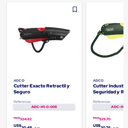
Carton
Plastico
Esquineros
de
Carton
Esquineros
Plasticos
Soluciones
de
Embalaje
Tiersheet
Layer
Pad
Plastico
Laminas
de
ADCO
ADCO
Cutter Exacto Retractil y
Cutter Industri
Carton
Tiersheet
Seguro
Seguridad y Ret
Hojas
de
Referencia:
Referencia:
Carton
ADC-H1-0-008
ADC-H1-0
Anti
Deslizamiento
MXN
MXN
524.82
529.70
Separador
US$
US$
de
30.48
30.76