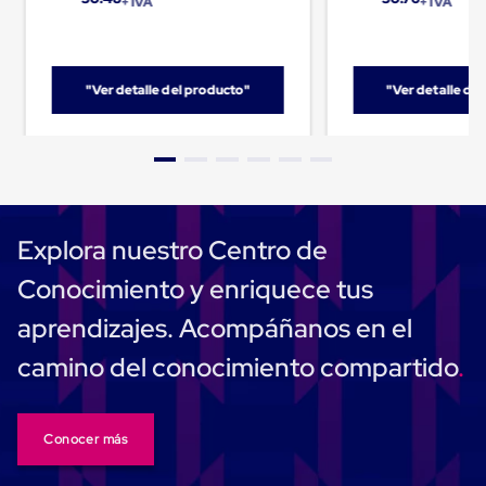
+ IVA
+ IVA
Carton
Corrugado
Freezer
Spacers
"Ver detalle del producto"
"Ver detalle de
Separador
para
Congelación
Estandar
Separador
para
Congelación
Ultra
Explora nuestro Centro de
Flujo
Cintas
Conocimiento y enriquece tus
protectoras
Cintas
aprendizajes. Acompáñanos en el
adhesivas
Cinta
camino del conocimiento compartido
de
Tela
Cinta
para
Conocer más
Ductos
y
Tuberias