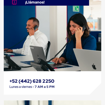
Despachador
¡Llámanos!
de
Cinta
Fleje
Fleje
Plástico
PP
(Polipropileno)
Fleje
Plástico
PET
(Polyester)
Fleje
de
Acero
Sellos
para
Fleje
Bolsas
de
+52 (442) 628 2250
aire
Lunes a viernes -
7 AM a 5 PM
Bolsas
de
Aire
Papel