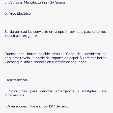
portátiles
5. 5S / Lean Manufacturing / Six Sigma
de
Cargas
6. Arco Eléctrico
Convencionales
Sellos
para
Puertas
Su durabilidad las convierte en la opción perfecta para entornos
de
industriales exigentes.
andén
Sellos
de
Cabezal
Cuenta con borde pelable simple. Cada del suministro de
Fijo
etiquetas revela un borde del soporte de papel. Sujete ese borde
Sellos
y despegue lado el soporte en cuestión de segundos.
de
Cabezal
Colgante
Cortina
Características:
Retenedores
de
andén
• Color rosa para denotar emergencia y multiples usos
informativos.
Retenedores
de
andén
• Dimensiones: 1" de ancho x 150' de largo.
con