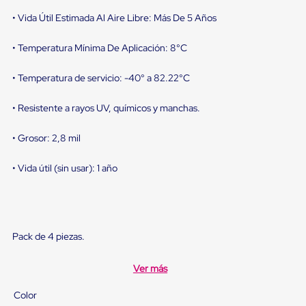
sistema
de
• Vida Útil Estimada Al Aire Libre: Más De 5 Años
retención
de
• Temperatura Mínima De Aplicación: 8°C
ruedas
Retenedores
de
• Temperatura de servicio: -40° a 82.22°C
andén
Automáticos
• Resistente a rayos UV, químicos y manchas.
Retenedores
de
Andén
• Grosor: 2,8 mil
Multi
Transportes
• Vida útil (sin usar): 1 año
Controles
de
Muelle/Andén
Controles
de
Muelle/Andén
Pack de 4 piezas.
Básico
Controles
Ver más
de
Muelle/Andén
Color
Integral