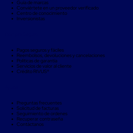
Máquinas
Guía de marcas
de
Conviértete en un proveedor verificado
Plato
Centro de conocimiento
Giratorio
Inversionistas
para
Película
Compra Seguro
Automática
Máquina
de
Pagos seguros y fáciles
Brazo
Reembolsos, devoluciones y cancelaciones
Giratorio
Políticas de garantía
para
Servicios de valor al cliente
Película
Crédito RIVUS®
Automática
Robots
de
Ayuda
emplayes
Robots
de
Preguntas frecuentes
emplayes
Solicitud de facturas
Automáticos
Seguimiento de ordenes
Robots
Recuperar contraseña
de
Contáctanos
emplayes
móvil