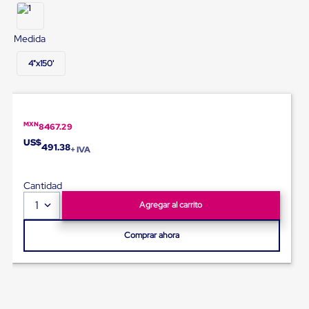
Diablito
de
carga
Medida
Diablito
eléctrico
4"x150'
Diablito
manual
Plataformas
de
carga
MXN
Jaulas
8467.29
de
US$
491.38
+ IVA
Distribución
Ultima
Milla
Cantidad
Dollies
para
1
Agregar al carrito
Charolas
Plásticas
Comprar ahora
Contenedores
Metálicos
Colapsables
Jaulas
de
Distribución