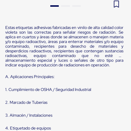
Pestañas
9
.
flejadora
de
Borde
10
.
saving
de
andén
Estas etiquetas adhesivas fabricadas en vinilo de alta calidad color
Pestañas
violeta son las correctas para señalar riesgos de radiación. Se
de
aplica en cuartos y áreas donde se almacenen o manejen materia
Borde
y/o equipo radioactivo, áreas para enterrar materiales y/o equipo
contaminado, recipientes para desecho de materiales y
de
desperdicios radioactivos, recipientes que contengan sustancias
andén
radioactivas, equipo contaminado que no esté en
Mecánicas
almacenamiento especial y luces o señales de otro tipo para
Pestañas
indicar equipo de producción de radiaciones en operación.
de
Borde
A. Aplicaciones Principales:
de
andén
Hidráulicas
1. Cumplimiento de OSHA / Seguridad Industrial
Rampas
de
2. Marcado de Tuberías
patio
portátiles
Rampas
3. Almacén / Instalaciones
de
patio
4. Etiquetado de equipos