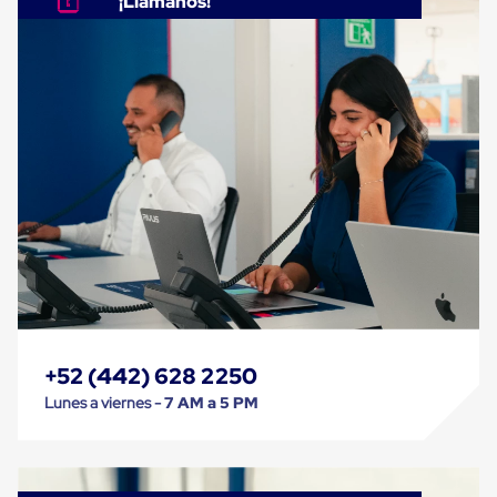
Despachador
¡Llámanos!
de
Cinta
Fleje
Fleje
Plástico
PP
(Polipropileno)
Fleje
Plástico
PET
(Polyester)
Fleje
de
Acero
Sellos
para
Fleje
Bolsas
+52 (442) 628 2250
de
aire
Lunes a viernes -
7 AM a 5 PM
Bolsas
de
Aire
Papel