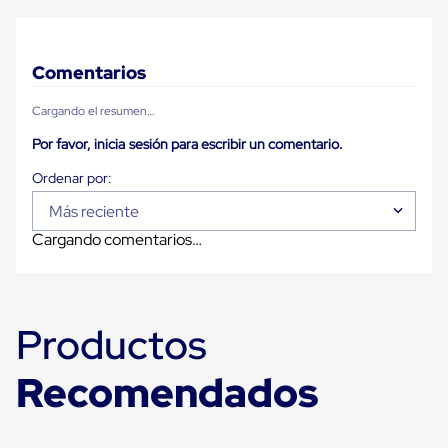
Plastico
Tarimas
de
Plastico
Comentarios
para
Buenas
Cargando el resumen…
Prácticas
de
Por favor, inicia sesión para escribir un comentario.
Manufactura
Tarimas
de
Plastico
Más reciente
para
Cargando comentarios…
Exportación
Tarimas
de
Plastico
Rackeables
Productos
Tarimas
de
Plastico
Recomendados
Multiusos
Esquineros
Angulos
de