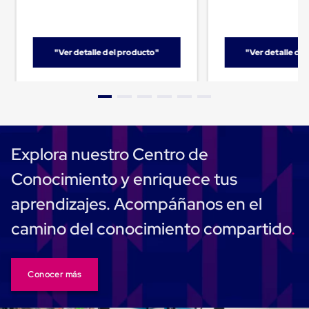
Carton
Corrugado
Freezer
Spacers
"Ver detalle del producto"
"Ver detalle de
Separador
para
Congelación
Estandar
Separador
para
Congelación
Ultra
Explora nuestro Centro de
Flujo
Cintas
Conocimiento y enriquece tus
protectoras
Cintas
aprendizajes. Acompáñanos en el
adhesivas
Cinta
camino del conocimiento compartido
de
Tela
Cinta
para
Conocer más
Ductos
y
Tuberias