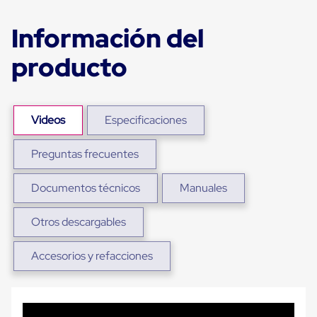
Ultima
Milla
Información del
Anti-
Robo
Hormiga
producto
Estanterías
Móviles
MRO
Distribución
Equipos
Videos
Especificaciones
Móviles
Diablitos
Preguntas frecuentes
de
carga
Empaque
Documentos técnicos
Manuales
y
Embalaje
Playo
Otros descargables
Emplaye
Stretch
Accesorios y refacciones
Film
Automatico
Emplaye
Manual
Plastico