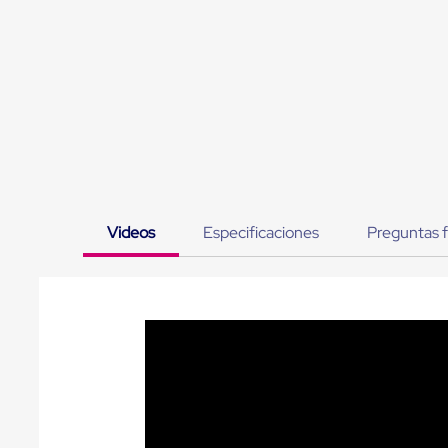
Jaulas
de
Distribución
Ultima
Milla
Anti-
Robo
Hormiga
Estanterías
Móviles
MRO
Distribución
Equipos
Videos
Especificaciones
Preguntas 
Móviles
Diablitos
de
carga
Empaque
y
Embalaje
Playo
Emplaye
Stretch
Film
Automatico