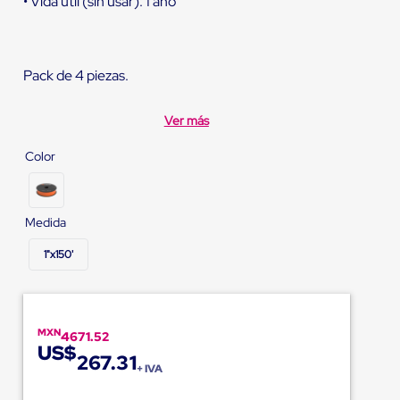
• Vida útil (sin usar): 1 año
Pack de 4 piezas.
Ver más
Color
Medida
1"x150'
MXN
4671.52
US$
267.31
+ IVA