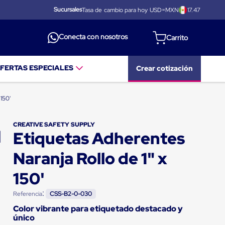
Sucursales
Tasa de cambio para hoy USD=MXN
17.47
Conecta con nosotros
FERTAS ESPECIALES
Crear cotización
 150'
CREATIVE SAFETY SUPPLY
Etiquetas Adherentes
Naranja Rollo de 1" x
150'
:
Referencia
CSS-B2-0-030
Color vibrante para etiquetado destacado y
único