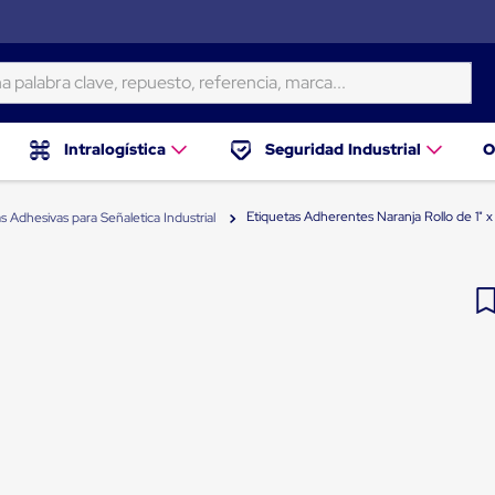
ra clave, repuesto, referencia, marca...
Intralogística
Seguridad Industrial
O
Etiquetas Adherentes Naranja Rollo de 1" x
s Adhesivas para Señaletica Industrial