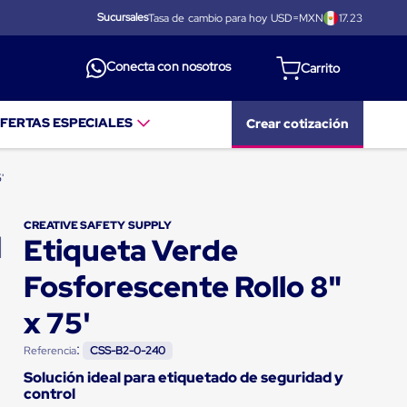
Sucursales
Tasa de cambio para hoy USD=MXN
17.23
Conecta con nosotros
FERTAS ESPECIALES
Crear cotización
'
CREATIVE SAFETY SUPPLY
Etiqueta Verde
Fosforescente Rollo 8"
x 75'
:
Referencia
CSS-B2-0-240
Solución ideal para etiquetado de seguridad y
control