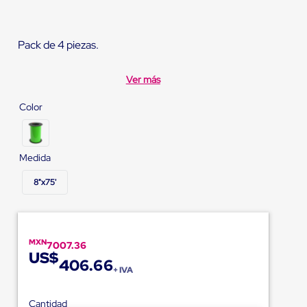
Pack de 4 piezas.
Ver más
Color
Medida
8"x75'
MXN
7007.36
US$
406.66
+ IVA
Cantidad