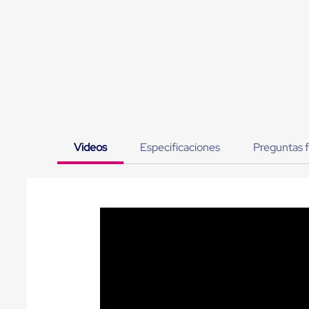
Jaulas
de
Distribución
Ultima
Milla
Anti-
Robo
Hormiga
Estanterías
Móviles
MRO
Distribución
Videos
Especificaciones
Preguntas 
Equipos
Móviles
Diablitos
de
carga
Empaque
y
Embalaje
Playo
Emplaye
Stretch
Film
Automatico