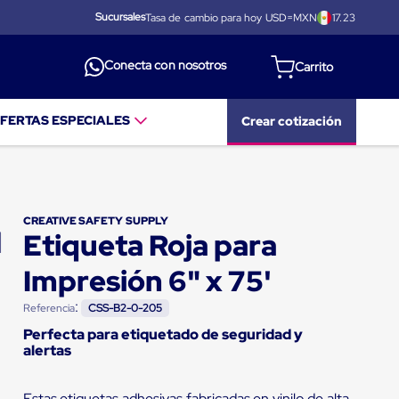
Sucursales
Tasa de cambio para hoy USD=MXN
17.23
Conecta con nosotros
FERTAS ESPECIALES
Crear cotización
CREATIVE SAFETY SUPPLY
Etiqueta Roja para
Impresión 6" x 75'
:
Referencia
CSS-B2-0-205
Perfecta para etiquetado de seguridad y
alertas
Estas etiquetas adhesivas fabricadas en vinilo de alta