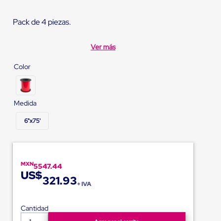
Pack de 4 piezas.
Ver más
Color
Medida
6"x75'
MXN
5547.44
US$
321.93
+ IVA
Cantidad