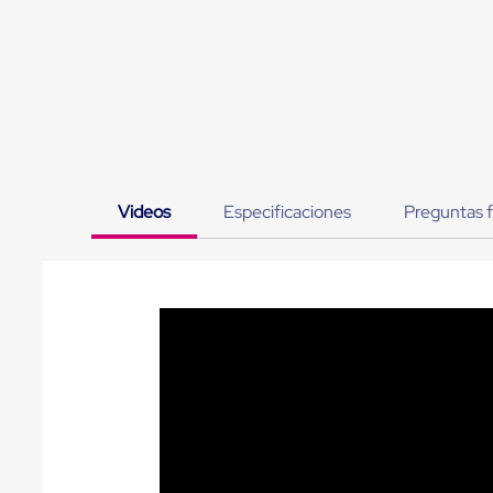
Jaulas
de
Distribución
Ultima
Milla
Anti-
Robo
Hormiga
Estanterías
Móviles
MRO
Videos
Especificaciones
Preguntas 
Distribución
Equipos
Móviles
Diablitos
de
carga
Empaque
y
Embalaje
Playo
Emplaye
Stretch
Film
Automatico