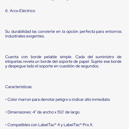
portátiles
de
Cargas
6. Arco Eléctrico
Convencionales
Sellos
para
Puertas
Su durabilidad las convierte en la opción perfecta para entornos
industriales exigentes.
de
andén
Sellos
de
Cuenta con borde pelable simple. Cada del suministro de
Cabezal
etiquetas revela un borde del soporte de papel. Sujete ese borde
Fijo
y despegue lado el soporte en cuestión de segundos.
Sellos
de
Cabezal
Colgante
Características:
Cortina
Retenedores
de
• Color marron para denotar peligro o indicar alto inmediato
andén
Retenedores
• Dimensiones: 4" de ancho x 150' de largo.
de
andén
con
• Compatibles con LabelTac® 4 y LabelTac® Pro X.