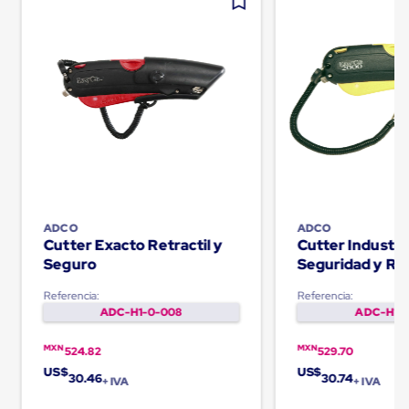
Carton
Plastico
Esquineros
de
Carton
Esquineros
Plasticos
Soluciones
de
Embalaje
Tiersheet
Layer
Pad
Plastico
ADCO
ADCO
Laminas
Cutter Exacto Retractil y
Cutter Industri
de
Seguro
Seguridad y Ret
Carton
Tiersheet
Referencia:
Referencia:
Hojas
ADC-H1-0-008
ADC-H1-0
de
Carton
MXN
MXN
524.82
529.70
Anti
Deslizamiento
US$
US$
30.46
30.74
+ IVA
+ IVA
Separador
de