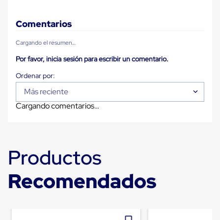
Plastico
Tarimas
de
Comentarios
Plastico
para
Cargando el resumen…
Buenas
Prácticas
Por favor, inicia sesión para escribir un comentario.
de
Manufactura
Tarimas
Más reciente
de
Plastico
Cargando comentarios…
para
Exportación
Tarimas
de
Plastico
Productos
Rackeables
Tarimas
Recomendados
de
Plastico
Multiusos
Esquineros
Angulos
de