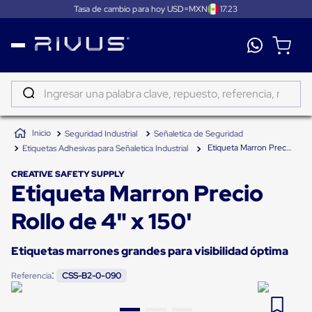
Tasa de cambio para hoy USD=MXN
17.23
Distribución
Puertas
de
Ingresar una palabra clave, repuesto, referencia, marca...
andén
Rampas
TÉRMINOS MÁS BUSCADOS
Niveladoras
Seguridad Industrial
Señaletica de Seguridad
de
1
.
patin
andén
Etiqueta Marron Precio Rollo de 4" x 150'
Etiquetas Adhesivas para Señaletica Industrial
2
.
tambos
Rampas
niveladoras
CREATIVE SAFETY SUPPLY
3
.
proyector
Etiqueta Marron Precio
de
andén
4
.
taylor dunn
hidráulicas
Rollo de 4" x 150'
Rampas
5
.
monitor 7
niveladoras
neumáticas
Etiquetas marrones grandes para visibilidad óptima
6
.
fleje
Rampas
niveladoras
:
Referencia
CSS-B2-0-090
7
.
emplayadora
de
andén
8
.
emplayadora plato giratorio
mecánicas