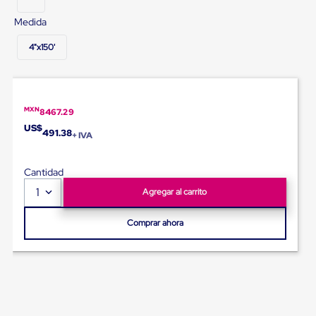
Diablito
de
Medida
carga
Diablito
4"x150'
eléctrico
Diablito
manual
Plataformas
de
MXN
8467.29
carga
US$
Jaulas
491.38
+ IVA
de
Distribución
Ultima
Cantidad
Milla
1
Agregar al carrito
Dollies
para
Charolas
Comprar ahora
Plásticas
Contenedores
Metálicos
Colapsables
Jaulas
de
Distribución