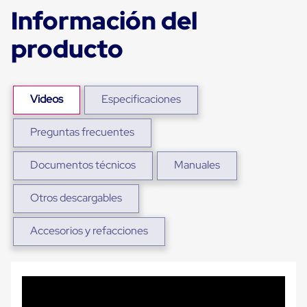
Ultima
Información del
Milla
Anti-
producto
Robo
Hormiga
Estanterías
Móviles
MRO
Videos
Especificaciones
Distribución
Equipos
Móviles
Preguntas frecuentes
Diablitos
de
Documentos técnicos
Manuales
carga
Empaque
y
Otros descargables
Embalaje
Playo
Emplaye
Accesorios y refacciones
Stretch
Film
Automatico
Emplaye
Manual
Plastico