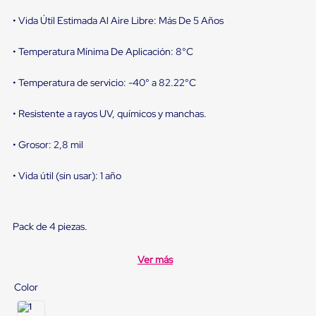
sistema
de
• Vida Útil Estimada Al Aire Libre: Más De 5 Años
retención
de
• Temperatura Mínima De Aplicación: 8°C
ruedas
Retenedores
de
• Temperatura de servicio: -40° a 82.22°C
andén
Automáticos
• Resistente a rayos UV, químicos y manchas.
Retenedores
de
Andén
• Grosor: 2,8 mil
Multi
Transportes
• Vida útil (sin usar): 1 año
Controles
de
Muelle/Andén
Controles
Pack de 4 piezas.
de
Muelle/Andén
Básico
Ver más
Controles
de
Color
Muelle/Andén
Integral