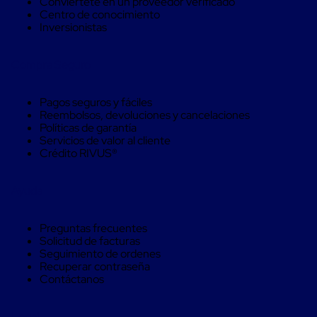
Conviértete en un proveedor verificado
Máquinas
Centro de conocimiento
de
Inversionistas
Plato
Giratorio
para
Compra Seguro
Película
Automática
Máquina
Pagos seguros y fáciles
de
Reembolsos, devoluciones y cancelaciones
Brazo
Políticas de garantía
Giratorio
Servicios de valor al cliente
para
Crédito RIVUS®
Película
Automática
Robots
Ayuda
de
emplayes
Robots
Preguntas frecuentes
de
Solicitud de facturas
emplayes
Seguimiento de ordenes
Automáticos
Recuperar contraseña
Robots
Contáctanos
de
emplayes
móvil
Legal