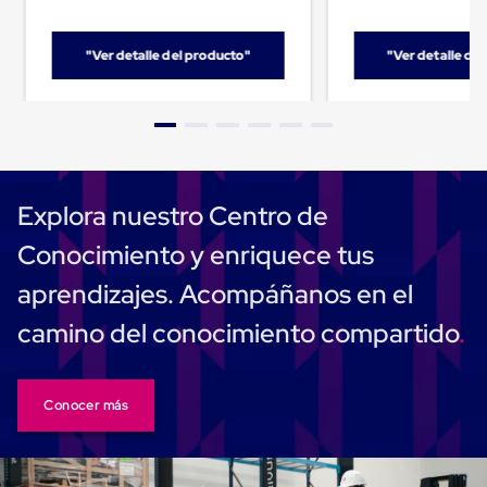
Carton
Corrugado
Freezer
"Ver detalle del producto"
"Ver detalle de
Spacers
Separador
para
Congelación
Estandar
Separador
para
Explora nuestro Centro de
Congelación
Ultra
Conocimiento y enriquece tus
Flujo
Cintas
aprendizajes. Acompáñanos en el
protectoras
Cintas
camino del conocimiento compartido
adhesivas
Cinta
de
Tela
Cinta
Conocer más
para
Ductos
y
Tuberias