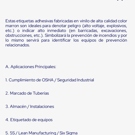
Pestañas
9
.
flejadora
de
Borde
10
.
slip sheet
Estas etiquetas adhesivas fabricadas en vinilo de alta calidad color
de
marron son ideales para denotar peligro (alto voltaje, explosivos,
andén
etc.) o indicar alto inmediato (en barricadas, excavaciones,
Pestañas
obstrucciones, etc.). Simbolizará la prevención de incendios y por
de
lo mismo servirá para identificar los equipos de prevención
Borde
relacionados.
de
andén
Mecánicas
Pestañas
A. Aplicaciones Principales:
de
Borde
1. Cumplimiento de OSHA / Seguridad Industrial
de
andén
Hidráulicas
2. Marcado de Tuberías
Rampas
de
3. Almacén / Instalaciones
patio
portátiles
Rampas
4. Etiquetado de equipos
de
patio
5. 5S / Lean Manufacturing / Six Sigma