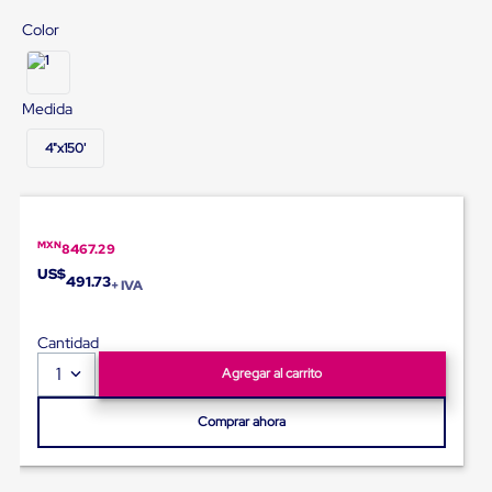
Diablito
de
Color
carga
Diablito
eléctrico
Diablito
Medida
manual
Plataformas
4"x150'
de
carga
Jaulas
de
Distribución
MXN
8467.29
Ultima
US$
Milla
491.73
+ IVA
Dollies
para
Charolas
Cantidad
Plásticas
1
Agregar al carrito
Contenedores
Metálicos
Colapsables
Comprar ahora
Jaulas
de
Distribución