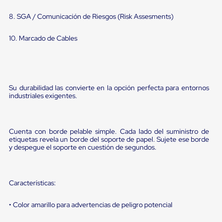
portátiles
de
8. SGA / Comunicación de Riesgos (Risk Assesments)
Cargas
Convencionales
Sellos
10. Marcado de Cables
para
Puertas
de
andén
Sellos
Su durabilidad las convierte en la opción perfecta para entornos
de
industriales exigentes.
Cabezal
Fijo
Sellos
de
Cuenta con borde pelable simple. Cada lado del suministro de
Cabezal
etiquetas revela un borde del soporte de papel. Sujete ese borde
Colgante
y despegue el soporte en cuestión de segundos.
Cortina
Retenedores
de
andén
Características:
Retenedores
de
• Color amarillo para advertencias de peligro potencial
andén
con