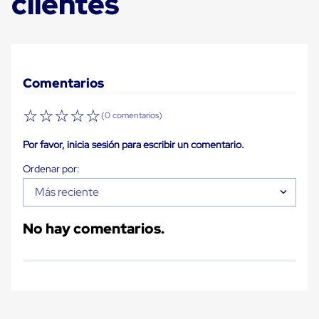
clientes
Plastico
Tarimas
de
Plastico
para
Buenas
Comentarios
Prácticas
de
Manufactura
☆
☆
☆
☆
☆
(0 comentarios)
Tarimas
de
Por favor, inicia sesión para escribir un comentario.
Plastico
para
Exportación
Tarimas
Más reciente
de
Plastico
Rackeables
No hay comentarios.
Tarimas
de
Plastico
Multiusos
Esquineros
Angulos
de