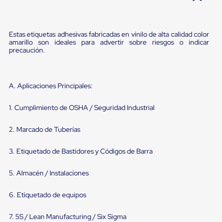
Pestañas
9
.
flejadora
de
Borde
10
.
slip sheet
Estas etiquetas adhesivas fabricadas en vinilo de alta calidad color
de
amarillo son ideales para advertir sobre riesgos o indicar
andén
precaución.
Pestañas
de
Borde
de
A. Aplicaciones Principales:
andén
Mecánicas
Pestañas
1. Cumplimiento de OSHA / Seguridad Industrial
de
Borde
2. Marcado de Tuberías
de
andén
Hidráulicas
3. Etiquetado de Bastidores y Códigos de Barra
Rampas
de
5. Almacén / Instalaciones
patio
portátiles
6. Etiquetado de equipos
Rampas
de
patio
7. 5S / Lean Manufacturing / Six Sigma