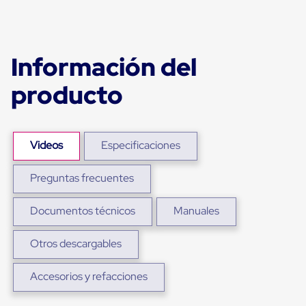
Ultima
Milla
Anti-
Robo
Hormiga
Información del
Estanterías
Móviles
producto
MRO
Distribución
Equipos
Móviles
Diablitos
Videos
Especificaciones
de
carga
Empaque
Preguntas frecuentes
y
Embalaje
Documentos técnicos
Manuales
Playo
Emplaye
Stretch
Otros descargables
Film
Automatico
Emplaye
Accesorios y refacciones
Manual
Plastico