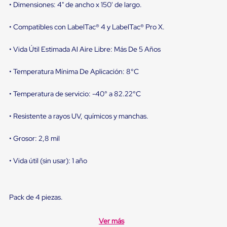
sistema
• Dimensiones: 4" de ancho x 150' de largo.
de
retención
• Compatibles con LabelTac® 4 y LabelTac® Pro X.
de
ruedas
Retenedores
• Vida Útil Estimada Al Aire Libre: Más De 5 Años
de
andén
• Temperatura Mínima De Aplicación: 8°C
Automáticos
Retenedores
de
• Temperatura de servicio: -40° a 82.22°C
Andén
Multi
• Resistente a rayos UV, químicos y manchas.
Transportes
Controles
de
• Grosor: 2,8 mil
Muelle/Andén
Controles
• Vida útil (sin usar): 1 año
de
Muelle/Andén
Básico
Controles
Pack de 4 piezas.
de
Muelle/Andén
Integral
Ver más