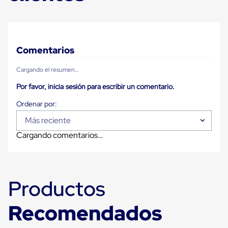
Plastico
Tarimas
de
Plastico
para
Comentarios
Buenas
Prácticas
de
Cargando el resumen…
Manufactura
Por favor, inicia sesión para escribir un comentario.
Tarimas
de
Plastico
para
Más reciente
Exportación
Tarimas
Cargando comentarios…
de
Plastico
Rackeables
Tarimas
de
Productos
Plastico
Multiusos
Recomendados
Esquineros
Angulos
de