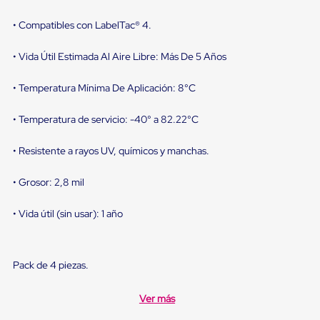
sistema
de
• Compatibles con LabelTac® 4.
retención
de
ruedas
• Vida Útil Estimada Al Aire Libre: Más De 5 Años
Retenedores
de
• Temperatura Mínima De Aplicación: 8°C
andén
Automáticos
Retenedores
• Temperatura de servicio: -40° a 82.22°C
de
Andén
• Resistente a rayos UV, químicos y manchas.
Multi
Transportes
Controles
• Grosor: 2,8 mil
de
Muelle/Andén
• Vida útil (sin usar): 1 año
Controles
de
Muelle/Andén
Básico
Pack de 4 piezas.
Controles
de
Muelle/Andén
Ver más
Integral