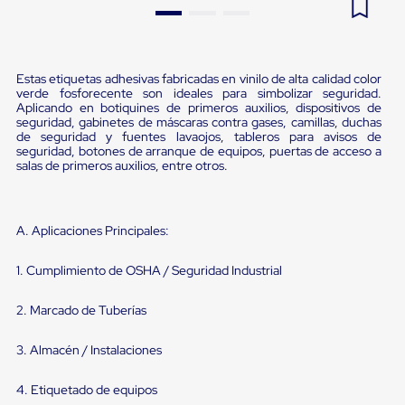
Pestañas
9
.
flejadora
de
Borde
10
.
slip sheet
de
Estas etiquetas adhesivas fabricadas en vinilo de alta calidad color
andén
verde fosforecente son ideales para simbolizar seguridad.
Pestañas
Aplicando en botiquines de primeros auxilios, dispositivos de
de
seguridad, gabinetes de máscaras contra gases, camillas, duchas
Borde
de seguridad y fuentes lavaojos, tableros para avisos de
de
seguridad, botones de arranque de equipos, puertas de acceso a
andén
salas de primeros auxilios, entre otros.
Mecánicas
Pestañas
de
Borde
A. Aplicaciones Principales:
de
andén
1. Cumplimiento de OSHA / Seguridad Industrial
Hidráulicas
Rampas
de
2. Marcado de Tuberías
patio
portátiles
3. Almacén / Instalaciones
Rampas
de
patio
4. Etiquetado de equipos