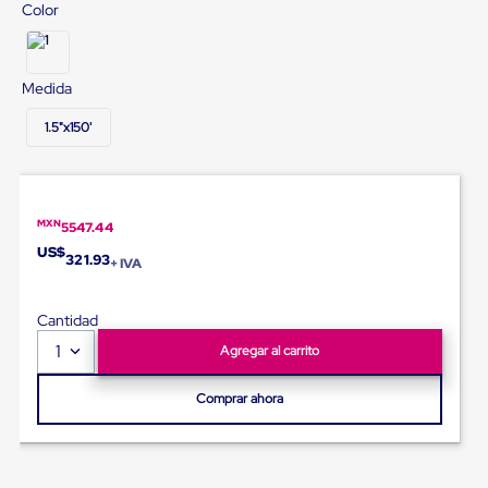
Diablito
Color
de
carga
Diablito
eléctrico
Medida
Diablito
manual
1.5"x150'
Plataformas
de
carga
Jaulas
de
MXN
5547.44
Distribución
US$
Ultima
321.93
+ IVA
Milla
Dollies
para
Cantidad
Charolas
1
Agregar al carrito
Plásticas
Contenedores
Metálicos
Comprar ahora
Colapsables
Jaulas
de
Distribución