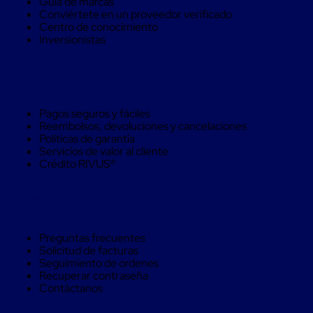
Guía de marcas
Máquinas
Conviértete en un proveedor verificado
de
Centro de conocimiento
Plato
Inversionistas
Giratorio
para
Película
Compra Seguro
Automática
Máquina
de
Pagos seguros y fáciles
Brazo
Reembolsos, devoluciones y cancelaciones
Giratorio
Políticas de garantía
para
Servicios de valor al cliente
Película
Crédito RIVUS®
Automática
Robots
de
Ayuda
emplayes
Robots
de
Preguntas frecuentes
emplayes
Solicitud de facturas
Automáticos
Seguimiento de ordenes
Robots
Recuperar contraseña
de
Contáctanos
emplayes
móvil