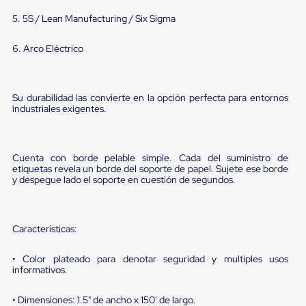
portátiles
de
5. 5S / Lean Manufacturing / Six Sigma
Cargas
Convencionales
6. Arco Eléctrico
Sellos
para
Puertas
de
Su durabilidad las convierte en la opción perfecta para entornos
andén
industriales exigentes.
Sellos
de
Cabezal
Fijo
Cuenta con borde pelable simple. Cada del suministro de
Sellos
etiquetas revela un borde del soporte de papel. Sujete ese borde
de
y despegue lado el soporte en cuestión de segundos.
Cabezal
Colgante
Cortina
Retenedores
Características:
de
andén
Retenedores
• Color plateado para denotar seguridad y multiples usos
informativos.
de
andén
con
• Dimensiones: 1.5" de ancho x 150' de largo.