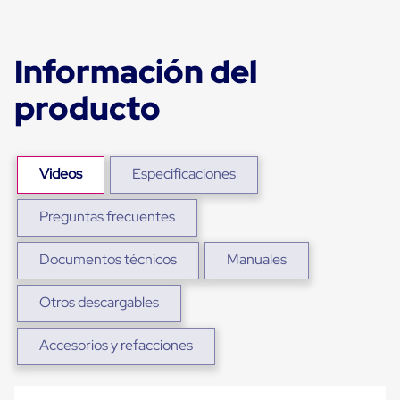
Ultima
Milla
Anti-
Robo
Información del
Hormiga
Estanterías
producto
Móviles
MRO
Distribución
Equipos
Móviles
Videos
Especificaciones
Diablitos
de
carga
Preguntas frecuentes
Empaque
y
Documentos técnicos
Manuales
Embalaje
Playo
Emplaye
Otros descargables
Stretch
Film
Automatico
Accesorios y refacciones
Emplaye
Manual
Plastico