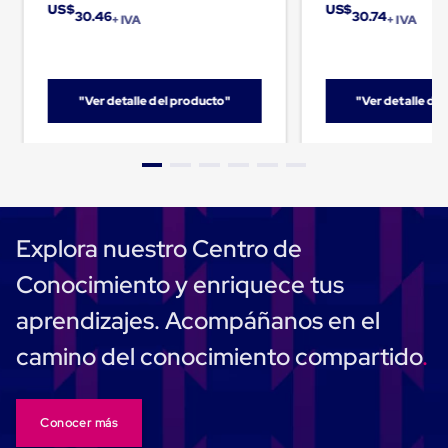
US$
US$
Carton
30.46
30.74
+ IVA
+ IVA
Corrugado
Freezer
Spacers
Separador
"Ver detalle del producto"
"Ver detalle de
para
Congelación
Estandar
Separador
para
Congelación
Ultra
Flujo
Explora nuestro Centro de
Cintas
protectoras
Conocimiento y enriquece tus
Cintas
adhesivas
aprendizajes. Acompáñanos en el
Cinta
de
camino del conocimiento compartido
Tela
Cinta
para
Ductos
Conocer más
y
Tuberias