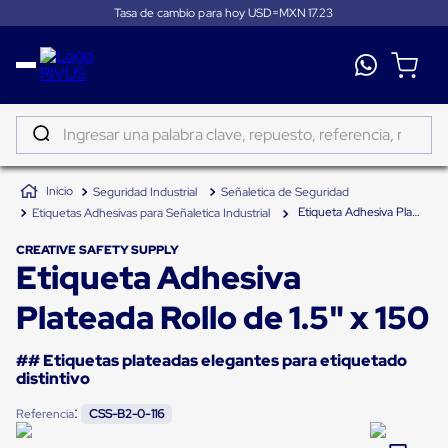
Tasa de cambio para hoy USD=MXN
17.23
Distribución
Puertas
de
Ingresar una palabra clave, repuesto, referencia, marca...
andén
Rampas
TÉRMINOS MÁS BUSCADOS
Niveladoras
Seguridad Industrial
Señaletica de Seguridad
de
1
.
patin
andén
Etiqueta Adhesiva Plateada Rollo de 1.5" x 150
Etiquetas Adhesivas para Señaletica Industrial
2
.
tambos
Rampas
niveladoras
CREATIVE SAFETY SUPPLY
3
.
proyector
Etiqueta Adhesiva
de
andén
4
.
taylor dunn
hidráulicas
Plateada Rollo de 1.5" x 150
Rampas
5
.
monitor 7
niveladoras
neumáticas
## Etiquetas plateadas elegantes para etiquetado
6
.
fleje
Rampas
distintivo
niveladoras
7
.
emplayadora
de
:
Referencia
CSS-B2-0-116
andén
8
.
emplayadora plato giratorio
mecánicas