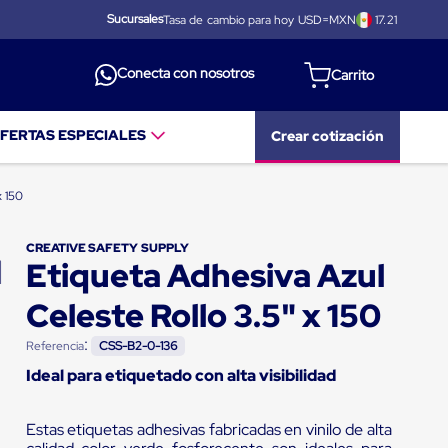
Sucursales
Tasa de cambio para hoy USD=MXN
17.21
Conecta con nosotros
FERTAS ESPECIALES
Crear cotización
x 150
CREATIVE SAFETY SUPPLY
Etiqueta Adhesiva Azul
Celeste Rollo 3.5" x 150
:
Referencia
CSS-B2-0-136
Ideal para etiquetado con alta visibilidad
Estas etiquetas adhesivas fabricadas en vinilo de alta