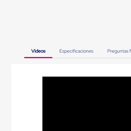
Jaulas
de
Distribución
Ultima
Milla
Anti-
Robo
Hormiga
Estanterías
Móviles
Videos
Especificaciones
Preguntas 
MRO
Distribución
Equipos
Móviles
Diablitos
de
carga
Empaque
y
Embalaje
Playo
Emplaye
Stretch
Film
Automatico