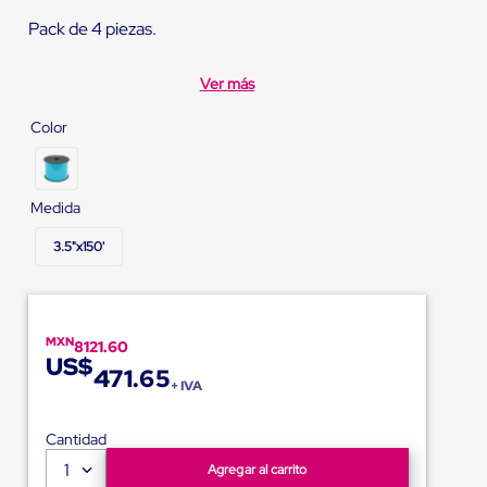
Pack de 4 piezas.
Ver más
Color
Medida
3.5"x150'
MXN
8121.60
US$
471.65
+ IVA
Cantidad
1
Agregar al carrito