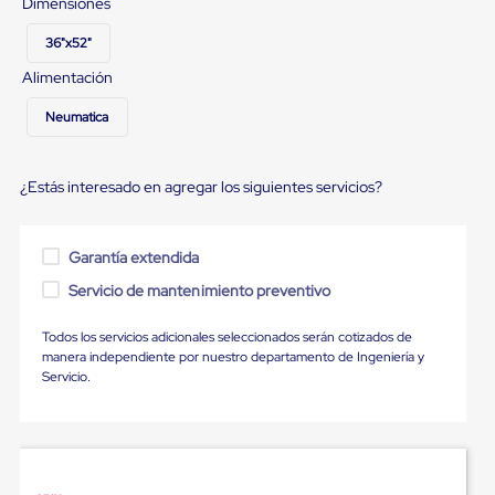
Dimensiones
Diablito
de
carga
36"x52"
Diablito
Alimentación
eléctrico
Diablito
Neumatica
manual
Plataformas
de
carga
¿Estás interesado en agregar los siguientes servicios?
Jaulas
de
Distribución
Garantía extendida
Ultima
Milla
Servicio de mantenimiento preventivo
Dollies
para
Todos los servicios adicionales seleccionados serán cotizados de
Charolas
manera independiente por nuestro departamento de Ingeniería y
Plásticas
Servicio.
Contenedores
Metálicos
Colapsables
Jaulas
de
Distribución