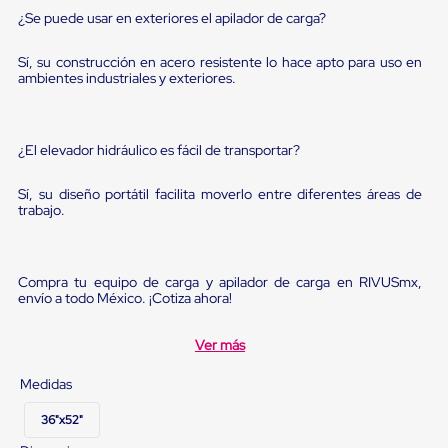
sistema
¿Se puede usar en exteriores el apilador de carga?
de
retención
de
Sí, su construcción en acero resistente lo hace apto para uso en
ruedas
ambientes industriales y exteriores.
Retenedores
de
andén
Automáticos
¿El elevador hidráulico es fácil de transportar?
Retenedores
de
Sí, su diseño portátil facilita moverlo entre diferentes áreas de
Andén
trabajo.
Multi
Transportes
Controles
de
Compra tu equipo de carga y apilador de carga en RIVUSmx,
Muelle/Andén
envío a todo México. ¡Cotiza ahora!
Controles
de
Muelle/Andén
Ver más
Básico
Controles
Medidas
de
Muelle/Andén
36"x52"
Integral