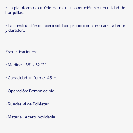
portátiles
de
• La plataforma extraíble permite su operación sin necesidad de
Cargas
horquillas.
Convencionales
Sellos
• La construcción de acero soldado proporciona un uso resistente
para
y duradero.
Puertas
de
andén
Sellos
Especificaciones:
de
Cabezal
Fijo
• Medidas: 36" x 52.12".
Sellos
de
• Capacidad uniforme: 45 lb.
Cabezal
Colgante
Cortina
• Operación: Bomba de pie.
Retenedores
de
• Ruedas: 4 de Poliéster.
andén
Retenedores
• Material: Acero inoxidable.
de
andén
con