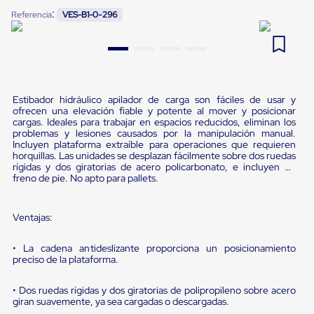
Pestañas
:
Referencia
VES-B1-0-296
9
.
flejadora
de
Borde
10
.
slip sheet
de
andén
Pestañas
de
Borde
Estibador hidráulico apilador de carga son fáciles de usar y
ofrecen una elevación fiable y potente al mover y posicionar
de
cargas. Ideales para trabajar en espacios reducidos, eliminan los
andén
problemas y lesiones causados por la manipulación manual.
Mecánicas
Incluyen plataforma extraíble para operaciones que requieren
Pestañas
horquillas. Las unidades se desplazan fácilmente sobre dos ruedas
de
rígidas y dos giratorias de acero policarbonato, e incluyen un
Borde
freno de pie. No apto para pallets.
de
andén
Hidráulicas
Ventajas:
Rampas
de
• La cadena antideslizante proporciona un posicionamiento
patio
preciso de la plataforma.
portátiles
Rampas
de
• Dos ruedas rígidas y dos giratorias de polipropileno sobre acero
patio
giran suavemente, ya sea cargadas o descargadas.