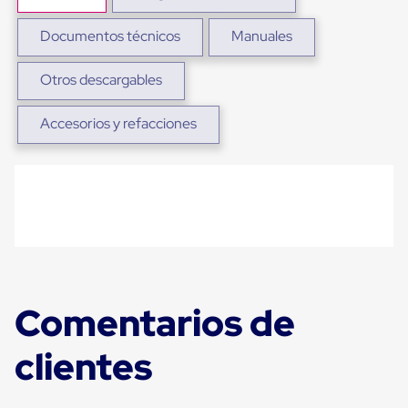
para
Emplayar
Documentos técnicos
Manuales
Preestirado
Pelicula
Plastica
Otros descargables
Stretch
Hood
Manejo
Accesorios y refacciones
de
carga
sin
tarimas
Slip
Sheet
Slip
Sheet
de
Plastico
Slip
Comentarios de
Sheet
de
clientes
Carton
Tarimas
Tarimas
de