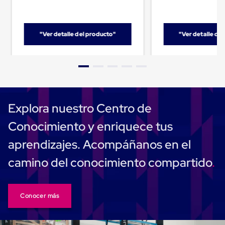
Carton
Corrugado
Freezer
Spacers
"Ver detalle del producto"
"Ver detalle de
Separador
para
Congelación
Estandar
Separador
para
Congelación
Explora nuestro Centro de
Ultra
Flujo
Conocimiento y enriquece tus
Cintas
protectoras
aprendizajes. Acompáñanos en el
Cintas
adhesivas
camino del conocimiento compartido
Cinta
de
Tela
Cinta
Conocer más
para
Ductos
y
Tuberias