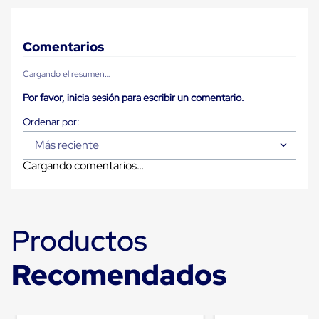
Plastico
Tarimas
de
Comentarios
Plastico
para
Buenas
Cargando el resumen…
Prácticas
de
Por favor, inicia sesión para escribir un comentario.
Manufactura
Tarimas
de
Más reciente
Plastico
para
Cargando comentarios…
Exportación
Tarimas
de
Plastico
Rackeables
Productos
Tarimas
de
Recomendados
Plastico
Multiusos
Esquineros
Angulos
de