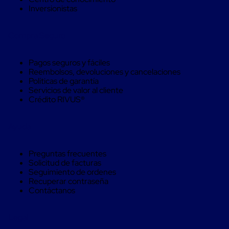
Máquinas
Inversionistas
de
Plato
Giratorio
Compra Seguro
para
Película
Automática
Pagos seguros y fáciles
Máquina
Reembolsos, devoluciones y cancelaciones
de
Políticas de garantía
Brazo
Servicios de valor al cliente
Giratorio
Crédito RIVUS®
para
Película
Automática
Ayuda
Robots
de
emplayes
Preguntas frecuentes
Robots
Solicitud de facturas
de
Seguimiento de ordenes
emplayes
Recuperar contraseña
Automáticos
Contáctanos
Robots
de
emplayes
Legal
móvil