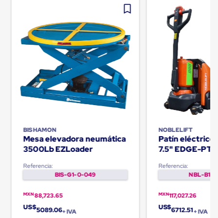
Carton
Plastico
Esquineros
de
Carton
Esquineros
Plasticos
Soluciones
de
Embalaje
Tiersheet
Layer
Pad
Plastico
Laminas
BISHAMON
NOBLELIFT
de
Mesa elevadora neumática
Patín eléctric
Carton
3500Lb EZLoader
7.5" EDGE-PT
Tiersheet
Hojas
Referencia:
Referencia:
de
BIS-G1-0-049
NBL-B1-0
Carton
Anti
MXN
MXN
88,723.65
117,027.26
Deslizamiento
Separador
US$
US$
5089.06
6712.51
+ IVA
+ IVA
de