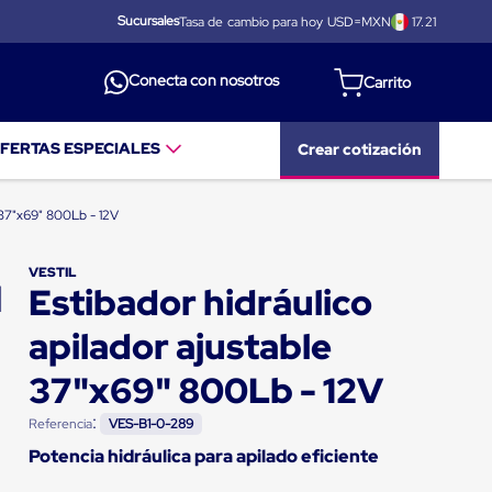
Sucursales
Tasa de cambio para hoy USD=MXN
17.21
Conecta con nosotros
FERTAS ESPECIALES
Crear cotización
e 37"x69" 800Lb - 12V
VESTIL
Estibador hidráulico
apilador ajustable
37"x69" 800Lb - 12V
:
Referencia
VES-B1-0-289
Potencia hidráulica para apilado eficiente