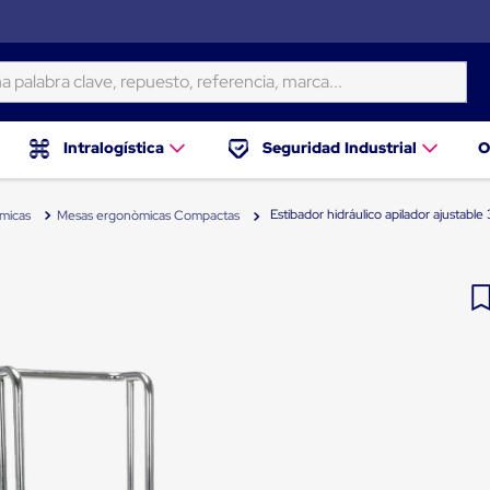
ra clave, repuesto, referencia, marca...
Intralogística
Seguridad Industrial
O
Estibador hidráulico apilador ajustabl
micas
Mesas ergonòmicas Compactas