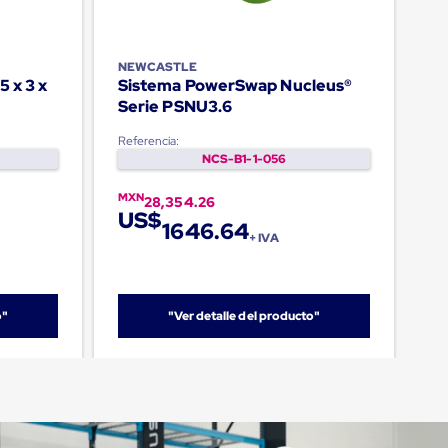
NEWCASTLE
5 x 3 x
Sistema PowerSwap Nucleus®
Serie PSNU3.6
Referencia:
NCS-B1-1-056
MXN
28,354.26
US$
1646.64
+ IVA
o"
"Ver detalle del producto"