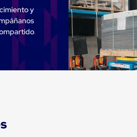
cimiento y
compáñanos
compartido
os