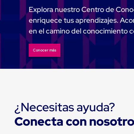
Tarimas
Tarimas
Explora nuestro Centro de Cono
de
Plastico
enriquece tus aprendizajes. A
Tarimas
de
en el camino del conocimiento 
Plastico
para
Buenas
Prácticas
Conocer más
de
Manufactura
Tarimas
de
Plastico
para
Exportación
Tarimas
de
¿Necesitas ayuda?
Plastico
Rackeables
Tarimas
Conecta con nosotr
de
Plastico
Multiusos