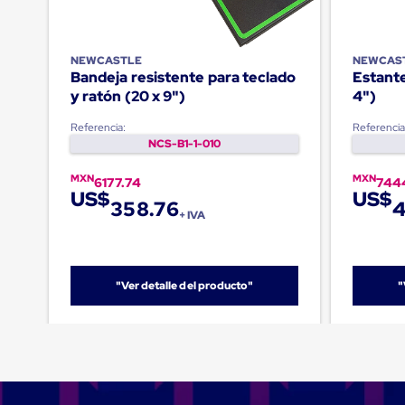
Emplaye
Manual
Plastico
para
NEWCASTLE
NEWCAS
Emplayar
Bandeja resistente para teclado
Estante
Preestirado
y ratón (20 x 9")
4")
Pelicula
Plastica
Referencia:
Referencia
Stretch
NCS-B1-1-010
Hood
Manejo
MXN
MXN
de
6177.74
744
US$
US$
carga
358.76
4
sin
+ IVA
tarimas
Slip
Sheet
Slip
"Ver detalle del producto"
"
Sheet
de
Plastico
Slip
Sheet
de
Carton