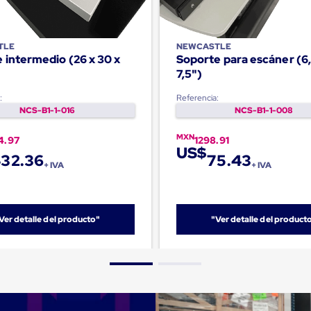
TLE
NEWCASTLE
 intermedio (26 x 30 x
Soporte para escáner (6,
7,5")
:
Referencia:
NCS-B1-1-016
NCS-B1-1-008
MXN
4.97
1298.91
US$
32.36
75.43
+ IVA
+ IVA
Ver detalle del producto"
"Ver detalle del product