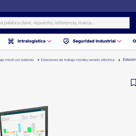
ra clave, repuesto, referencia, marca...
Intralogística
Seguridad Industrial
O
Estació
jo móvil con baterias
Estaciones de trabajo móviles versión eléctrica